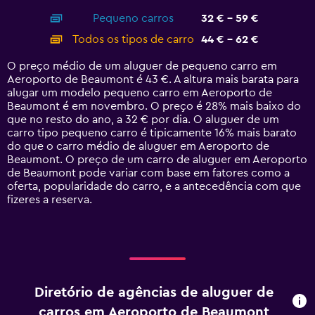
axis
chart
Pequeno carros
32 € - 59 €
displaying
categories.
Todos os tipos de carro
44 € - 62 €
Range:
14
O preço médio de um aluguer de pequeno carro em
categories.
Aeroporto de Beaumont é 43 €. A altura mais barata para
The
alugar um modelo pequeno carro em Aeroporto de
chart
Beaumont é em novembro. O preço é 28% mais baixo do
has
que no resto do ano, a 32 € por dia. O aluguer de um
1
carro tipo pequeno carro é tipicamente 16% mais barato
Y
do que o carro médio de aluguer em Aeroporto de
axis
Beaumont. O preço de um carro de aluguer em Aeroporto
displaying
de Beaumont pode variar com base em fatores como a
values.
oferta, popularidade do carro, e a antecedência com que
Range:
fizeres a reserva.
0
to
75.
Diretório de agências de aluguer de
carros em Aeroporto de Beaumont