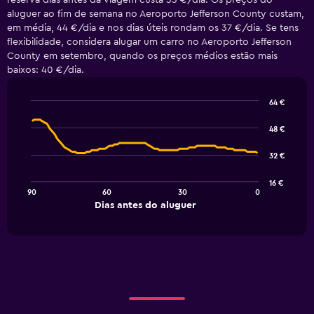
reserva dias antes da viagem custa 33 €/dia. Os preços do
aluguer ao fim de semana no Aeroporto Jefferson County custam,
em média, 44 €/dia e nos dias úteis rondam os 37 €/dia. Se tens
flexibilidade, considera alugar um carro no Aeroporto Jefferson
County em setembro, quando os preços médios estão mais
baixos: 40 €/dia.
64 €
Line
Chart
graphic.
chart
48 €
with
91
32 €
data
points.
16 €
90
60
30
0
The
End
Dias antes do aluguer
chart
of
interactive
has
chart
1
X
axis
displaying
Dias
antes