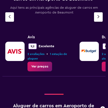
Aqui tens as principais agências de aluguer de carros em
Aeroporto de Beaumont
Avis
Bu
Excelente
9,2
8,
•
2 avaliações
1 estação de
2 av
aluguer
alug
Ver preços
V
Aluguer de carros em Aeroporto de