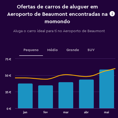
do
Ofertas de carros de aluguer em
aluguer.
Range:
Aeroporto de Beaumont encontradas na
91
momondo
categories.
The
Aluga o carro ideal para ti no Aeroporto de Beaumont
chart
has
1
Y
Pequeno
Médio
Grande
SUV
axis
displaying
75 €
values.
Combination
Chart
Range:
graphic.
chart
16
with
50 €
to
2
data
64.
series.
25 €
The
chart
has
0 €
1
End
jan
fev
mar
abr
mai
of
X
interactive