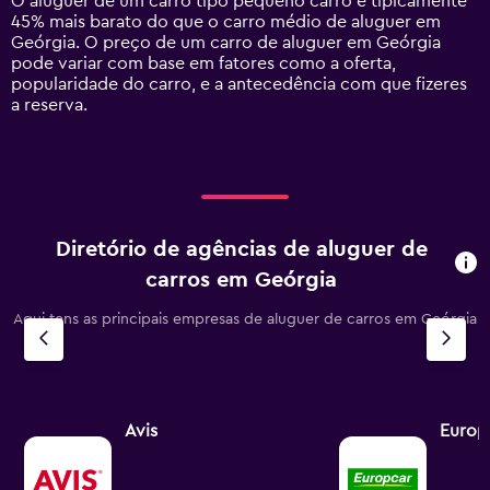
O aluguer de um carro tipo pequeno carro é tipicamente
1
45% mais barato do que o carro médio de aluguer em
Y
Geórgia. O preço de um carro de aluguer em Geórgia
axis
pode variar com base em fatores como a oferta,
displaying
popularidade do carro, e a antecedência com que fizeres
values.
a reserva.
Range:
0
to
90.
Diretório de agências de aluguer de
carros em Geórgia
Aqui tens as principais empresas de aluguer de carros em Geórgia
Avis
Europ