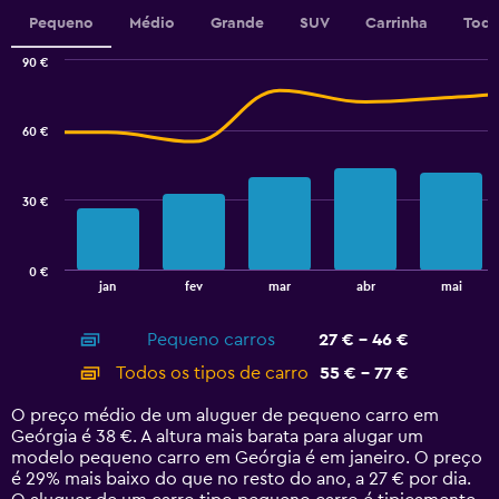
displaying
values.
Pequeno
Médio
Grande
SUV
Carrinha
Todo
Range:
0
90 €
Combination
to
Chart
graphic.
chart
75.
with
60 €
2
data
series.
30 €
The
chart
has
0 €
1
End
jan
fev
mar
abr
mai
of
X
interactive
axis
chart
Pequeno carros
27 € - 46 €
displaying
categories.
Todos os tipos de carro
55 € - 77 €
Range:
14
O preço médio de um aluguer de pequeno carro em
categories.
Geórgia é 38 €. A altura mais barata para alugar um
The
modelo pequeno carro em Geórgia é em janeiro. O preço
chart
é 29% mais baixo do que no resto do ano, a 27 € por dia.
has