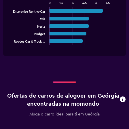
0
1.5
3
4.5
6
7.5
Bar
Chart
graphic.
chart
Enterprise Rent-A-Car
with
Avis
5
bars.
Hertz
Budget
The
chart
Routes Car & Truck …
End
of
has
interactive
1
chart
X
axis
displaying
categories.
Range:
5
categories.
Ofertas de carros de aluguer em Geórgia
The
chart
encontradas na momondo
has
1
Aluga o carro ideal para ti em Geórgia
Y
axis