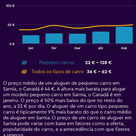
with
100 €
2
data
series.
50 €
The
chart
has
0 €
1
End
jan
fev
mar
abr
mai
of
X
interactive
axis
chart
Pequeno carros
22 € - 128 €
displaying
categories.
Todos os tipos de carro
36 € - 62 €
Range:
14
O preço médio de um aluguer de pequeno carro em
categories.
Sarnia, o Canadá é 44 €. A altura mais barata para alugar
The
um modelo pequeno carro em Sarnia, o Canadá é em
chart
janeiro. O preço é 50% mais baixo do que no resto do
has
ano, a 22 € por dia. O aluguer de um carro tipo pequeno
1
carro é tipicamente 9% mais barato do que o carro médio
Y
de aluguer em Sarnia. O preço de um carro de aluguer em
axis
Sarnia pode variar com base em fatores como a oferta,
displaying
popularidade do carro, e a antecedência com que fizeres
values.
a reserva.