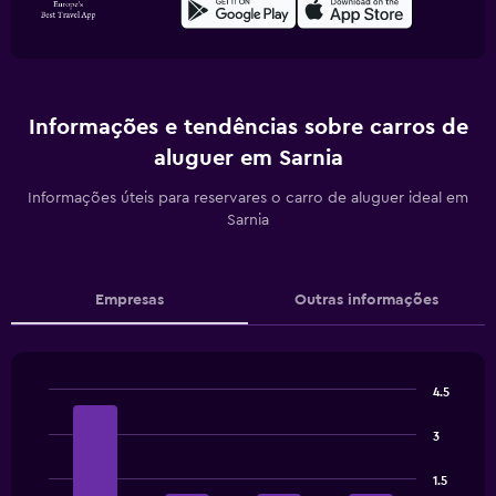
Informações e tendências sobre carros de
aluguer em Sarnia
Informações úteis para reservares o carro de aluguer ideal em
Sarnia
Empresas
Outras informações
4.5
Bar
Chart
graphic.
chart
3
with
4
1.5
bars.