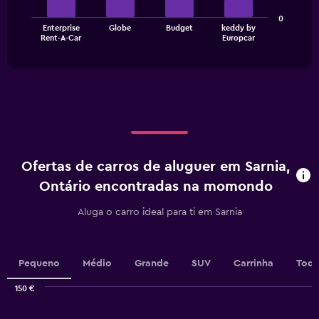
The
0
Enterprise
Globe
Budget
keddy by
chart
End
Rent-A-Car
Europcar
of
has
interactive
1
chart
X
axis
displaying
categories.
Range:
4
categories.
Ofertas de carros de aluguer em Sarnia,
The
chart
Ontário encontradas na momondo
has
1
Aluga o carro ideal para ti em Sarnia
Y
axis
displaying
values.
Pequeno
Médio
Grande
SUV
Carrinha
Todo
Range:
0
150 €
Combination
to
Chart
graphic.
chart
4.5.