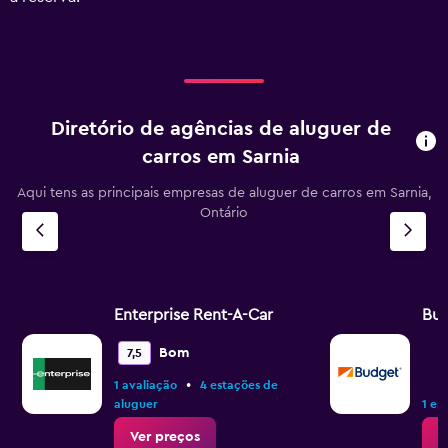
Range:
0
to
150.
Diretório de agências de aluguer de
carros em Sarnia
Aqui tens as principais empresas de aluguer de carros em Sarnia,
Ontário
Enterprise Rent-A-Car
Bu
Bom
7,5
•
1 avaliação
4 estações de
aluguer
1 es
Ver preços
V