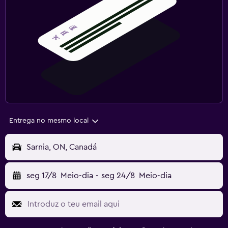
Entrega no mesmo local
Sarnia, ON, Canadá
seg 17/8
Meio-dia
-
seg 24/8
Meio-dia