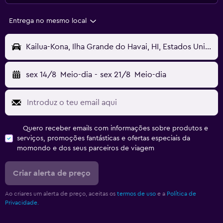
Entrega no mesmo local
Kailua-Kona, Ilha Grande do Havai, HI, Estados Unidos
sex 14/8
Meio-dia
-
sex 21/8
Meio-dia
Quero receber emails com informações sobre produtos e
serviços, promoções fantásticas e ofertas especiais da
momondo e dos seus parceiros de viagem
Criar alerta de preço
Ao criares um alerta de preço, aceitas os
termos de uso
e a
Política de
Privacidade.