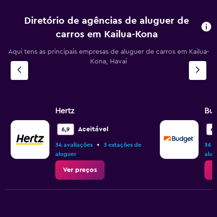
Diretório de agências de aluguer de
carros em Kailua-Kona
Aqui tens as principais empresas de aluguer de carros em Kailua-
Kona, Havai
Hertz
Bu
Aceitável
6,9
6,
•
34 avaliações
3 estações de
36 a
aluguer
alug
Ver preços
V