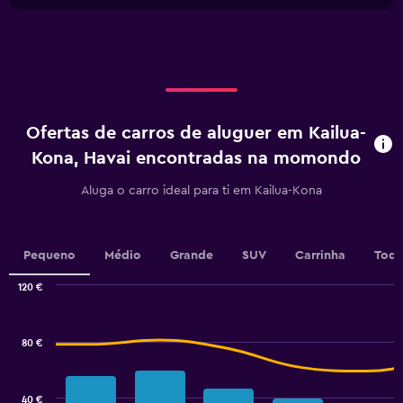
Y
chart
X
axis
axis
displaying
displaying
values.
categories.
Range:
Range:
0
4
to
categories.
45.
Ofertas de carros de aluguer em Kailua-
The
chart
Kona, Havai encontradas na momondo
has
1
Aluga o carro ideal para ti em Kailua-Kona
Y
axis
displaying
values.
Pequeno
Médio
Grande
SUV
Carrinha
Todo
Range:
0
120 €
Combination
to
Chart
graphic.
chart
2.4.
with
80 €
2
data
series.
40 €