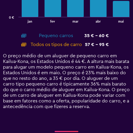
The
chart
has
0 €
1
End
jan
fev
mar
abr
mai
of
X
interactive
axis
chart
Pequeno carros
35 € - 60 €
displaying
categories.
Todos os tipos de carro
57 € - 95 €
Range:
14
O preço médio de um aluguer de pequeno carro em
categories.
Kailua-Kona, os Estados Unidos é 44 €. A altura mais barata
The
para alugar um modelo pequeno carro em Kailua-Kona, os
chart
Estados Unidos é em maio. O preço é 23% mais baixo do
has
que no resto do ano, a 35 € por dia. O aluguer de um
1
carro tipo pequeno carro é tipicamente 36% mais barato
Y
do que o carro médio de aluguer em Kailua-Kona. O preço
axis
de um carro de aluguer em Kailua-Kona pode variar com
displaying
base em fatores como a oferta, popularidade do carro, e a
values.
antecedência com que fizeres a reserva.
Range:
0
to
120.