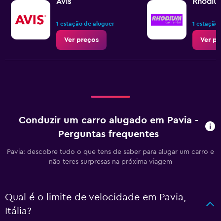
Avis
Rhodiu
1 estação de aluguer
1 estação
Ver preços
Ver pr
Conduzir um carro alugado em Pavia -
Perguntas frequentes
Pavia: descobre tudo o que tens de saber para alugar um carro e
não teres surpresas na próxima viagem
Qual é o limite de velocidade em Pavia,
Itália?