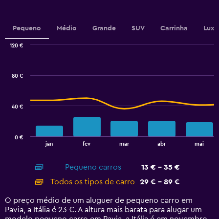
Y
axis
displaying
values.
Pequeno
Médio
Grande
SUV
Carrinha
Luxo
Range:
0
120 €
Combination
to
Chart
graphic.
chart
30.
with
80 €
2
data
series.
40 €
The
chart
has
0 €
1
End
jan
fev
mar
abr
mai
of
X
interactive
axis
chart
Pequeno carros
13 € - 35 €
displaying
categories.
Todos os tipos de carro
29 € - 89 €
Range:
14
O preço médio de um aluguer de pequeno carro em
categories.
Pavia, a Itália é 23 €. A altura mais barata para alugar um
The