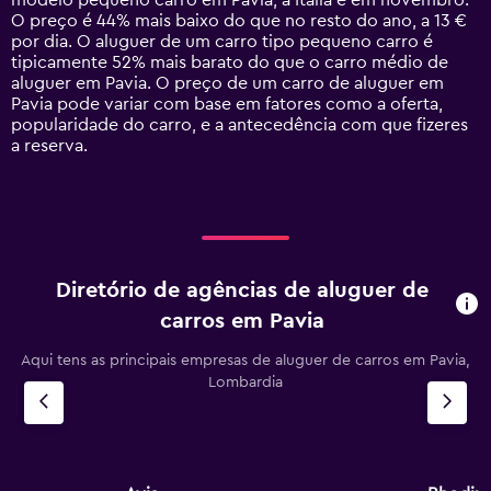
modelo pequeno carro em Pavia, a Itália é em novembro.
chart
O preço é 44% mais baixo do que no resto do ano, a 13 €
has
por dia. O aluguer de um carro tipo pequeno carro é
1
tipicamente 52% mais barato do que o carro médio de
Y
aluguer em Pavia. O preço de um carro de aluguer em
axis
Pavia pode variar com base em fatores como a oferta,
displaying
popularidade do carro, e a antecedência com que fizeres
values.
a reserva.
Range:
0
to
120.
Diretório de agências de aluguer de
carros em Pavia
Aqui tens as principais empresas de aluguer de carros em Pavia,
Lombardia