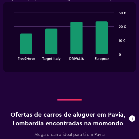
30 €
Bar
Chart
graphic.
chart
20 €
with
4
bars.
10 €
The
0
chart
End
Free2Move
Target Italy
DRIVALIA
Europcar
of
has
interactive
1
chart
X
axis
displaying
categories.
Range:
4
categories.
Ofertas de carros de aluguer em Pavia,
The
chart
Lombardia encontradas na momondo
has
1
Aluga o carro ideal para ti em Pavia