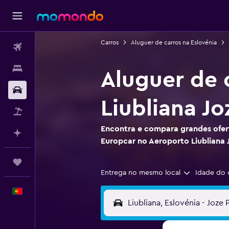
Carros
Aluguer de carros na Eslovénia
Voos
Alojamentos
Aluguer de 
Carros
Liubliana Jo
Pacotes
Encontra e compara grandes ofert
Faz planos com IA
Europcar no Aeroporto Liubliana 
Trips
Entrega no mesmo local
Idade do 
Português