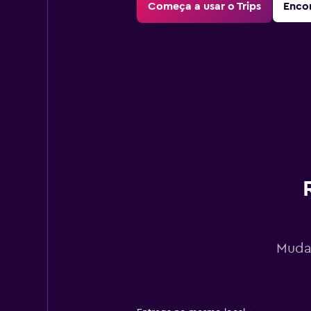
Começa a usar o Trips
Encon
Mudan