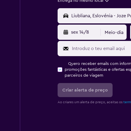
Entrega no mesmo local
sex 14/8
Meio-dia
Quero receber emails com inform
promoções fantásticas e ofertas e
parceiros de viagem
Criar alerta de preço
Ao criares um alerta de preço, aceitas os
term