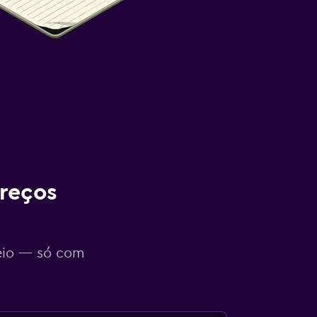
reços
eio — só com