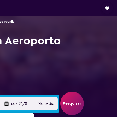
ze Pucnik
m Aeroporto
Pesquisar
sex 21/8
Meio-dia