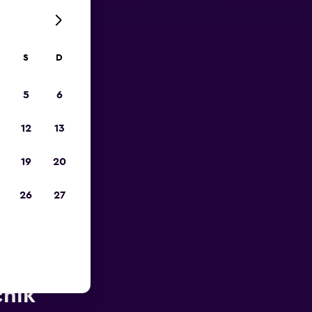
S
D
opa
5
6
12
13
19
20
26
27
perto do
cnik