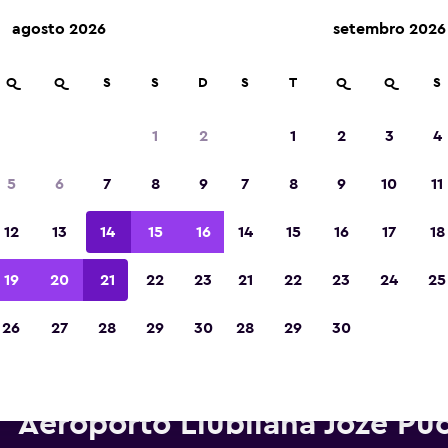
agosto 2026
setembro 2026
Q
Q
S
S
D
S
T
Q
Q
S
Eleita a melhor aplicação de viagens da Eur
de 2023
1
2
1
2
3
4
5
6
7
8
9
7
8
9
10
11
12
13
14
15
16
14
15
16
17
18
19
20
21
22
23
21
22
23
24
25
26
27
28
29
30
28
29
30
rros para alugar da Europcar 
Aeroporto Liubliana Joze Pu