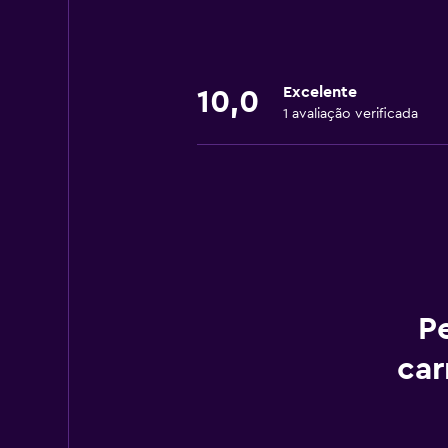
Excelente
10,0
1 avaliação verificada
P
car