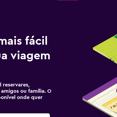
ais fácil
tua viagem
 reservares,
 amigos ou família. O
sponível onde quer