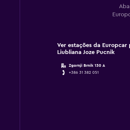
Aba
Europc
Ver estações da Europcar 
Liubliana Joze Pucnik
Zgornji Brnik 130 A
+386 31 382 051