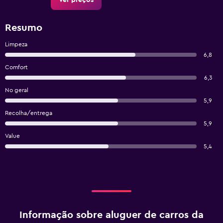
Ver preços
Resumo
Limpeza
6,8
Comfort
6,3
No geral
5,9
Recolha/entrega
5,9
Value
5,4
Informação sobre aluguer de carros da