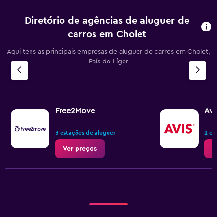
Diretório de agências de aluguer de
carros em Cholet
Aqui tens as principais empresas de aluguer de carros em Cholet,
País do Líger
Free2Move
Avi
3 estações de aluguer
2 es
Ver preços
V