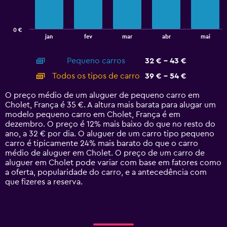
The
chart
has
0 €
1
End
jan
fev
mar
abr
mai
of
X
interactive
axis
chart
Pequeno carros
32 € - 43 €
displaying
categories.
Todos os tipos de carro
39 € - 54 €
Range:
14
O preço médio de um aluguer de pequeno carro em
categories.
Cholet, França é 35 €. A altura mais barata para alugar um
The
modelo pequeno carro em Cholet, França é em
chart
dezembro. O preço é 12% mais baixo do que no resto do
has
ano, a 32 € por dia. O aluguer de um carro tipo pequeno
1
carro é tipicamente 24% mais barato do que o carro
Y
médio de aluguer em Cholet. O preço de um carro de
axis
aluguer em Cholet pode variar com base em fatores como
displaying
a oferta, popularidade do carro, e a antecedência com
values.
que fizeres a reserva.
Range:
0
to
60.