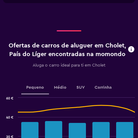
Y
chart
X
axis
axis
displaying
displaying
values.
categories.
Range:
Range:
0
4
to
categories.
24.
Ofertas de carros de aluguer em Cholet,
The
chart
País do Líger encontradas na momondo
has
1
Aluga o carro ideal para ti em Cholet
Y
axis
displaying
values.
Pequeno
Médio
SUV
Carrinha
Range:
0
60 €
Combination
to
Chart
graphic.
chart
3.6.
with
40 €
2
data
series.
20 €