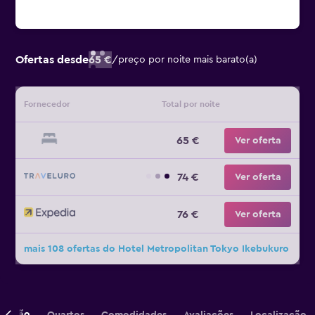
Ofertas desde
65 €
/
preço por noite mais barato(a)
Fornecedor
Total por noite
65 €
Ver oferta
74 €
Ver oferta
76 €
Ver oferta
mais 108 ofertas do Hotel Metropolitan Tokyo Ikebukuro
crição
Quartos
Comodidades
Avaliações
Localização