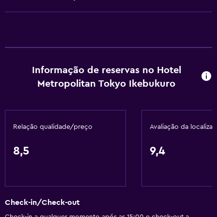
Champô
Detetores de fumo
Aquecimento
Sabonete
Informação de reservas no Hotel
Ar-condicionado
Metropolitan Tokyo Ikebukuro
Pijama
Caixotes do lixo
Amaciador
Relação qualidade/preço
Avaliação da localiza
Casa de banho
8,5
9,4
Chuveiro
Touca para banho
Banheira
Check-in/Check-out
Bidê