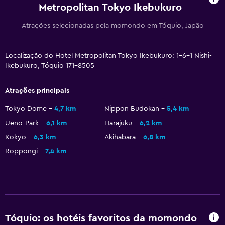
Metropolitan Tokyo Ikebukuro
Telefone
Piso em carpete
Atrações selecionadas pela momondo em Tóquio, Japão
Vista da cidade
Armazém disponível
Localização do Hotel Metropolitan Tokyo Ikebukuro: 1-6-1 Nishi-
Ikebukuro, Tóquio 171-8505
Quarto
Atrações principais
Almofada de penas
Tokyo Dome
4,7 km
Nippon Budokan
5,4 km
Tomada junto à cama
Ueno-Park
6,1 km
Harajuku
6,2 km
Sofá-cama
Kokyo
6,3 km
Akihabara
6,8 km
Suporte para cabides
Roppongi
7,4 km
Roupeiro ou armário
Multimédia e entretenimento
TV de ecrã plano
Tóquio: os hotéis favoritos da momondo
TV Cabo ou TV por satélite