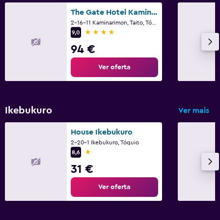
The Gate Hotel Kaminarimon by Hulic
Área de trabalho
2-16-11 Kaminarimon, Taito, Tóquio
4 estrelas
9,0
Fax/fotocopiadora
94 €
Secretária
Ver oferta
Piscina e spa
Hidromassagem
Ikebukuro
Ver mais
Ginásio
House Ikebukuro
Ginásio
2-20-1 Ikebukuro, Tóquio
1 estrela
8,6
31 €
Ver oferta