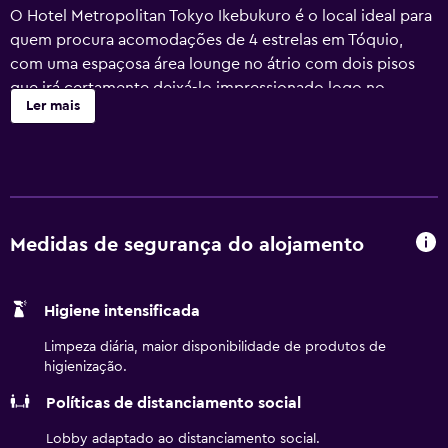
O Hotel Metropolitan Tokyo Ikebukuro é o local ideal para
quem procura acomodações de 4 estrelas em Tóquio,
com uma espaçosa área lounge no átrio com dois pisos
que irá certamente deixá-lo impressionado logo no
Ler mais
momento em que entra no hotel. Desfrute de Wi-Fi
gratuito durante a sua estadia, e usufrua do
estacionamento no local e do serviço de transporte
de/para o aeroporto, que podem exigir um custo
adicional.
Medidas de segurança do alojamento
Poderá encontrar um centro de fitness no hotel,
juntamente com computadores públicos e serviços
empresariais, que fazem com que seja uma excelente
Higiene intensificada
opção para todos os tipos de viajantes. A receção está
aberta 24 horas por dia e há uma sala de reuniões
Limpeza diária, maior disponibilidade de produtos de
disponível. Os serviços do hotel incluem ainda serviço de
higienização.
limusina e assistência com excursões e reserva de
Políticas de distanciamento social
bilhetes.
Lobby adaptado ao distanciamento social.