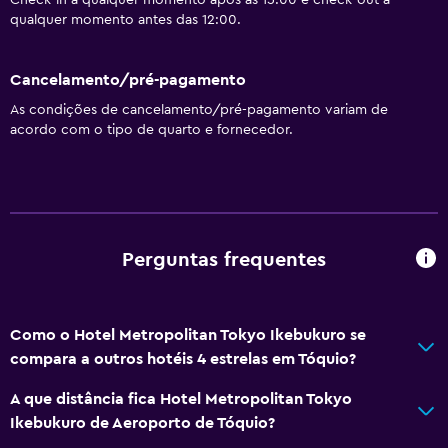
Check-in a qualquer momento após as 15:00 e check-out a
Secador de cabelo
qualquer momento antes das 12:00.
Vaso sanitário
Papel higiénico
Cancelamento/pré-pagamento
Escova de dentes
As condições de cancelamento/pré-pagamento variam de
acordo com o tipo de quarto e fornecedor.
Roupão de banho
WC privativo
Serviços e comodidades
Perguntas frequentes
Centro de negócios
Serviço de despertador
Cofre
Como o Hotel Metropolitan Tokyo Ikebukuro se
Câmbio
compara a outros hotéis 4 estrelas em Tóquio?
Instalações para reuniões/banquetes
A que distância fica Hotel Metropolitan Tokyo
Minimercado no local
Ikebukuro de Aeroporto de Tóquio?