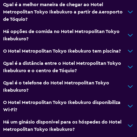
Serviço de quarto
Qual é a melhor maneira de chegar ao Hotel
Acesso com cartão
Metropolitan Tokyo Ikebukuro a partir de Aeroporto
de Tóquio?
Garrafa de água
Receção 24 horas
Há opções de comida no Hotel Metropolitan Tokyo
Ikebukuro?
Restaurantes
O Hotel Metropolitan Tokyo Ikebukuro tem piscina?
Chaleira elétrica
Qual é a distância entre o Hotel Metropolitan Tokyo
Menu para dietas especiais (a pedido)
Ikebukuro e o centro de Tóquio?
Restaurante
Qual é o telefone do Hotel Metropolitan Tokyo
Bar/Lounge
Ikebukuro?
Pequeno-almoço no quarto
O Hotel Metropolitan Tokyo Ikebukuro disponibiliza
Chaleira
Wi-Fi?
Refrigerador
Há um ginásio disponível para os hóspedes do Hotel
As refeições podem ser entregues no quarto
Metropolitan Tokyo Ikebukuro?
Venda automática (bebidas)