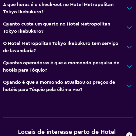
A que horas é o check-out no Hotel Metropolitan
Tokyo Ikebukuro?
Acessibilidade e conveniência
Quanto custa um quarto no Hotel Metropolitan
Quartos para não-fumadores disponíveis
Tokyo Ikebukuro?
Acessível
O Hotel Metropolitan Tokyo Ikebukuro tem serviço
Elevador
de lavandaria?
Acessível por elevador
Quantas operadoras é que a momondo pesquisa de
WC com barras de apoio
hotéis para Tóquio?
Pisos superiores acessíveis por elevador
Quando é que a momondo atualizou os preços de
Área para fumadores
hotéis para Tóquio pela última vez?
Geral
Pantufas
Quartos adjacentes disponíveis
Tatami (soalho tradicional japonês)
Locais de interesse perto de Hotel