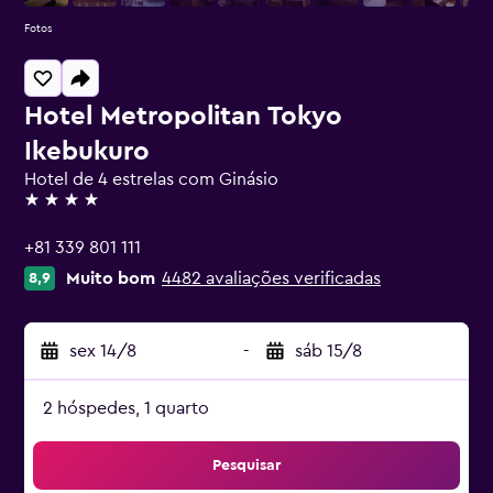
Fotos
Hotel Metropolitan Tokyo
Ikebukuro
Hotel de 4 estrelas com Ginásio
4 estrelas
+81 339 801 111
Muito bom
4482 avaliações verificadas
8,9
sex 14/8
-
sáb 15/8
2 hóspedes, 1 quarto
Pesquisar