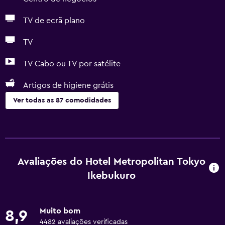
TV de ecrã plano
TV
TV Cabo ou TV por satélite
Artigos de higiene grátis
Ver todas as 87 comodidades
Serviços básicos
Wi-Fi gratuito
Internet
Avaliações do Hotel Metropolitan Tokyo
Roupa de cama
Ikebukuro
Toalhas
Extintor
Muito bom
8,9
Artigos de higiene grátis
4482 avaliações verificadas