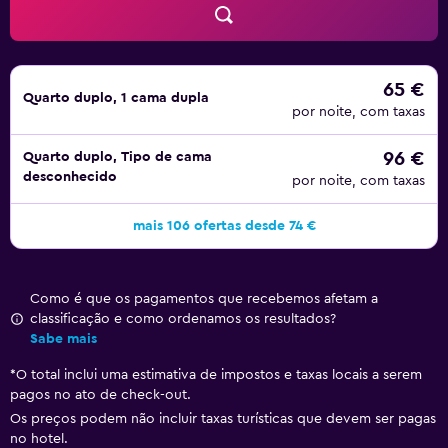
que lhe permitem explorar o resto da cidade e locais
como os armazéns comerciais Isetan Shinjuku e o
Mandarake Complex.
65 €
Quarto duplo, 1 cama dupla
por noite, com taxas
96 €
Quarto duplo, Tipo de cama
desconhecido
por noite, com taxas
mais 106 ofertas desde 74 €
Como é que os pagamentos que recebemos afetam a
classificação e como ordenamos os resultados?
Sabe mais
*
O total inclui uma estimativa de impostos e taxas locais a serem
pagos no ato de check-out.
Os preços podem não incluir taxas turísticas que devem ser pagas
no hotel.