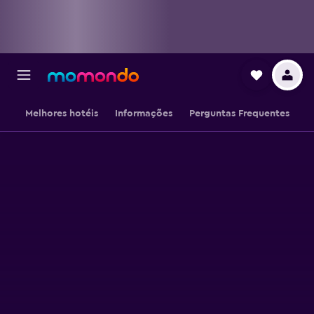
Melhores hotéis
Informações
Perguntas Frequentes