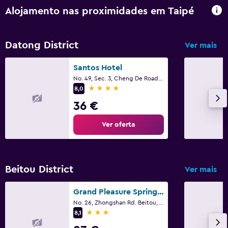
Alojamento nas proximidades em Taipé
Datong District
Ver mais
Santos Hotel
No. 49, Sec. 3, Cheng De Road, Taipé
4 estrelas
8,0
36 €
Ver oferta
Beitou District
Ver mais
Grand Pleasure Spring Hotel
No. 26, Zhongshan Rd. Beitou, Taipei, Taipé
3 estrelas
8,1