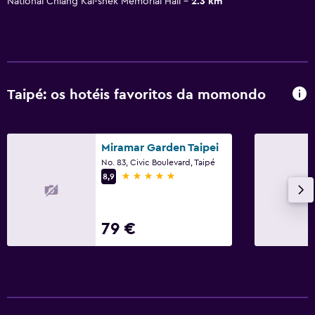
National Chiang Kai-shek Memorial Hall
2.3 km
Taipé: os hotéis favoritos da momondo
Miramar Garden Taipei
No. 83, Civic Boulevard, Taipé
5 estrelas
8,9
79 €