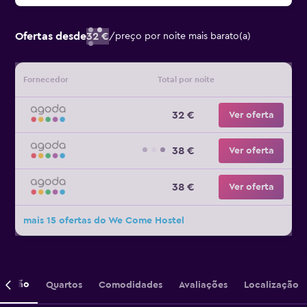
Ofertas desde
32 €
/
preço por noite mais barato(a)
Fornecedor
Total por noite
32 €
Ver oferta
38 €
Ver oferta
38 €
Ver oferta
mais 15 ofertas do We Come Hostel
crição
Quartos
Comodidades
Avaliações
Localização