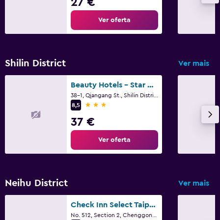
27 €
Ver oferta
Shilin District
Ver mais
Beauty Hotels - Star Beauty Resort
38-1, Qiangang St., Shilin District, Taipé
3 estrelas
8,5
37 €
Ver oferta
Neihu District
Ver mais
Check Inn Select Taipei Neihu
No. 512, Section 2, Chenggong Road, Taipé