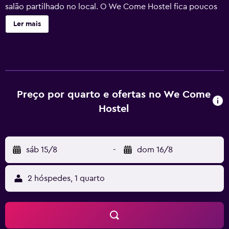
salão partilhado no local. O We Come Hostel fica poucos
passos da Rua Dihua, a 650 metros do Mercado Noturno
Ler mais
de Ningxia e a 800 metros do Terminal Rodoviário de
Taipei. O hostel situa-se também a 500 metros da Estação
de Metro de Taoyuan Airport (Estação Principal de Taipei -
Saída 6) ou da Estação de Metro de Beimen (Saída 2).
Alcançará a 1 km ou a uma viagem de metro a Estação de
Metro de Beimen, com acesso à área comercial de
Preço por quarto e ofertas no We Come
Ximending. Todas as unidades do We Come Hostel têm ar
Hostel
condicionado. Estão disponíveis WC e casas de banho
partilhadas para todos os hóspedes, bem como casas de
banho privativas nas acomodações. São fornecidos
sáb 15/8
-
dom 16/8
gratuitamente chinelos, champô e gel de banho. O hostel
alberga uma cozinha partilhada equipada com uma
torradeira, um forno, um micro-ondas e um frigorífico.
2 hóspedes, 1 quarto
Também estão disponíveis na propriedade máquinas de
lavar e secar roupa que funcionam com moedas. Poderá
ser organizado um serviço de táxi, mediante pedido. São
facultados folhetos turísticos gratuitos.