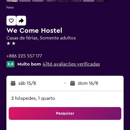
Fotos
We Come Hostel
Casas de férias, Somente adultos
2 estrelas
+886 225 557 177
Muito bom
4766 avaliações verificadas
8,8
sáb 15/8
-
dom 16/8
2 hóspedes, 1 quarto
Pesquisar