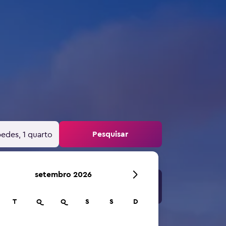
Pesquisar
edes, 1 quarto
setembro 2026
T
Q
Q
S
S
D