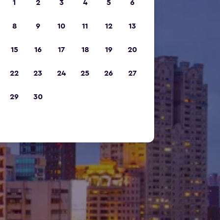
1
2
3
4
5
6
8
9
10
11
12
13
15
16
17
18
19
20
22
23
24
25
26
27
29
30