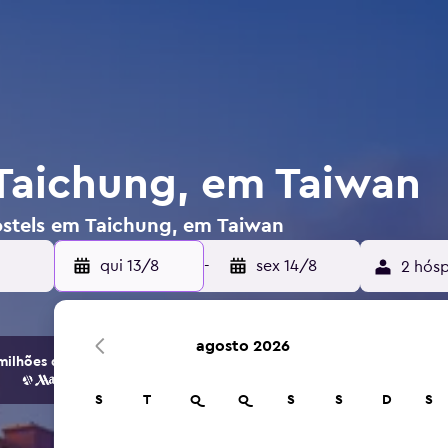
Taichung, em Taiwan
ostels em Taichung, em Taiwan
qui 13/8
-
sex 14/8
2 hósp
agosto 2026
ilhões de opções de hotéis e alojamento.
S
T
Q
Q
S
S
D
S