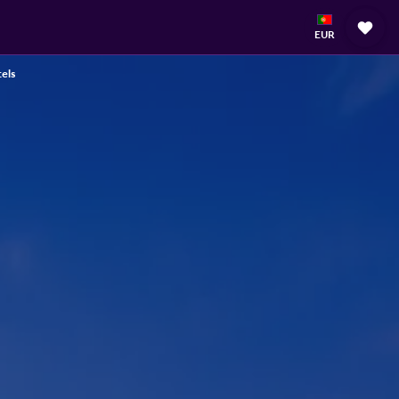
EUR
els