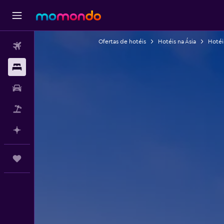
Ofertas de hotéis
Hotéis na Ásia
Hotéi
Voos
Alojamentos
Carros
Pacotes
Faz planos com IA
Trips