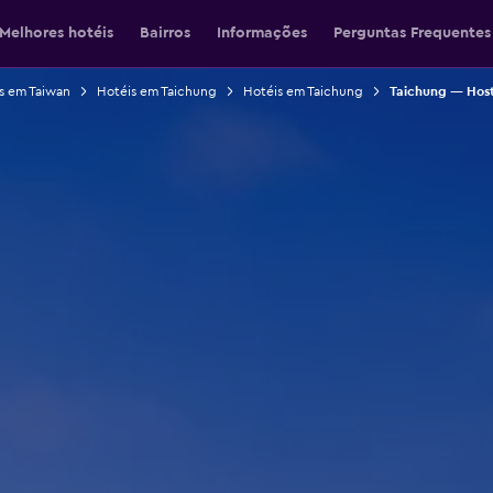
Melhores hotéis
Bairros
Informações
Perguntas Frequentes
s em Taiwan
Hotéis em Taichung
Hotéis em Taichung
Taichung — Host