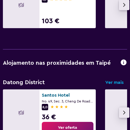
103 €
Alojamento nas proximidades em Taipé
Datong District
Ver mais
Santos Hotel
No. 49, Sec. 3, Cheng De Road, Taipé
4 estrelas
8,0
36 €
Ver oferta