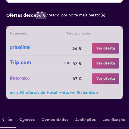
Ofertas desde
36 €
/
preço por noite mais barato(a)
Fornecedor
Total por noite
36 €
Ver oferta
47 €
Ver oferta
47 €
Ver oferta
mais 90 ofertas do Hotel Midtown Richardson
crição
Quartos
Comodidades
Avaliações
Localização