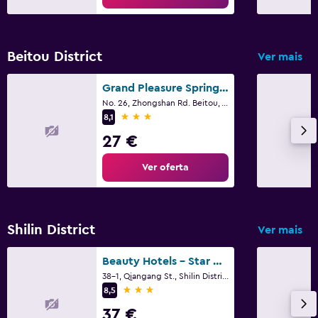
Beitou District
Ver mais
Grand Pleasure Spring Hotel
No. 26, Zhongshan Rd. Beitou, Taipei, Taipé
3 estrelas
8,1
27 €
Ver oferta
Shilin District
Ver mais
Beauty Hotels - Star Beauty Resort
38-1, Qiangang St., Shilin District, Taipé
3 estrelas
8,5
37 €