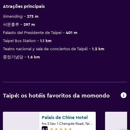
Atrações principais
Ximending
273 m
서문홍루
297 m
Palasto del Presidente de Taipei
401 m
Taipei Bus Station
1.1 km
Teatro nacional y sala de conciertos de Taipéi
1.2 km
중정기념당
1.6 km
Taipé: os hotéis favoritos da momondo
Palais de Chine Hotel
No 3 Sec 1 Chengde Road, Taipé
5 estrelas
8,7