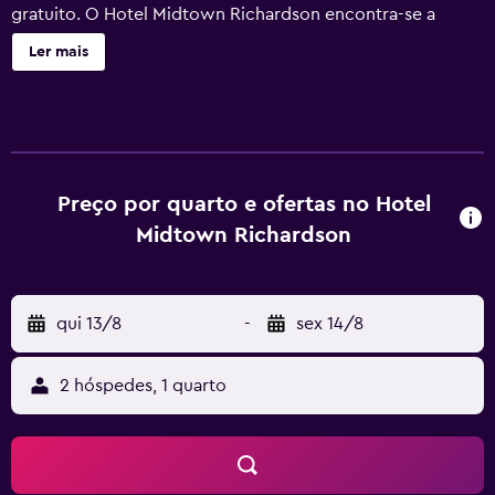
gratuito. O Hotel Midtown Richardson encontra-se a
poucos passos da zona comercial de Ximending, onde os
Ler mais
hóspedes podem encontrar uma variedade de opções de
restauração e de entretenimento. A propriedade fica a 1
paragem de metro da Estação Principal de Taipei e a 7
paragens de metro do Aeroporto de Taipei Songshan. O
228 Peace Memorial Park e o Palácio Presidencial estão a 7
minutos a pé da propriedade. Todos os quartos têm ar
Preço por quarto e ofertas no Hotel
condicionado e uma televisão de ecrã plano de 127 cm,
Midtown Richardson
bem como um mini-frigorífico, saquetas de chá, uma
chaleira eléctrica e chinelos, para maior comodidade. A
casa de banho privativa inclui uma banheira ou um duche.
qui 13/8
-
sex 14/8
Os funcionários da recepção 24 horas podem
providenciar um local para armazenar bagagens gratuito,
assim como informações turísticas sobre a zona.
2 hóspedes, 1 quarto