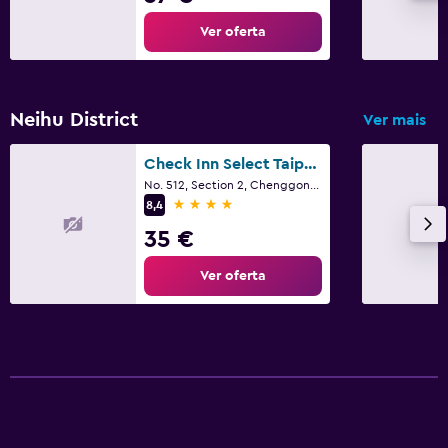
Ver oferta
Neihu District
Ver mais
Check Inn Select Taipei Neihu
No. 512, Section 2, Chenggong Road, Taipé
4 estrelas
8,4
35 €
Ver oferta