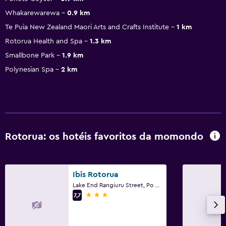
Whakarewarewa
0.9 km
Te Puia New Zealand Maori Arts and Crafts Institute
1 km
Rotorua Health and Spa
1.3 km
Smallbone Park
1.9 km
Polynesian Spa
2 km
Rotorua: os hotéis favoritos da momondo
Ibis Rotorua
Lake End Rangiuru Street, Po Box 348, Rotorua
3 estrelas
7,7