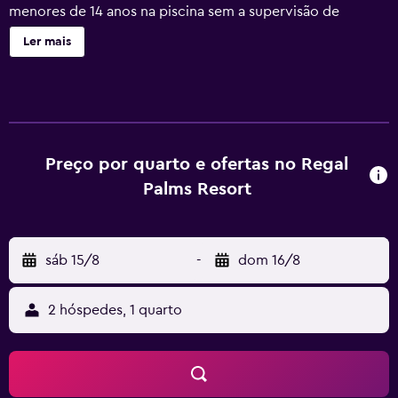
menores de 14 anos na piscina sem a supervisão de
adultos. As atividades recreativas listadas abaixo estão
Ler mais
disponíveis no local ou nas proximidades; poderão ser
aplicadas taxas.
Preço por quarto e ofertas no Regal
Palms Resort
sáb 15/8
-
dom 16/8
2 hóspedes, 1 quarto