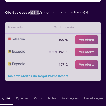
Ofertas desde
122 €
/
preço por noite mais barato(a)
Fornecedor
Total por noite
122 €
Ver oferta
126 €
Ver oferta
127 €
Ver oferta
mais 22 ofertas do Regal Palms Resort
crição
Quartos
Comodidades
Avaliações
Localização