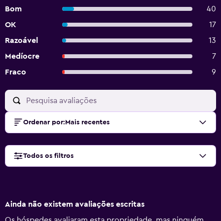
Bom
40
OK
17
Razoável
13
Medíocre
7
Fraco
9
Ordenar por
:
Mais recentes
Todos os filtros
Ainda não existem avaliações escritas
Os hóspedes avaliaram esta propriedade, mas ninguém