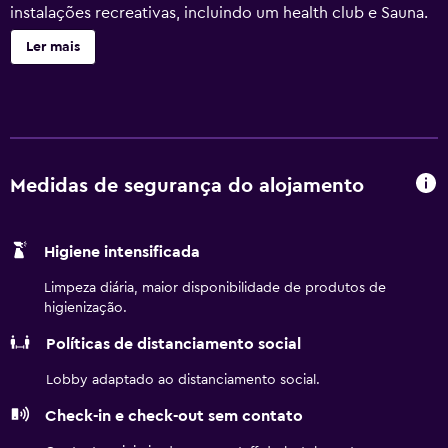
instalações recreativas, incluindo um health club e Sauna.
Não é permitida a presença de menores de 18 anos na
Ler mais
piscina ou no health club sem a supervisão de adultos.
Não é permitida a presença de menores de 18 anos na
piscina ou no health club. As atividades recreativas
listadas abaixo estão disponíveis no local ou nas
proximidades; poderão ser aplicadas taxas.
Medidas de segurança do alojamento
Higiene intensificada
Limpeza diária, maior disponibilidade de produtos de
higienização.
Políticas de distanciamento social
Lobby adaptado ao distanciamento social.
Check-in e check-out sem contato