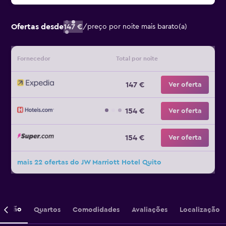
Ofertas desde
147 €
/
preço por noite mais barato(a)
Fornecedor
Total por noite
147 €
Ver oferta
154 €
Ver oferta
154 €
Ver oferta
mais 22 ofertas do JW Marriott Hotel Quito
crição
Quartos
Comodidades
Avaliações
Localização