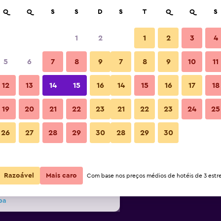
isar
Q
Q
S
S
D
S
T
Q
Q
S
1
2
1
2
3
4
r noite mais barato(a)
5
6
7
8
9
7
8
9
10
11
Pátio
or
Total por
12
13
14
15
16
14
15
16
17
18
noite
19
20
21
22
23
21
22
23
24
25
70 €
Ver oferta
Fotos
26
27
28
29
30
28
29
30
75 €
Ver oferta
Razoável
Mais caro
80 €
Com base nos preços médios de hotéis de 3 estre
Ver oferta
pa