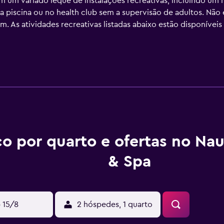
m um variado leque de instalações recreativas, incluindo um h
 piscina ou no health club sem a supervisão de adultos. Não
. As atividades recreativas listadas abaixo estão disponíveis
o por quarto e ofertas no Nau
& Spa
 15/8
2 hóspedes, 1 quarto