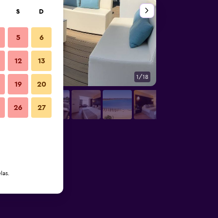
S
D
5
6
12
13
1/18
Outra
19
20
26
27
las.