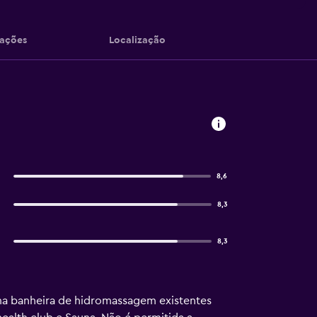
iações
Localização
8,6
8,3
8,3
 uma banheira de hidromassagem existentes