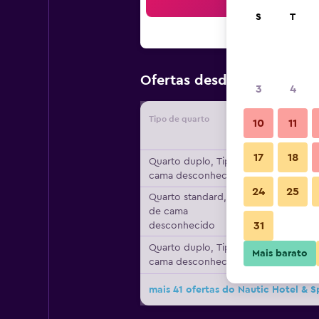
Pesqu
S
T
70 €
Ofertas desde
/
preço po
3
4
Tipo de quarto
Forneced
10
11
17
18
Quarto duplo, Tipo de
cama desconhecido
24
25
Quarto standard, Tipo
de cama
31
desconhecido
Quarto duplo, Tipo de
Mais barato
cama desconhecido
mais 41 ofertas do Nautic Hotel & S