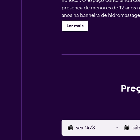
no local. O espaço conta ainda co
presença de menores de 12 anos na
anos na banheira de hidromassagem
aplicadas taxas.
Ler mais
Preç
sex 14/8
-
sáb