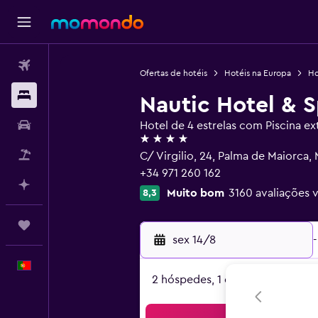
Voos
Ofertas de hotéis
Hotéis na Europa
Ho
Alojamentos
Nautic Hotel & 
Carros
Hotel de 4 estrelas com Piscina ex
4 estrelas
Pacotes
C/ Virgilio, 24, Palma de Maiorca,
+34 971 260 162
Faz planos com IA
Muito bom
3160 avaliações v
8,3
Trips
sex 14/8
-
Português
2 hóspedes, 1 quarto