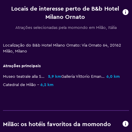
Armazém disponível
Locais de interesse perto de B&b Hotel
Milano Ornato
Área de trabalho
Atrações selecionadas pela momondo em Milão, Itália
Fax/fotocopiadora
Secretária
Localização do B&b Hotel Milano Ornato: Via Ornato 64, 20162
Milão, Milano
Quarto
Atrações principais
Roupeiro ou armário
Museo teatrale alla Scala
5,9 km
Galleria Vittorio Emanuele II
6,0 km
Atividades
Catedral de Milão
6,2 km
Sala de jogos
Adequado a famílias
Berço disponível
Milão: os hotéis favoritos da momondo