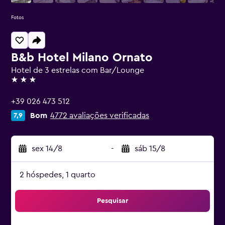
Fotos
B&b Hotel Milano Ornato
Hotel de 3 estrelas com Bar/Lounge
3 estrelas
+39 026 473 512
Bom
4772 avaliações verificadas
7,9
sex 14/8
-
sáb 15/8
2 hóspedes, 1 quarto
Pesquisar