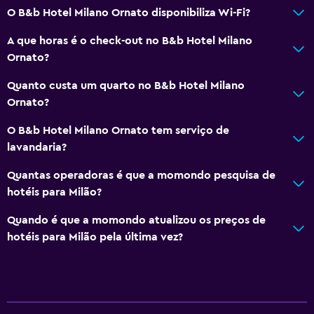
Estacionamento privado
O B&b Hotel Milano Ornato disponibiliza Wi-Fi?
A que horas é o check-out no B&b Hotel Milano
Multimédia e entretenimento
Ornato?
TV Cabo ou TV por satélite
Quanto custa um quarto no B&b Hotel Milano
Zona de convívio/TV partilhada
Ornato?
TV
O B&b Hotel Milano Ornato tem serviço de
lavandaria?
Lavandaria
Quantas operadoras é que a momondo pesquisa de
Lavandaria
hotéis para Milão?
Serviço de engomadoria
Quando é que a momondo atualizou os preços de
Serviço de lavandaria
hotéis para Milão pela última vez?
Geral
Quartos familiares
Telefone