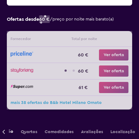
Ofertas desde
60 €
/
preço por noite mais barato(a)
Fornecedor
Total por noite
60 €
Ver oferta
60 €
Ver oferta
61 €
Ver oferta
mais 38 ofertas do B&b Hotel Milano Ornato
crição
Quartos
Comodidades
Avaliações
Localização