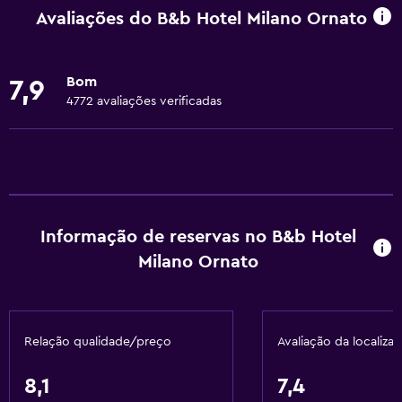
Wi-Fi disponível em todas as áreas
Avaliações do B&b Hotel Milano Ornato
Internet
Extintor
Bom
7,9
Ar-condicionado
4772 avaliações verificadas
Detetores de fumo
Aquecimento
Caixotes do lixo
Casa de banho
Informação de reservas no B&b Hotel
Secador de cabelo
Milano Ornato
Vaso sanitário
Papel higiénico
Relação qualidade/preço
Avaliação da localiza
Chuveiro
WC privativo
8,1
7,4