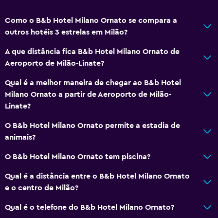
Restaurantes
Bar/Lounge
Como o B&b Hotel Milano Ornato se compara a
As refeições podem ser entregues no quarto
outros hotéis 3 estrelas em Milão?
Venda automática (bebidas)
A que distância fica B&b Hotel Milano Ornato de
Venda automática (snacks)
Aeroporto de Milão-Linate?
Qual é a melhor maneira de chegar ao B&b Hotel
Saúde e segurança
Milano Ornato a partir de Aeroporto de Milão-
Limpeza diária
Linate?
Cofre
O B&b Hotel Milano Ornato permite a estadia de
Kit de primeiros socorros
animais?
CCTV nas zonas comuns
O B&b Hotel Milano Ornato tem piscina?
Qual é a distância entre o B&b Hotel Milano Ornato
Estacionamento e transportes
e o centro de Milão?
Estacionamento
Qual é o telefone do B&b Hotel Milano Ornato?
Estacionamento na rua