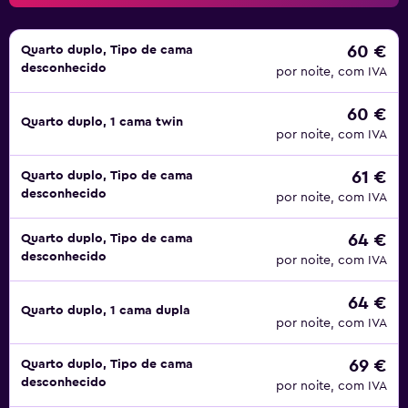
seus filhos. As comodidades deste quarto incluem acesso
Wi-Fi gratuito, televisão, telefone, casa de banho privativa
e ar condicionado. Os Quartos Económicos variam entre
60 €
Quarto duplo, Tipo de cama
desconhecido
quartos individuais, duplos, triplos e quádruplos, sendo
por noite, com IVA
que todos eles estão equipado com uma secretária,
60 €
televisão, telefone e casa de banho privativa.
Quarto duplo, 1 cama twin
por noite, com IVA
O Hotel Ornato serve um buffet de pequeno-almoço
completo com ingredientes italianos. Também estão
61 €
Quarto duplo, Tipo de cama
disponíveis máquinas de venda automática no local. Os
desconhecido
por noite, com IVA
restaurantes nas proximidades incluem uma pizzaria, a
Antica Trattoria Ambrosiana, a Trattoria California, o
64 €
Quarto duplo, Tipo de cama
desconhecido
Pegasus Sushi e o San Giorgio, entre muitos outros.
por noite, com IVA
Vai encontrar sete estações de metro num raio de 3 km do
64 €
Quarto duplo, 1 cama dupla
hotel. O aeroporto mais próximo é o Aeroporto de Linate
por noite, com IVA
e fica a 10 km de distância.
69 €
Quarto duplo, Tipo de cama
desconhecido
por noite, com IVA