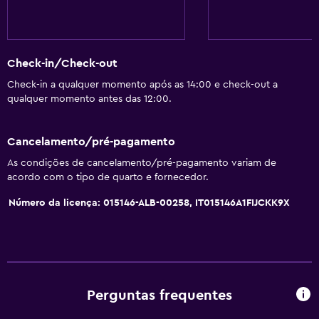
Serviços e comodidades
Centro de negócios
Serviço de despertador
Check-in/Check-out
Cofre
Check-in a qualquer momento após as 14:00 e check-out a
qualquer momento antes das 12:00.
Instalações para reuniões/banquetes
Receção 24 horas
Cancelamento/pré-pagamento
As condições de cancelamento/pré-pagamento variam de
Acessibilidade e conveniência
acordo com o tipo de quarto e fornecedor.
Quarto para não fumadores
Número da licença: 015146-ALB-00258, IT015146A1FIJCKK9X
Animais permitidos consoante solicitado. Pode ter custos
adicionais.
Elevador
Área para fumadores
Perguntas frequentes