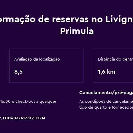
Caixotes do lixo
ormação de reservas no Livig
Primula
Acessibilidade e conven
Quartos para não-fumado
Animais permitidos conso
Avaliação da localização
Distância do cent
Acessível
8,5
1,6 km
Elevador
Acessível por elevador
Almofada hipoalergénic
Cancelamento/pré-pa
16:00 e check-out a qualquer
As condições de cancelam
Almofada sem penas
tipo de quarto e fornecedor
Pisos superiores acessív
7, IT014037A1ZSL7TOZM