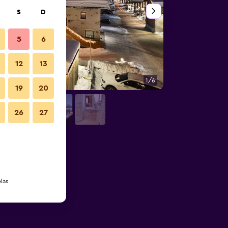
S
D
5
6
12
13
1/6
Restaurante
19
20
26
27
las.