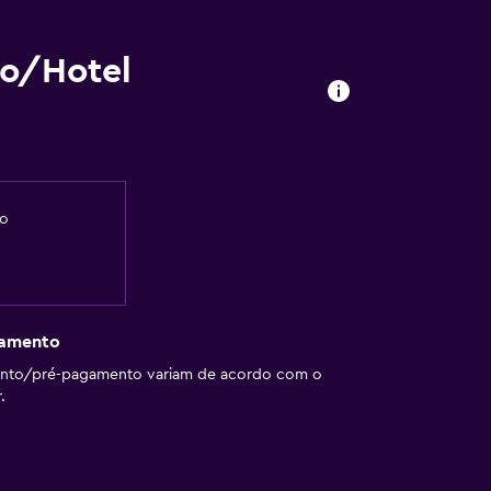
no/Hotel
iência
res disponíveis
ante solicitado. Pode ter custos adicionais.
ro
a
gamento
ento/pré-pagamento variam de acordo com o
.
eis por elevador