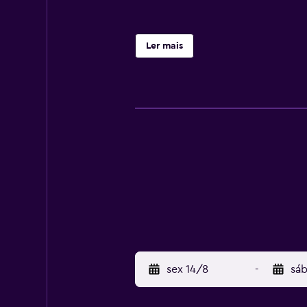
Ler mais
sex 14/8
-
sáb