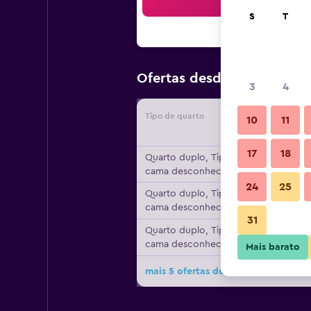
Pesqu
S
T
104 €
Ofertas desde
/
preço p
3
4
Tipo de quarto
Forneced
10
11
17
18
Quarto duplo, Tipo de
cama desconhecido
24
25
Quarto duplo, Tipo de
cama desconhecido
31
Quarto duplo, Tipo de
cama desconhecido
Mais barato
mais 5 ofertas do Livigno/Hotel Pri