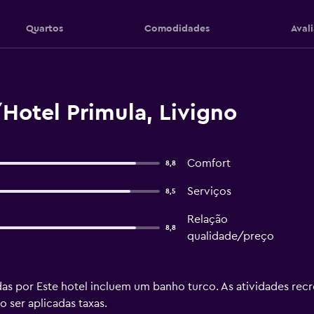
Quartos
Comodidades
Aval
Hotel Primula, Livigno
Comfort
8,8
Serviços
8,5
Relação
8,8
qualidade/preço
idas por Este hotel incluem um banho turco. As atividades recr
 ser aplicadas taxas.