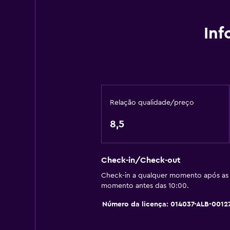
Snowboard
Ao pé da pista
Inf
Moto para a neve
Geral
Quartos familiares
Pantufas
Relação qualidade/preço
Quartos adjacentes disponíveis
8,5
Vista para pontos de interesse
Cacifos
Telefone
Check-in/Check-out
Check-in a qualquer momento após as 
Vista de montanha
momento antes das 10:00.
Vista da cidade
Número da licença: 014037-ALB-0012
Armazém para skis
Armazém disponível