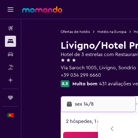
Voos
Ofertas de hotéis
Hotéis na Europa
Ho
Alojamentos
Livigno/Hotel P
Carros
Hotel de 3 estrelas com Restauran
3 estrelas
Pacotes
Via Saroch 1005, Livigno, Sondrio
+39 034 299 6660
Faz planos com IA
Muito bom
431 avaliações ve
8,5
Trips
sex 14/8
-
Português
2 hóspedes, 1 quarto