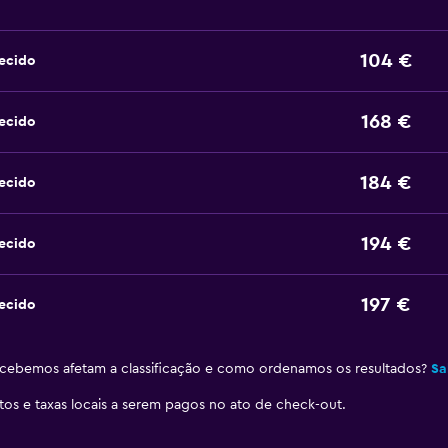
104 €
ecido
168 €
ecido
184 €
ecido
194 €
ecido
197 €
ecido
ebemos afetam a classificação e como ordenamos os resultados?
Sa
stos e taxas locais a serem pagos no ato de check-out.