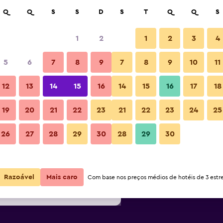
isar
Q
Q
S
S
D
S
T
Q
Q
S
1
2
1
2
3
4
or noite mais barato(a)
5
6
7
8
9
7
8
9
10
11
Outra
or
Total por
12
13
14
15
16
14
15
16
17
18
noite
19
20
21
22
23
21
22
23
24
25
104 €
Ver oferta
Fotos
26
27
28
29
30
28
29
30
168 €
Ver oferta
184 €
Ver oferta
Razoável
Mais caro
Com base nos preços médios de hotéis de 3 estre
mula