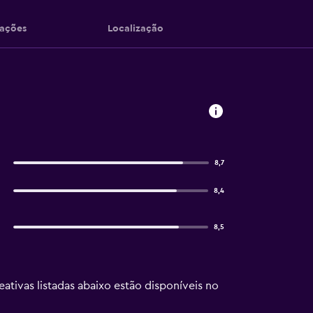
iações
Localização
8,7
8,4
8,5
eativas listadas abaixo estão disponíveis no