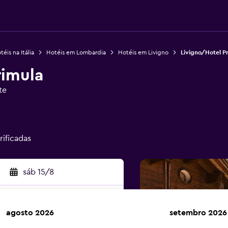
téis na Itália
Hotéis em Lombardia
Hotéis em Livigno
Livigno/Hotel P
rimula
te
rificadas
sáb 15/8
agosto 2026
setembro 2026