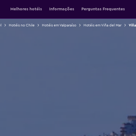
Melhores hotéis
Informações
Perguntas Frequentes
l
Hotéis no Chile
Hotéis em Valparaíso
Hotéis em Viña del Mar
Viña