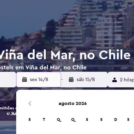
iña del Mar, no Chile
stels em Viña del Mar, no Chile
sex 14/8
-
sáb 15/8
2 hósp
agosto 2026
ilhões de opções de hotéis e alojamento.
S
T
Q
Q
S
S
D
S