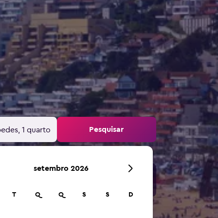
Pesquisar
edes, 1 quarto
setembro 2026
T
Q
Q
S
S
D