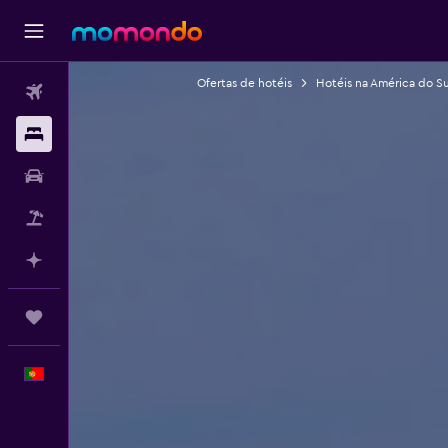
Ofertas de hotéis
Hotéis na América do Su
Voos
Alojamentos
Carros
Pacotes
Faz planos com IA
Trips
Português