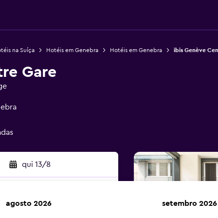
téis na Suíça
Hotéis em Genebra
Hotéis em Genebra
ibis Genève Cen
tre Gare
ge
nebra
adas
qui 13/8
agosto 2026
setembro 2026