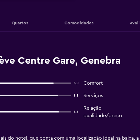
Quartos
Comodidades
Aval
nève Centre Gare, Genebra
Comfort
8,0
Serviços
8,5
Relação
8,6
qualidade/preço
is do hotel, que conta com uma localização ideal na baixa, a