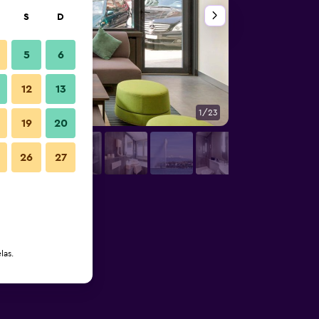
S
D
5
6
12
13
1/23
Exterior
19
20
26
27
las.