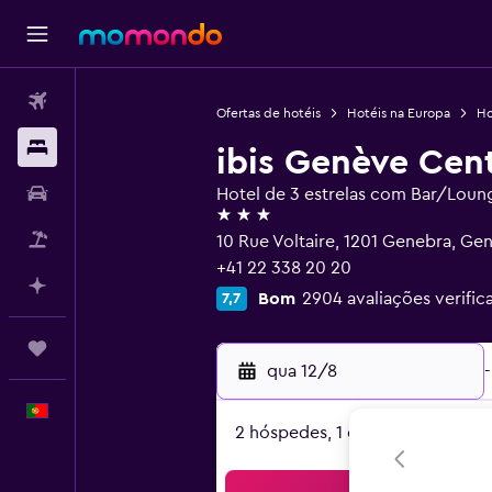
Voos
Ofertas de hotéis
Hotéis na Europa
Ho
Alojamentos
ibis Genève Cen
Carros
Hotel de 3 estrelas com Bar/Loun
3 estrelas
Pacotes
10 Rue Voltaire, 1201 Genebra, Ge
+41 22 338 20 20
Faz planos com IA
Bom
2904 avaliações verific
7,7
Trips
qua 12/8
-
Português
2 hóspedes, 1 quarto