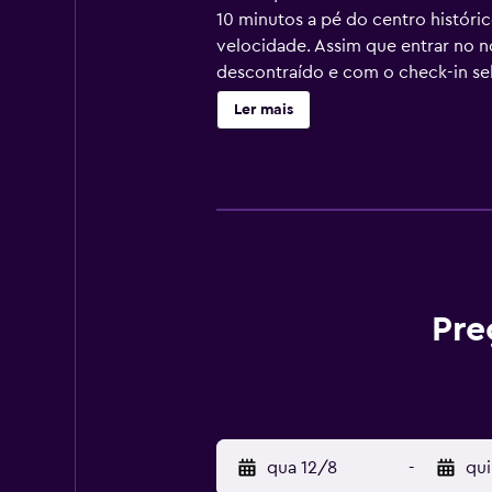
10 minutos a pé do centro históri
velocidade. Assim que entrar no 
descontraído e com o check-in self
Ler mais
Pre
qua 12/8
-
qui