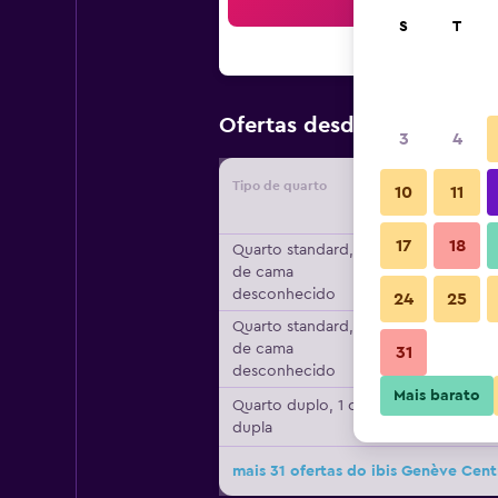
Pesqu
S
T
96 €
Ofertas desde
/
preço po
3
4
Tipo de quarto
Forneced
10
11
17
18
Quarto standard, Tipo
de cama
desconhecido
24
25
Quarto standard, Tipo
de cama
31
desconhecido
Mais barato
Quarto duplo, 1 cama
dupla
mais 31 ofertas do ibis Genève Cent