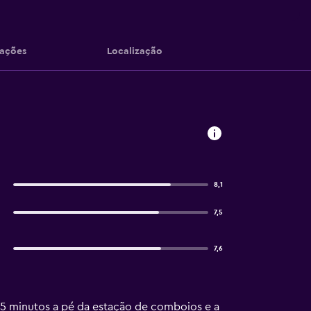
iações
Localização
8,1
7,5
7,6
 5 minutos a pé da estação de comboios e a