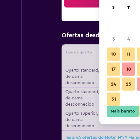
Pesqu
S
T
143 €
Ofertas desde
/
preço p
3
4
Tipo de quarto
Forneced
10
11
17
18
Quarto standard, Tipo
de cama
desconhecido
24
25
Quarto standard, Tipo
de cama
31
desconhecido
Mais barato
Quarto superior, Tipo
de cama
desconhecido
mais 44 ofertas do Hotel N'vY Mano