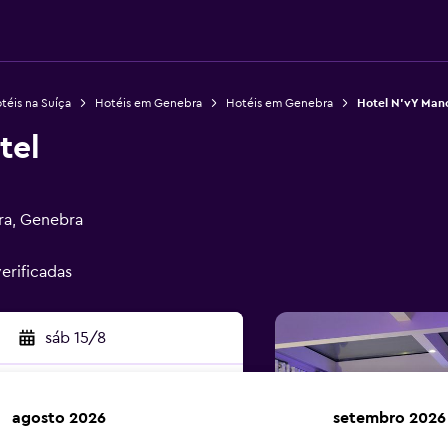
téis na Suíça
Hotéis em Genebra
Hotéis em Genebra
Hotel N'vY Man
tel
ra, Genebra
erificadas
sáb 15/8
agosto 2026
setembro 2026