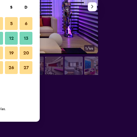
S
D
5
6
12
13
1/44
Exterior
19
20
26
27
las.