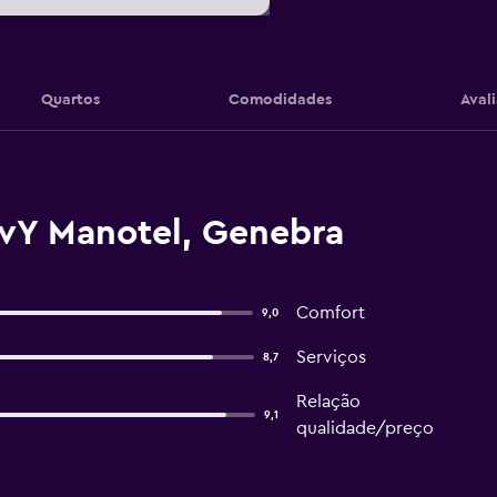
Quartos
Comodidades
Aval
'vY Manotel, Genebra
Comfort
9,0
Serviços
8,7
Relação
9,1
qualidade/preço