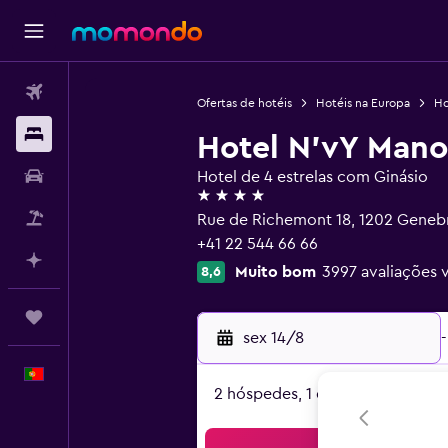
Voos
Ofertas de hotéis
Hotéis na Europa
Ho
Alojamentos
Hotel N'vY Mano
Carros
Hotel de 4 estrelas com Ginásio
4 estrelas
Pacotes
Rue de Richemont 18, 1202 Geneb
+41 22 544 66 66
Faz planos com IA
Muito bom
3997 avaliações v
8,6
Trips
sex 14/8
-
Português
2 hóspedes, 1 quarto