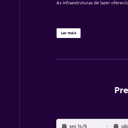
As infraestruturas de lazer ofereci
Ler mais
Pre
sex 14/8
-
sáb