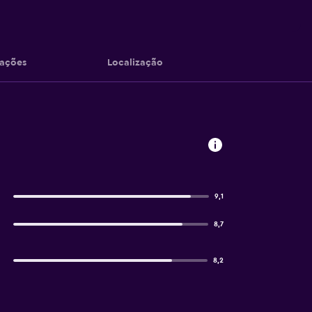
iações
Localização
9,1
8,7
8,2