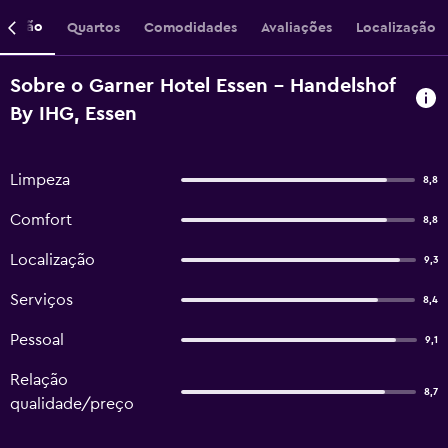
crição
Quartos
Comodidades
Avaliações
Localização
Sobre o Garner Hotel Essen - Handelshof
By IHG, Essen
Limpeza
8,8
Comfort
8,8
Localização
9,3
Serviços
8,4
Pessoal
9,1
Relação
8,7
qualidade/preço