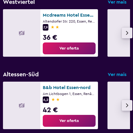
Westviertel
Ver mais
Mcdreams Hotel Essen-city
Altendorfer Str. 220, Essen, Renânia do Norte-Vestfália
2 estrelas
7,9
36 €
Ver oferta
Altessen-Süd
Ver mais
B&b Hotel Essen-nord
Am Lichtbogen 1, Essen, Renânia do Norte-Vestfália
2 estrelas
6,2
42 €
Ver oferta