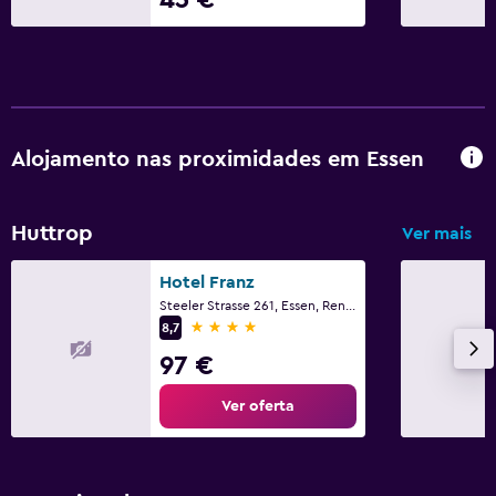
Alojamento nas proximidades em Essen
Huttrop
Ver mais
Hotel Franz
Steeler Strasse 261, Essen, Renânia do Norte-Vestfália
4 estrelas
8,7
97 €
Ver oferta