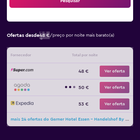
Pesquisar
Ofertas desde
48 €
/
preço por noite mais barato(a)
Fornecedor
Total por noite
48 €
Ver oferta
50 €
Ver oferta
53 €
Ver oferta
mais 24 ofertas do Garner Hotel Essen - Handelshof By IHG