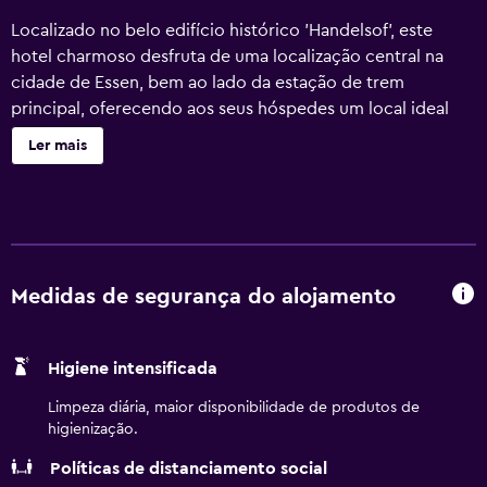
Localizado no belo edifício histórico 'Handelsof', este
hotel charmoso desfruta de uma localização central na
cidade de Essen, bem ao lado da estação de trem
principal, oferecendo aos seus hóspedes um local ideal
para descobrir a cidade e seus arredores. O
Ler mais
estabelecimento está situado na área de pedestres, onde
os viajantes podem encontrar uma variedade de lojas,
restaurantes e outras opções de entretenimento. Os
hóspedes se sentirão em casa nos quartos confortáveis,
espaçosos e iluminados, equipados com todas as
comodidades necessárias para garantir uma estadia
Medidas de segurança do alojamento
perfeita. Com um design interior elegante, o restaurante
do hotel serve uma deliciosa variedade de pratos
Higiene intensificada
clássicos, iguarias culinárias suíças e outras especialidades
internacionais, enquanto o bar, com sua atmosfera inglesa
Limpeza diária, maior disponibilidade de produtos de
encantadora, oferece uma extensa seleção de bebidas
higienização.
alcoólicas e não alcoólicas. Os viajantes a negócios
Políticas de distanciamento social
encontrarão a atmosfera perfeita e ótimas instalações para