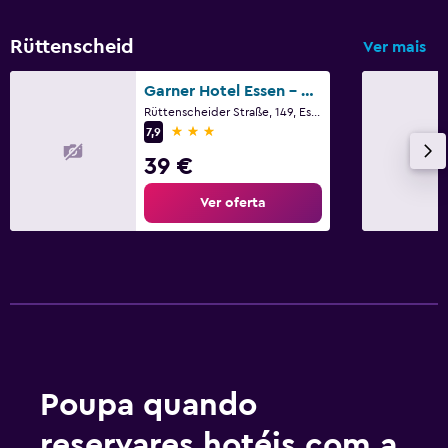
Rüttenscheid
Ver mais
Garner Hotel Essen - Messe By IHG
Rüttenscheider Straße, 149, Essen, Renânia do Norte-Vestfália
3 estrelas
7,9
39 €
Ver oferta
Poupa quando
reservares hotéis com a