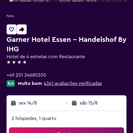
Fotos
Garner Hotel Essen - Handelshof By
IHG
Hotel de 4 estrelas com Restaurante
4 estrelas
+49 201 24685300
Muito bom
4341 avaliações verificadas
8,4
sex 14/8
-
sáb 15/8
2 hóspedes, 1 quarto