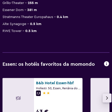
Grillo-Theater
255 m
Essener Dom
381 m
Stratmanns Theater Europahaus
0.4 km
Alte Synagoge
0.5 km
RWE Tower
0.5 km
Essen: os hotéis favoritos da momondo
B&b Hotel Essen-hbf
Hollestr. 50, Essen, Renânia do Norte-Vestfália
2 estrelas
7,3
43 €