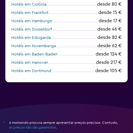
desde 80 €
Hotéis em Colónia
desde 15 €
Hotéis em Frankfurt
desde 17 €
Hotéis em Hamburgo
desde 46 €
Hotéis em Dusseldorf
desde 82 €
Hotéis em Estugarda
desde 62 €
Hotéis em Nuremberga
desde 124 €
Hotéis em Baden-Baden
desde 217 €
Hotéis em Hanover
desde 105 €
Hotéis em Dortmund
desde 67 €
Hotéis em Karlsruhe
A momondo procura sempre apresentar preços precisos. Contudo,
*
os preços não são garantidos
.