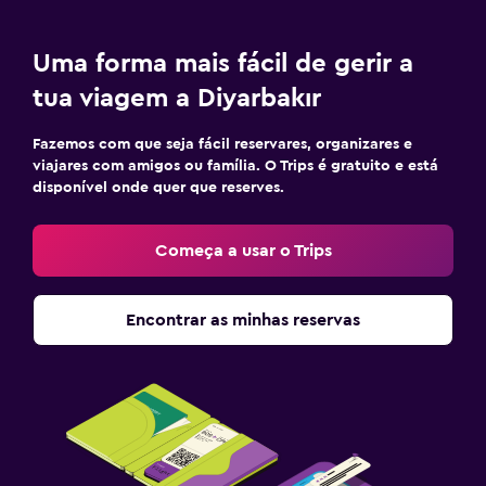
Banho turco
Uma forma mais fácil de gerir a
Ar livre
tua viagem a Diyarbakır
Terraço/pátio
Varanda
Fazemos com que seja fácil reservares, organizares e
viajares com amigos ou família. O Trips é gratuito e está
disponível onde quer que reserves.
Quarto
Despertador
Começa a usar o Trips
Roupeiro ou armário
Encontrar as minhas reservas
Área de trabalho
Fax/fotocopiadora
Secretária
Adequado a famílias