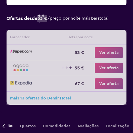
Ofertas desde
53 €
/
preço por noite mais barato(a)
Fornecedor
Total por noite
53 €
Ver oferta
55 €
Ver oferta
67 €
Ver oferta
mais 13 ofertas do Demir Hotel
crição
Quartos
Comodidades
Avaliações
Localização