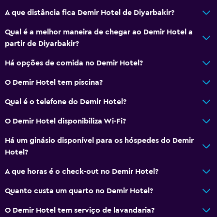
Restaurantes
A que distância fica Demir Hotel de Diyarbakir?
Chaleira elétrica
Qual é a melhor maneira de chegar ao Demir Hotel a
Minibar
partir de Diyarbakir?
Comida para levar
Há opções de comida no Demir Hotel?
Menu para dietas especiais (a pedido)
Restaurante
O Demir Hotel tem piscina?
Bar/Lounge
Qual é o telefone do Demir Hotel?
Pequeno-almoço no quarto
O Demir Hotel disponibiliza Wi-Fi?
Chaleira
Há um ginásio disponível para os hóspedes do Demir
As refeições podem ser entregues no quarto
Hotel?
Máquina de café
A que horas é o check-out no Demir Hotel?
Sala de refeições
Quanto custa um quarto no Demir Hotel?
Serviços básicos
O Demir Hotel tem serviço de lavandaria?
Wi-Fi gratuito