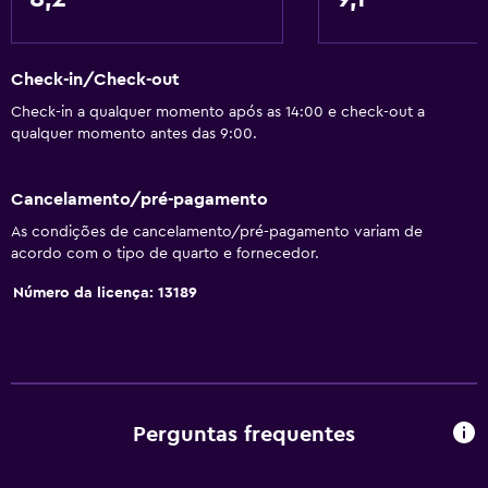
Serviços e comodidades
Salas de reunião
Check-in/Check-out
Serviço de despertador
Check-in a qualquer momento após as 14:00 e check-out a
Serviço de concierge
qualquer momento antes das 9:00.
Cofre
Banho turco
Cancelamento/pré-pagamento
Instalações para reuniões/banquetes
As condições de cancelamento/pré-pagamento variam de
acordo com o tipo de quarto e fornecedor.
Serviço de quarto
Acesso com chave
Número da licença: 13189
Acesso com cartão
Check-out expresso
Check-in/check-out privado
Receção 24 horas
Perguntas frequentes