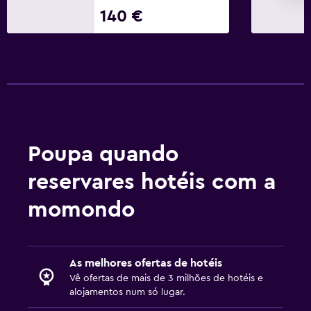
Lavandaria
140 €
Lavandaria
Serviço de engomadoria
Serviço de lavandaria
Ferro e tábua de passar a ferro
Tábua de engomar para calças
Poupa quando
Saúde e segurança
Limpeza diária
reservares hotéis com a
CCTV nas zonas comuns
momondo
CCTV fora da propriedade
Segurança 24/7
As melhores ofertas de hotéis
Cofre
Vê ofertas de mais de 3 milhões de hotéis e
alojamentos num só lugar.
Estacionamento e transportes