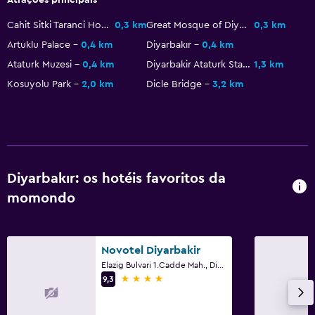
Vaso sanitário
Cahit Sitki Taranci House Cultural Museum
0,3 km
Great Mosque of Diyarbakir
0,3 km
Papel higiénico
Artuklu Palace
0,4 km
Diyarbakır
0,4 km
Escova de dentes
Ataturk Muzesi
0,4 km
Diyarbakir Ataturk Stadium
1,3 km
Roupão de banho
Kosuyolu Park
2,0 km
Dicle Bridge
3,2 km
WC privativo
Acessibilidade e conveniência
Quartos para não-fumadores disponíveis
Diyarbakır: os hotéis favoritos da
Acessível
momondo
Elevador
Hipoalergénico
Novotel Diyarbakir
Pisos superiores acessíveis por elevador
Elazig Bulvari 1.Cadde Mah., Diyarbakır
Área para fumadores
4 estrelas
9,3