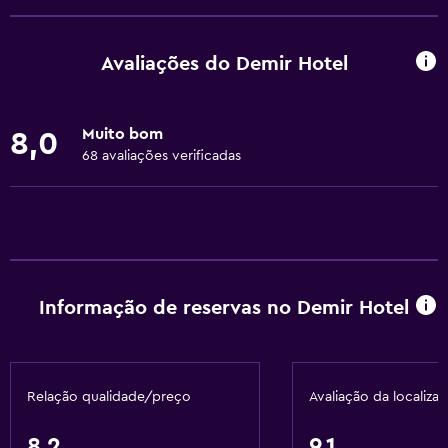
Quartos familiares
Área de descanso
Avaliações do Demir Hotel
Pantufas
Quartos adjacentes disponíveis
Muito bom
8,0
Sofá-cama
68 avaliações verificadas
Quartos insonorizados
Insonorizado
Cacifos
Telefone
Informação de reservas no Demir Hotel
Piso em carpete
Soalho de azulejo/mármore
Vista da cidade
Relação qualidade/preço
Avaliação da localiza
Armazém disponível
8,2
9,1