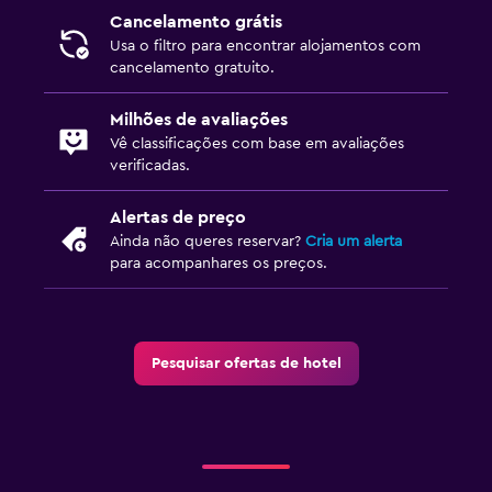
Shuttle aeroporto
Cancelamento grátis
Usa o filtro para encontrar alojamentos com
Estacionamento gratuito
cancelamento gratuito.
Serviço de estacionamento
Milhões de avaliações
Estacionamento privado
Vê classificações com base em avaliações
verificadas.
Multimédia e entretenimento
Alertas de preço
TV de ecrã plano
Ainda não queres reservar?
Cria um alerta
TV Cabo ou TV por satélite
para acompanhares os preços.
Canais "pay-per-view"
TV
Pesquisar ofertas de hotel
Piscina e spa
Spa
Sauna