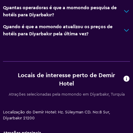
Quantas operadoras é que a momondo pesquisa de
Wi-Fi disponível em todas as áreas
hotéis para Diyarbakır?
Internet
Quando é que a momondo atualizou os preços de
Roupa de cama
hotéis para Diyarbakır pela última vez?
Toalhas
Artigos de higiene grátis
Champô
Detetores de fumo
Aquecimento
Locais de interesse perto de Demir
Hotel
Ar-condicionado
Atoalhados (taxa extra)
Atrações selecionadas pela momondo em Diyarbakır, Turquia
Casa de banho
Localização do Demir Hotel: Hz. Süleyman CD. No:8 Sur,
Diyarbakır 21200
Chuveiro
Secador de cabelo
Atrações principais