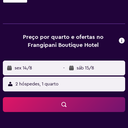
oferecem cofre no quarto, casa de banho e ventoinha de
teto. Têm ainda canais por cabo/satélite, secador de
cabelo e chuveiro. Os hóspedes Frangipani Boutique
Hotel podem experimentar pratos de cozinha vietnamita
no restaurante das instalações, convenientemente
localizado para quem preferir ficar por perto na altura da
Preço por quarto e ofertas no
refeição.
Frangipani Boutique Hotel
sex 14/8
-
sáb 15/8
2 hóspedes, 1 quarto