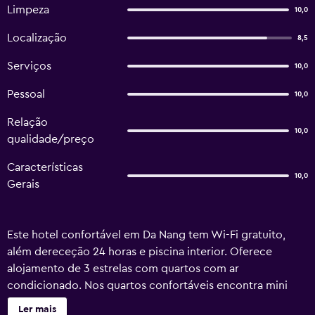
Limpeza
10,0
Localização
8,5
Serviços
10,0
Pessoal
10,0
Relação
10,0
qualidade/preço
Características
10,0
Gerais
Este hotel confortável em Da Nang tem Wi-Fi gratuito,
além dereceção 24 horas e piscina interior. Oferece
alojamento de 3 estrelas com quartos com ar
condicionado. Nos quartos confortáveis encontra mini
bar, água engarrafada e frigorífico. Todos os quartos
Ler mais