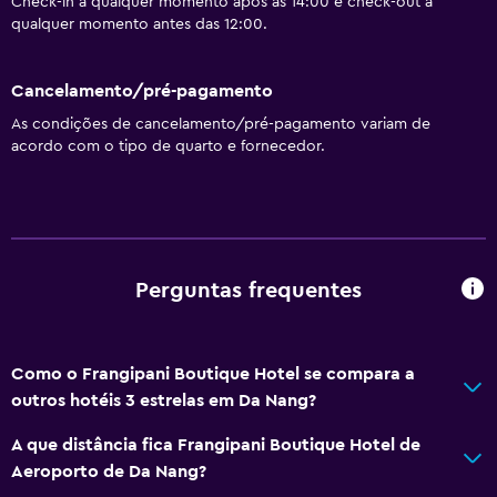
Secador de cabelo
Check-in a qualquer momento após as 14:00 e check-out a
qualquer momento antes das 12:00.
Saúde e segurança
Cancelamento/pré-pagamento
Cofre
As condições de cancelamento/pré-pagamento variam de
acordo com o tipo de quarto e fornecedor.
Perguntas frequentes
Como o Frangipani Boutique Hotel se compara a
outros hotéis 3 estrelas em Da Nang?
A que distância fica Frangipani Boutique Hotel de
Aeroporto de Da Nang?