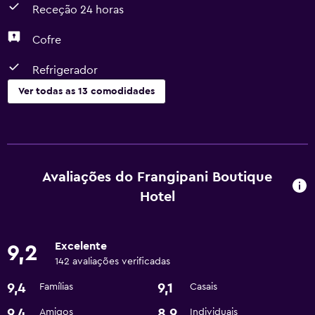
Receção 24 horas
Cofre
Refrigerador
Ver todas as 13 comodidades
Restaurantes
Restaurante
Minibar
Avaliações do Frangipani Boutique
Refrigerador
Hotel
Lavandaria
Excelente
9,2
Lavandaria
142 avaliações verificadas
Serviço de lavandaria
9,4
9,1
Famílias
Casais
9,4
8,9
Amigos
Individuais