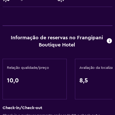
Serviços e comodidades
Serviço de quarto
Receção 24 horas
Serviços básicos
Informação de reservas no Frangipani
Wi-Fi gratuito
Boutique Hotel
Ar-condicionado
Multimédia e entretenimento
Relação qualidade/preço
Avaliação da localiza
TV Cabo ou TV por satélite
10,0
8,5
Acessibilidade e conveniência
Elevador
Casa de banho
Check-in/Check-out