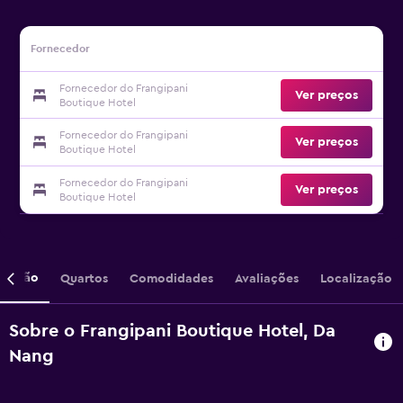
Fornecedor
Fornecedor do Frangipani
Ver preços
Boutique Hotel
Fornecedor do Frangipani
Ver preços
Boutique Hotel
Fornecedor do Frangipani
Ver preços
Boutique Hotel
crição
Quartos
Comodidades
Avaliações
Localização
Sobre o Frangipani Boutique Hotel, Da
Nang