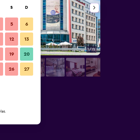
S
D
5
6
12
13
1/15
Piscina
19
20
26
27
las.