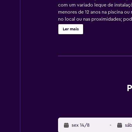
com um variado leque de instalaçõe
menores de 12 anos na piscina ou n
no local ou nas proximidades; pode
Ler mais
P
sex 14/8
-
sáb