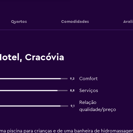
Quartos
Comodidades
Aval
otel, Cracóvia
Comfort
9,2
Serviços
8,8
Relação
9,1
qualidade/preço
 uma piscina para crianças e de uma banheira de hidromassage