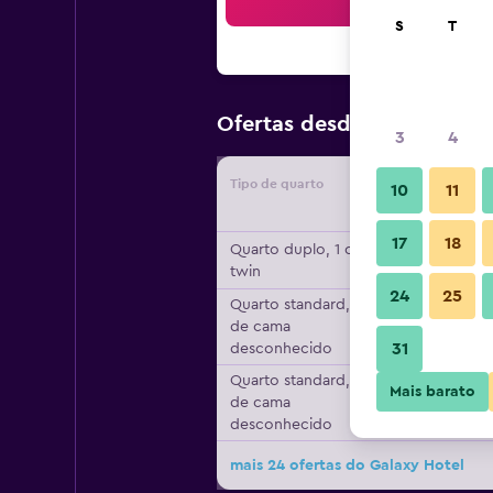
Pesqu
S
T
50 €
Ofertas desde
/
preço po
3
4
Tipo de quarto
Forneced
10
11
17
18
Quarto duplo, 1 cama
twin
24
25
Quarto standard, Tipo
de cama
31
desconhecido
Quarto standard, Tipo
Mais barato
de cama
desconhecido
mais 24 ofertas do Galaxy Hotel