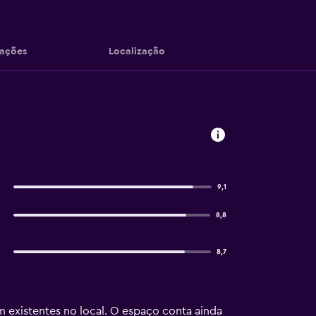
iações
Localização
9,1
8,8
8,7
m existentes no local. O espaço conta ainda