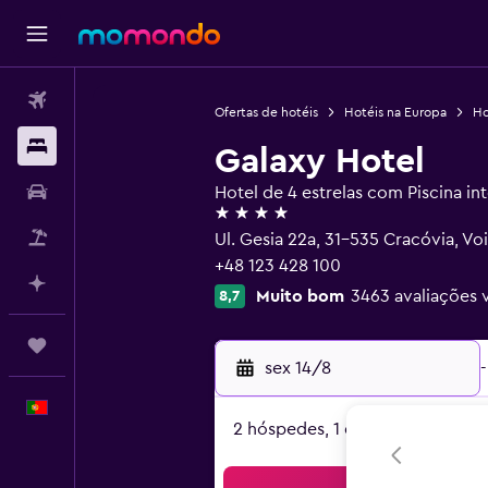
Voos
Ofertas de hotéis
Hotéis na Europa
Ho
Alojamentos
Galaxy Hotel
Carros
Hotel de 4 estrelas com Piscina int
4 estrelas
Pacotes
Ul. Gesia 22a, 31-535 Cracóvia, V
+48 123 428 100
Faz planos com IA
Muito bom
3463 avaliações v
8,7
Trips
sex 14/8
-
Português
2 hóspedes, 1 quarto