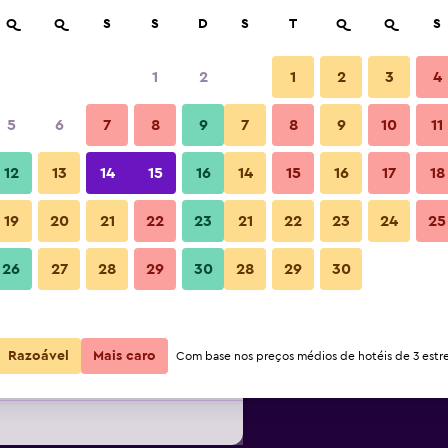
isar
Q
Q
S
S
D
S
T
Q
Q
S
1
2
1
2
3
4
r noite mais barato(a)
5
6
7
8
9
7
8
9
10
11
Edifício
or
Total por
12
13
14
15
16
14
15
16
17
18
noite
19
20
21
22
23
21
22
23
24
25
50 €
Ver oferta
26
27
28
29
30
28
29
30
Fotos
74 €
Ver oferta
Razoável
Mais caro
Com base nos preços médios de hotéis de 3 estre
84 €
Ver oferta