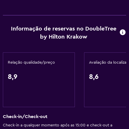
Massagem de pés
Check-out expresso
Check-in/check-out privado
Informação de reservas no DoubleTree
Receção 24 horas
by Hilton Krakow
Acessibilidade e conveniência
Quartos para não-fumadores disponíveis
Relação qualidade/preço
Avaliação da localiza
Animais permitidos consoante solicitado. Pode ter custos
adicionais.
8,9
8,6
Acessível
Elevador
Estacionamento acessível
Quarto para não fumadores
Check-in/Check-out
Lavatório mais baixo no WC
Check-in a qualquer momento após as 15:00 e check-out a
WC com barras de apoio