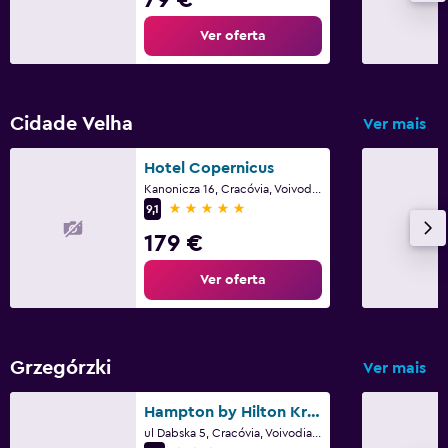
Multimédia e entretenimento
Ver oferta
TV de ecrã plano
Biblioteca
Zona de convívio/TV partilhada
Cidade Velha
Ver mais
TV
Hotel Copernicus
Kanonicza 16, Cracóvia, Voivodia da Pequena Polónia
Lavandaria
5 estrelas
9,1
Lavandaria
179 €
Serviço de engomadoria
Ver oferta
Serviço de lavandaria
Ferro e tábua de passar a ferro
Grzegórzki
Ver mais
Quarto
Almofada de penas
Hampton by Hilton Krakow
ul Dabska 5, Cracóvia, Voivodia da Pequena Polónia
Sofá-cama