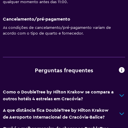
qualquer momento antes das 11:00.
Serviços básicos
Cancelamento/pré-pagamento
Wi-Fi gratuito
As condições de cancelamento/pré-pagamento variam de
Wi-Fi disponível em todas as áreas
acordo com o tipo de quarto e fornecedor.
Internet
Extintor
Artigos de higiene grátis
Detetores de fumo
Perguntas frequentes
Aquecimento
Ar-condicionado
Como o DoubleTree by Hilton Krakow se compara a
outros hotéis 4 estrelas em Cracóvia?
Restaurantes
A que distância fica DoubleTree by Hilton Krakow
Minibar
de Aeroporto Internacional de Cracóvia-Balice?
Menu para dietas especiais (a pedido)