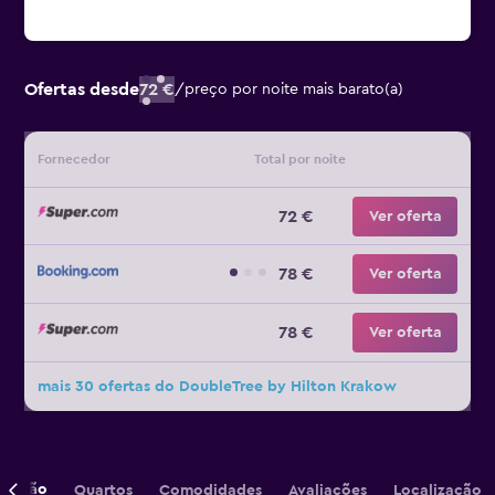
Ofertas desde
72 €
/
preço por noite mais barato(a)
Fornecedor
Total por noite
72 €
Ver oferta
78 €
Ver oferta
78 €
Ver oferta
mais 30 ofertas do DoubleTree by Hilton Krakow
crição
Quartos
Comodidades
Avaliações
Localização