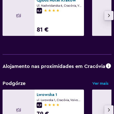
Qubus Hotel Krakow
Segurança 24/7
Ul. Nadwislanska 6, Cracóvia, Voivodia da Pequena Polónia
4 estrelas
8,9
Adequado a famílias
Serviço de babysitter ou acompanhamento de crianças
81 €
Berço disponível
Menu infantil
Área lúdica interior
Clube infantil
Alojamento nas proximidades em Cracóvia
Estacionamento e transportes
Carga p/ carros elé.
Podgórze
Ver mais
Estacionamento
Estacionamento privado
Lwowska 1
ul. Lwowska 1, Cracóvia, Voivodia da Pequena Polónia
Serviço de transporte (custo adicional)
4 estrelas
8,9
79 €