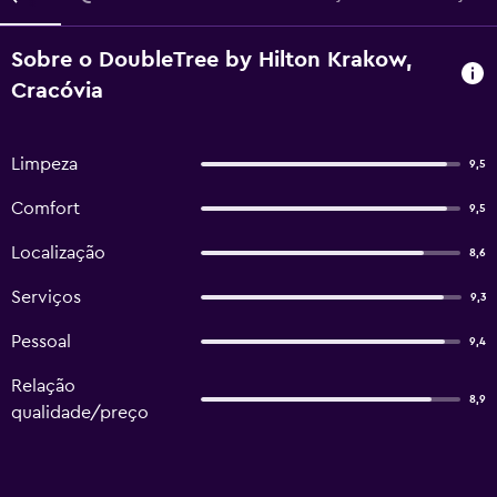
Sobre o DoubleTree by Hilton Krakow,
Cracóvia
Limpeza
9,5
Comfort
9,5
Localização
8,6
Serviços
9,3
Pessoal
9,4
Relação
8,9
qualidade/preço