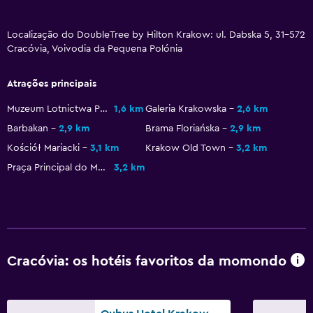
Geral
Localização do DoubleTree by Hilton Krakow: ul. Dabska 5, 31-572
Cracóvia, Voivodia da Pequena Polónia
Quartos familiares
Área de descanso
Atrações principais
Pantufas
Muzeum Lotnictwa Polskiego
1,6 km
Galeria Krakowska
2,6 km
Quartos adjacentes disponíveis
Barbakan
2,9 km
Brama Floriańska
2,9 km
Telefone
Kościół Mariacki
3,1 km
Krakow Old Town
3,2 km
Armazém disponível
Praça Principal do Mercado
3,2 km
Saúde e segurança
Limpeza diária
Kit de primeiros socorros
Cracóvia: os hotéis favoritos da momondo
CCTV nas zonas comuns
CCTV fora da propriedade