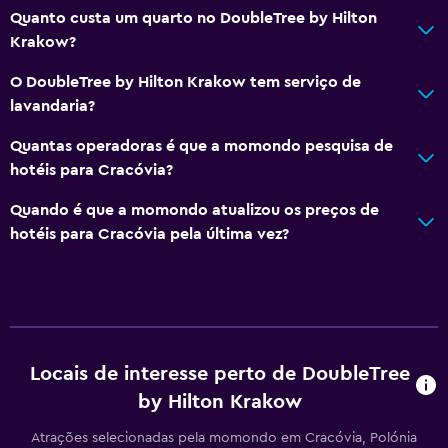
Quanto custa um quarto no DoubleTree by Hilton
Cozinha/kitchenette
Krakow?
Micro-ondas
O DoubleTree by Hilton Krakow tem serviço de
Fervedor para chá/café
lavandaria?
Chaleira
Quantas operadoras é que a momondo pesquisa de
Refrigerador
hotéis para Cracóvia?
Máquina de café
Quando é que a momondo atualizou os preços de
hotéis para Cracóvia pela última vez?
Casa de banho
Chuveiro
Sanita com autoclismo elevado
Banheira
Secador de cabelo
Locais de interesse perto de DoubleTree
by Hilton Krakow
Vaso sanitário
Roupão de banho
Atrações selecionadas pela momondo em Cracóvia, Polónia