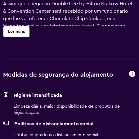
Assim que chegar ao DoubleTree by Hilton Krakow Hotel
& Convention Center será recebido por um funcionário
que lhe vai oferecer Chocolate Chip Cookies, uns
biscoitos exclusivos fabricados no hotel. O concierge
Ler mais
pode ajudá-lo a reservar transporte pela cidade e a obter
bilhetes para qualquer uma das atrações locais que queira
visitar.
Existem comodidades para satisfazer as necessidades dos
viajantes de negócios, tais como equipamento
Medidas de segurança do alojamento
audiovisual, serviço de impressão, centro de negócios e
muito mais. Se estiver a viajar em família vai também
poder solicitar berços, cadeiras altas e aproveitar um dos
Higiene intensificada
pacotes familiares disponíveis no local. A propriedade
inclui ainda outras comodidades, como sala de fitness,
Limpeza diária, maior disponibilidade de produtos de
piscina interior e bar.
higienização.
Políticas de distanciamento social
O DoubleTree by Hilton Krakow Hotel & Convention
Center tem 232 quartos, sendo que os hóspedes podem
Lobby adaptado ao distanciamento social.