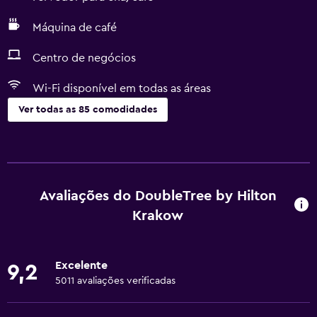
Máquina de café
Centro de negócios
Wi-Fi disponível em todas as áreas
Ver todas as 85 comodidades
Serviços e comodidades
Caixa multibanco
Centro de negócios
Avaliações do DoubleTree by Hilton
Serviço de concierge
Krakow
Cofre
Banho turco
Excelente
9,2
Instalações para reuniões/banquetes
5011 avaliações verificadas
Serviço de quarto