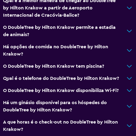
Qual é a melhor maneira de chegar ao DoubleTree
Cafetaria
by Hilton Krakow a partir de Aeroporto
Restaurante
Internacional de Cracóvia-Balice?
Bar/Lounge
O DoubleTree by Hilton Krakow permite a estadia
Pequeno-almoço no quarto
de animais?
As refeições podem ser entregues no quarto
Há opções de comida no DoubleTree by Hilton
Krakow?
Piscina e spa
O DoubleTree by Hilton Krakow tem piscina?
Massagem
Spa
Qual é o telefone do DoubleTree by Hilton Krakow?
Hidromassagem
O DoubleTree by Hilton Krakow disponibiliza Wi-Fi?
Piscina interior
Há um ginásio disponível para os hóspedes do
Sauna
DoubleTree by Hilton Krakow?
Banho turco
A que horas é o check-out no DoubleTree by Hilton
Krakow?
Cozinha