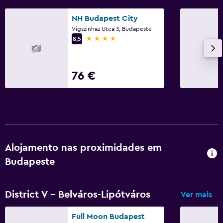
NH Budapest City
Vigszinhaz Utca 3, Budapeste
4 estrelas
8,5
76 €
Alojamento nas proximidades em
Budapeste
District V - Belváros-Lipótváros
Ver mais
Full Moon Budapest