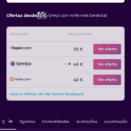
Ofertas desde
32 €
/
preço por noite mais barato(a)
Fornecedor
Total por noite
32 €
Ver oferta
43 €
Ver oferta
43 €
Ver oferta
mais 6 ofertas do Mp Hostel Budapest
crição
Quartos
Comodidades
Avaliações
Localização