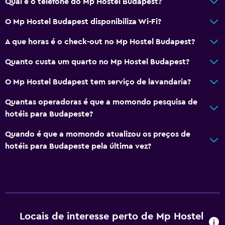
Qual é o telefone do Mp Hostel Budapest?
Serviços e comodidades
Cofre
O Mp Hostel Budapest disponibiliza Wi-Fi?
Visitas guiadas
A que horas é o check-out no Mp Hostel Budapest?
Receção 24 horas
Quanto custa um quarto no Mp Hostel Budapest?
Acesso com chave
O Mp Hostel Budapest tem serviço de lavandaria?
Estacionamento e transportes
Quantas operadoras é que a momondo pesquisa de
Shuttle aeroporto (taxa)
hotéis para Budapeste?
Serviço de transporte (custo adicional)
Quando é que a momondo atualizou os preços de
hotéis para Budapeste pela última vez?
Área de trabalho
Fax/fotocopiadora
Secretária
Locais de interesse perto de Mp Hostel
Restaurantes