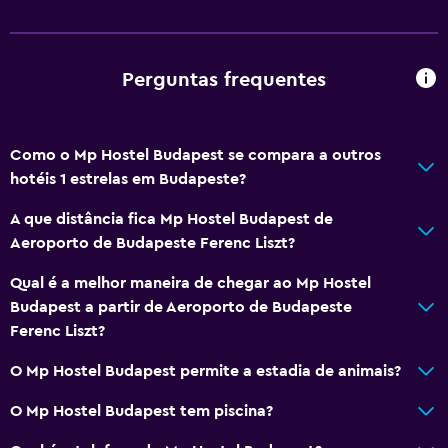
WC privativo
Saúde e segurança
Perguntas frequentes
CCTV fora da propriedade
Limpeza diária
Cofre
Como o Mp Hostel Budapest se compara a outros
hotéis 1 estrelas em Budapeste?
Kit de primeiros socorros
CCTV nas zonas comuns
A que distância fica Mp Hostel Budapest de
Aeroporto de Budapeste Ferenc Liszt?
Geral
Qual é a melhor maneira de chegar ao Mp Hostel
Cacifos
Budapest a partir de Aeroporto de Budapeste
Ferenc Liszt?
Piso em carpete
Cortina de privacidade
O Mp Hostel Budapest permite a estadia de animais?
Armazém disponível
O Mp Hostel Budapest tem piscina?