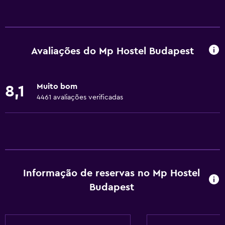
Serviços básicos
Wi-Fi gratuito
Wi-Fi disponível em todas as áreas
Avaliações do Mp Hostel Budapest
Internet
Sabonete
Muito bom
8,1
Roupa de cama
4461 avaliações verificadas
Toalhas
Extintor
Detetores de fumo
Atoalhados (taxa extra)
Informação de reservas no Mp Hostel
Aquecimento
Budapest
Caixotes do lixo
Acessibilidade e conveniência