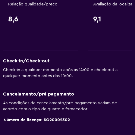
Relação qualidade/preço
Avaliação da localiza
Quarto para não fumadores
Animais permitidos consoante solicitado. Pode ter custos
8,6
9,1
adicionais.
Elevador
Acessível por elevador
Pisos superiores acessíveis por elevador
Área para fumadores
Check-in/Check-out
Entrada privada
Check-in a qualquer momento após as 14:00 e check-out a
qualquer momento antes das 10:00.
Casa de banho
Cancelamento/pré-pagamento
Vaso sanitário
As condições de cancelamento/pré-pagamento variam de
Papel higiénico
acordo com o tipo de quarto e fornecedor.
WC partilhado
Número da licença: KO20002302
Chuveiro