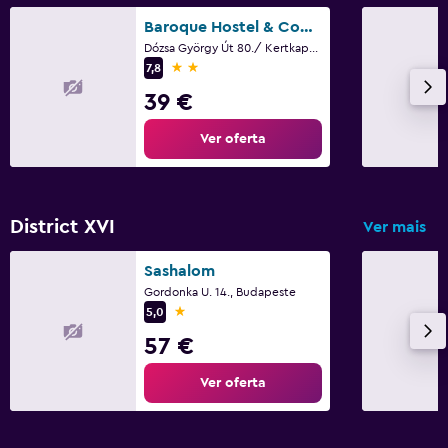
Baroque Hostel & Coworking
Dózsa György Út 80./ Kertkapu Bejárat, Budapeste
2 estrelas
7,8
39 €
Ver oferta
District XVI
Ver mais
Sashalom
Gordonka U. 14., Budapeste
1 estrela
5,0
57 €
Ver oferta