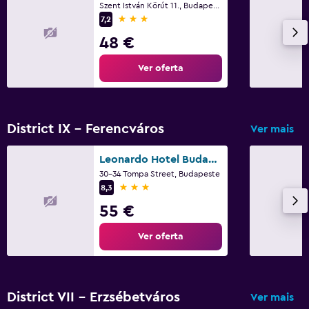
Szent István Körút 11., Budapeste
3 estrelas
7,2
48 €
Ver oferta
District IX - Ferencváros
Ver mais
Leonardo Hotel Budapest
30-34 Tompa Street, Budapeste
3 estrelas
8,3
55 €
Ver oferta
District VII - Erzsébetváros
Ver mais