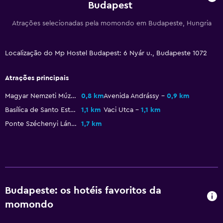
Budapest
Bar/Lounge
Atrações selecionadas pela momondo em Budapeste, Hungria
Cozinha partilhada
Atividades
Localização do Mp Hostel Budapest: 6 Nyár u., Budapeste 1072
Aluguer de bicicletas
Atrações principais
Animação noturna
Magyar Nemzeti Múzeum
0,8 km
Avenida Andrássy
0,9 km
Basílica de Santo Estêvão
1,1 km
Vaci Utca
1,1 km
Ar livre
Ponte Széchenyi Lánchíd
1,7 km
Terraço/pátio
Lavandaria
Serviço de lavandaria
Budapeste: os hotéis favoritos da
Quarto
momondo
Tomada junto à cama