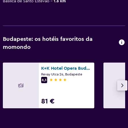
Basílica de Santo Estêvão
1.6 km
Budapeste: os hotéis favoritos da
momondo
K+K Hotel Opera Budapest
Revay Utca 24, Budapeste
4 estrelas
8,3
81 €