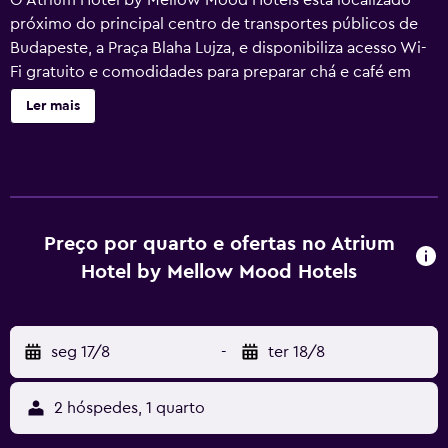
O Atrium Hotel by Mellow Mood Hotels está localizado
próximo do principal centro de transportes públicos de
Budapeste, a Praça Blaha Lujza, e disponibiliza acesso Wi-
Fi gratuito e comodidades para preparar chá e café em
todos os quartos. Todas as atracções históricas e áreas de
Ler mais
comércio principais são facilmente acessíveis a pé ou em
transportes públicos (estação de metro M2 nas
proximidades). Os hóspedes poderão desfrutar de um rico
buffet de pequeno-almoço no átrio com telhado
envidraçado do hotel. O Atrium Hotel by Mellow Mood
Hotels é totalmente para não fumadores e os quartos
Preço por quarto e ofertas no Atrium
estão equipados com ar condicionado regulável e janelas
Hotel by Mellow Mood Hotels
insonorizadas para garantir uma estadia relaxante no
agitado centro da cidade.
seg 17/8
-
ter 18/8
2 hóspedes, 1 quarto