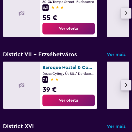
30-34 Tompa Street, Budapeste
3 estrelas
8,3
55 €
Ver oferta
District VII - Erzsébetváros
Ver mais
Baroque Hostel & Coworking
Dózsa György Út 80./ Kertkapu Bejárat, Budapeste
2 estrelas
7,8
39 €
Ver oferta
District XVI
Ver mais