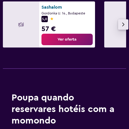
Sashalom
Gordonka U. 14., Budapeste
1 estrela
5,0
57 €
Ver oferta
Poupa quando
reservares hotéis com a
momondo