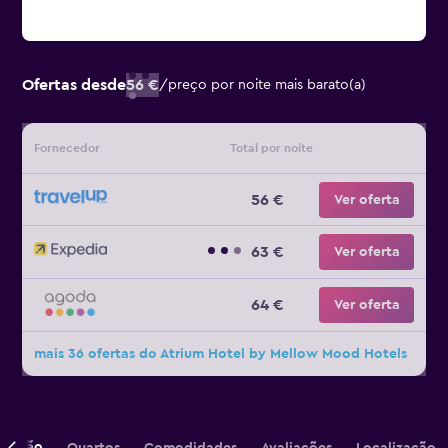
Ofertas desde
56 €
/
preço por noite mais barato(a)
Fornecedor
Total por noite
56 €
Ver oferta
63 €
Ver oferta
64 €
Ver oferta
mais 36 ofertas do Atrium Hotel by Mellow Mood Hotels
crição
Quartos
Comodidades
Avaliações
Localização