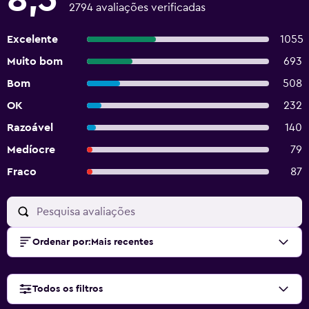
2794 avaliações verificadas
Excelente
1055
Muito bom
693
Bom
508
OK
232
Razoável
140
Medíocre
79
Fraco
87
Ordenar por
:
Mais recentes
Todos os filtros