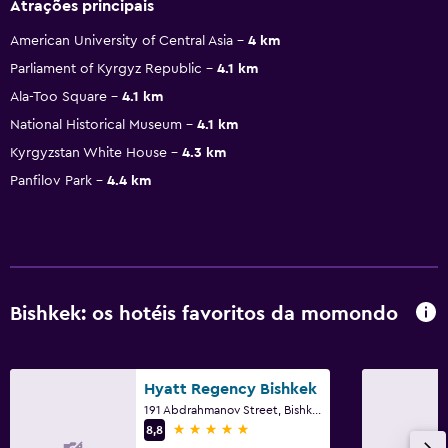
Atrações principais
American University of Central Asia
4 km
Parliament of Kyrgyz Republic
4.1 km
Ala-Too Square
4.1 km
National Historical Museum
4.1 km
Kyrgyzstan White House
4.3 km
Panfilov Park
4.4 km
Bishkek: os hotéis favoritos da momondo
Hyatt Regency Bishkek
191 Abdrahmanov Street, Bishkek
5 estrelas
8,8