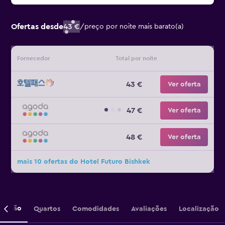
Ofertas desde
43 €
/
preço por noite mais barato(a)
Fornecedor
Total por noite
43 €
Ver oferta
47 €
Ver oferta
48 €
Ver oferta
mais 10 ofertas do Hotel Futuro Bishkek
crição
Quartos
Comodidades
Avaliações
Localização