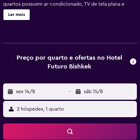
quartos possuem ar-condicionado, TV de tela plana e
filmes gratuitos sob demanda. Cada um possui banheiro
Ler mais
privativo com produtos de higiene pessoal gratuitos e
secador de cabelo. Um buffet de café da manhã é servido
todas as manhãs. A cafeteria do hotel oferece café, chá e
lanches gratuitos 24 horas por dia, 7 dias por semana.
Serve pratos da culinária local, bem como especialidades
europeias. Outras comodidades incluem recepção 24
Preço por quarto e ofertas no Hotel
horas, terraço de verão, biblioteca e aluguel gratuito de
Futuro Bishkek
bicicletas. O centro da cidade de Bishkek fica a 7 minutos
de carro do Hotel Futuro. A Praça Ala-Too fica a 4 km de
distância. A estação ferroviária de Bishkek fica a 5 km do
sex 14/8
-
sáb 15/8
hotel e o Aeroporto Internacional de Manas está a 24 km
de distância.
2 hóspedes, 1 quarto