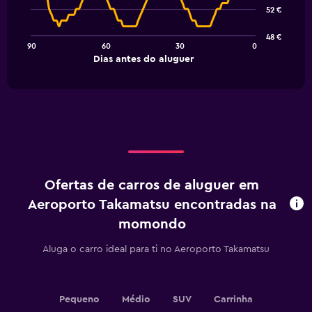
91
52 €
data
points.
48 €
90
60
30
0
The
End
Dias antes do aluguer
chart
of
interactive
has
chart
1
X
axis
displaying
Dias
antes
do
Ofertas de carros de aluguer em
aluguer.
Range:
Aeroporto Takamatsu encontradas na
91
momondo
categories.
The
Aluga o carro ideal para ti no Aeroporto Takamatsu
chart
has
1
Y
Pequeno
Médio
SUV
Carrinha
axis