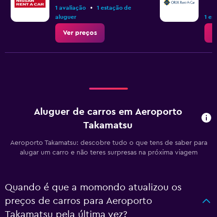
•
1 avaliação
1 estação de
aluguer
1 es
Ver preços
V
Aluguer de carros em Aeroporto
Takamatsu
Aeroporto Takamatsu: descobre tudo o que tens de saber para
alugar um carro e não teres surpresas na próxima viagem
Quando é que a momondo atualizou os
preços de carros para Aeroporto
Takamatsu pela última vez?