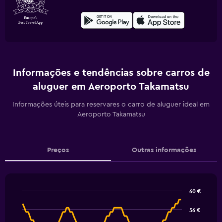
Informações e tendências sobre carros de
aluguer em Aeroporto Takamatsu
Informações úteis para reservares o carro de aluguer ideal em
Aeroporto Takamatsu
Preços
Outras informações
60 €
Line
Chart
graphic.
chart
56 €
with