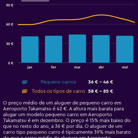
displaying
90 €
values.
Combination
Chart
Range:
graphic.
chart
48
with
60 €
to
2
data
60.
series.
30 €
The
chart
has
0 €
1
End
jan
fev
mar
abr
mai
of
X
interactive
axis
chart
Pequeno carros
36 € - 46 €
displaying
categories.
Todos os tipos de carro
58 € - 85 €
Range:
14
O preço médio de um aluguer de pequeno carro em
categories.
Aeroporto Takamatsu é 42 €. A altura mais barata para
The
alugar um modelo pequeno carro em Aeroporto
chart
Takamatsu é em dezembro. O preço é 15% mais baixo do
has
que no resto do ano, a 36 € por dia. O aluguer de um
1
carro tipo pequeno carro é tipicamente 39% mais barato
Y