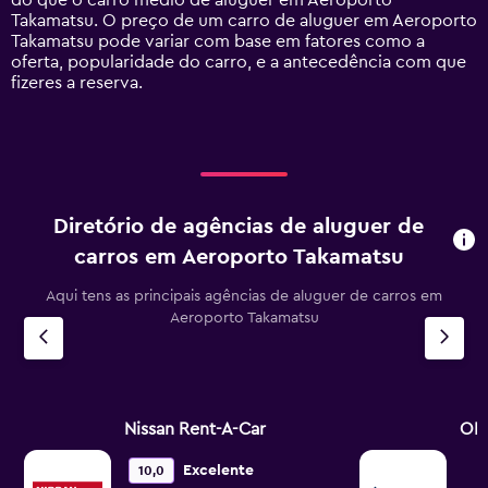
do que o carro médio de aluguer em Aeroporto
axis
Takamatsu. O preço de um carro de aluguer em Aeroporto
displaying
Takamatsu pode variar com base em fatores como a
values.
oferta, popularidade do carro, e a antecedência com que
Range:
fizeres a reserva.
0
to
90.
Diretório de agências de aluguer de
carros em Aeroporto Takamatsu
Aqui tens as principais agências de aluguer de carros em
Aeroporto Takamatsu
Nissan Rent-A-Car
ORI
Excelente
10,0