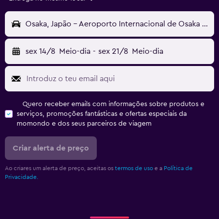
Osaka, Japão - Aeroporto Internacional de Osaka Kansai (KIX)
sex 14/8
Meio-dia
-
sex 21/8
Meio-dia
Quero receber emails com informações sobre produtos e
serviços, promoções fantásticas e ofertas especiais da
momondo e dos seus parceiros de viagem
Criar alerta de preço
Ao criares um alerta de preço, aceitas os
termos de uso
e a
Política de
Privacidade.