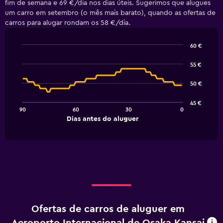
fim de semana e 69 €/dia nos dias úteis. Sugerimos que alugues
um carro em setembro (o mês mais barato), quando as ofertas de
carros para alugar rondam os 58 €/dia.
60 €
Line
Chart
graphic.
chart
55 €
with
91
50 €
data
points.
45 €
90
60
30
0
The
End
Dias antes do aluguer
chart
of
interactive
has
chart
1
X
axis
displaying
Dias
antes
do
Ofertas de carros de aluguer em
aluguer.
Range: