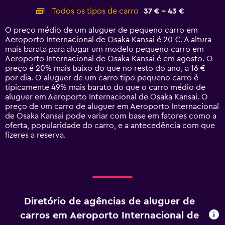
categories.
Todos os tipos de carro
37 € - 43 €
Range:
14
O preço médio de um aluguer de pequeno carro em
categories.
Aeroporto Internacional de Osaka Kansai é 20 €. A altura
The
mais barata para alugar um modelo pequeno carro em
chart
Aeroporto Internacional de Osaka Kansai é em agosto. O
has
preço é 20% mais baixo do que no resto do ano, a 16 €
1
por dia. O aluguer de um carro tipo pequeno carro é
Y
tipicamente 49% mais barato do que o carro médio de
axis
aluguer em Aeroporto Internacional de Osaka Kansai. O
displaying
preço de um carro de aluguer em Aeroporto Internacional
values.
de Osaka Kansai pode variar com base em fatores como a
Range:
oferta, popularidade do carro, e a antecedência com que
0
fizeres a reserva.
to
60.
Diretório de agências de aluguer de
carros em Aeroporto Internacional de