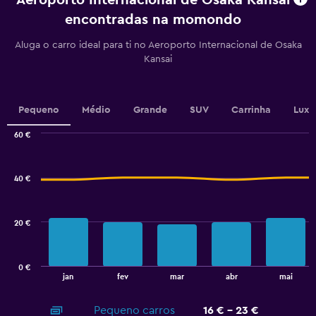
Aeroporto Internacional de Osaka Kansai
91
encontradas na momondo
categories.
The
Aluga o carro ideal para ti no Aeroporto Internacional de Osaka
chart
Kansai
has
1
Y
axis
Pequeno
Médio
Grande
SUV
Carrinha
Luxo
displaying
values.
60 €
Range:
Combination
Chart
45
graphic.
chart
to
with
40 €
60.
2
data
series.
20 €
The
chart
has
0 €
1
End
jan
fev
mar
abr
mai
of
X
interactive
axis
chart
Pequeno carros
16 € - 23 €
displaying