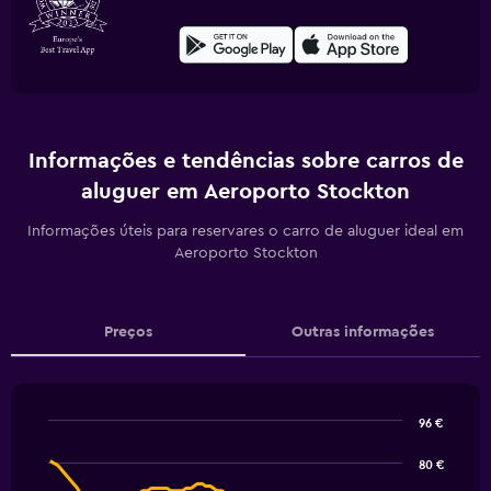
Informações e tendências sobre carros de
aluguer em Aeroporto Stockton
Informações úteis para reservares o carro de aluguer ideal em
Aeroporto Stockton
Preços
Outras informações
96 €
Line
Chart
graphic.
chart
80 €
with