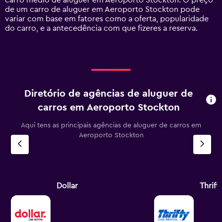
carro médio de aluguer em Aeroporto Stockton. O preço
axis
de um carro de aluguer em Aeroporto Stockton pode
displaying
variar com base em fatores como a oferta, popularidade
values.
do carro, e a antecedência com que fizeres a reserva.
Range:
0
to
120.
Diretório de agências de aluguer de
carros em Aeroporto Stockton
Aqui tens as principais agências de aluguer de carros em
Aeroporto Stockton
Dollar
Thrift