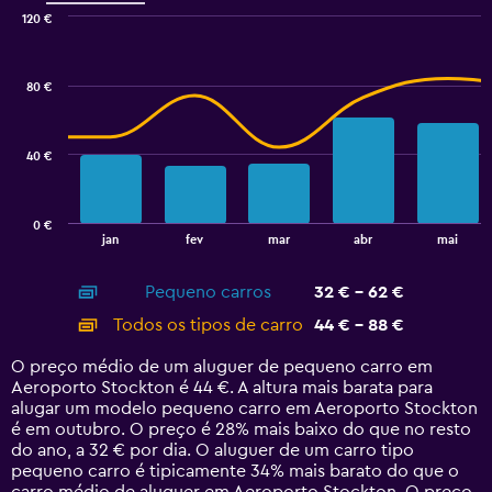
displaying
120 €
values.
Combination
Chart
Range:
graphic.
chart
48
with
80 €
to
2
data
96.
series.
40 €
The
chart
has
0 €
1
End
jan
fev
mar
abr
mai
of
X
interactive
axis
chart
Pequeno carros
32 € - 62 €
displaying
categories.
Todos os tipos de carro
44 € - 88 €
Range:
14
O preço médio de um aluguer de pequeno carro em
categories.
Aeroporto Stockton é 44 €. A altura mais barata para
The
alugar um modelo pequeno carro em Aeroporto Stockton
chart
é em outubro. O preço é 28% mais baixo do que no resto
has
do ano, a 32 € por dia. O aluguer de um carro tipo
1
pequeno carro é tipicamente 34% mais barato do que o
Y