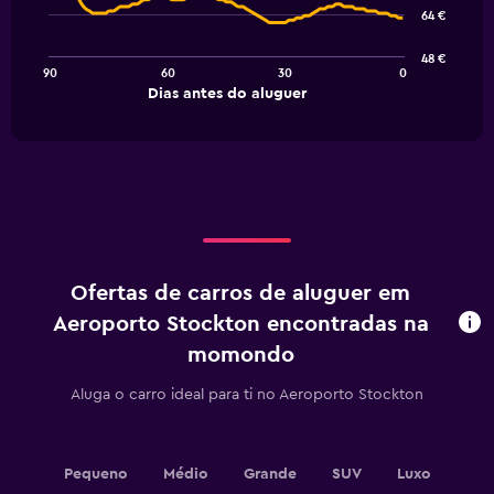
91
64 €
data
points.
48 €
90
60
30
0
The
End
Dias antes do aluguer
chart
of
interactive
has
chart
1
X
axis
displaying
Dias
antes
do
Ofertas de carros de aluguer em
aluguer.
Range:
Aeroporto Stockton encontradas na
91
momondo
categories.
The
Aluga o carro ideal para ti no Aeroporto Stockton
chart
has
1
Y
Pequeno
Médio
Grande
SUV
Luxo
axis