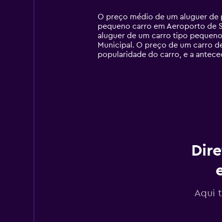
Range:
14
O preço médio de um aluguer de p
categories.
pequeno carro em Aeroporto de San
The
aluguer de um carro tipo pequeno
chart
Municipal. O preço de um carro d
has
popularidade do carro, e a antece
1
Y
axis
displaying
values.
Range:
0
to
90.
Dire
Aqui 