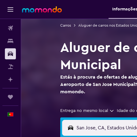
Informaçõe
Carros
Aluguer de carros nos Estados Uni
Voos
Alojamentos
Aluguer de 
Carros
Municipal
Pacotes
Estás à procura de ofertas de alu
Faz planos com IA
Aeroporto de San Jose Municipal?
momondo.
Trips
Entrega no mesmo local
Idade do 
Português