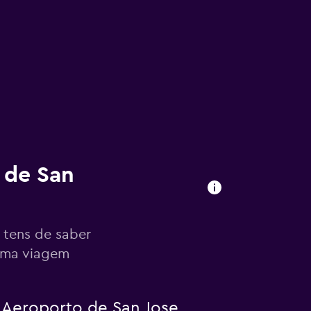
 de San
 tens de saber
xima viagem
 Aeroporto de San Jose