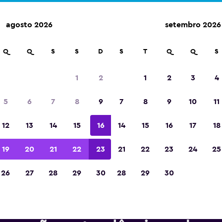
agosto 2026
setembro 2026
m mais de 70.000 locais com a momondo.
Q
Q
S
S
D
S
T
Q
Q
S
1
2
1
2
3
4
Eleita a melhor aplicação de viagens da Eur
5
6
7
8
9
7
8
9
10
11
de 2023
12
13
14
15
16
14
15
16
17
18
19
20
21
22
23
21
22
23
24
25
26
27
28
29
30
28
29
30