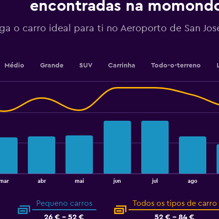
encontradas na momond
axis
displaying
values.
ga o carro ideal para ti no Aeroporto de San Jos
Range:
32
to
44.
Médio
Grande
SUV
Carrinha
Todo-o-terreno
mar
abr
mai
jun
jul
ago
Pequeno carros
Todos os tipos de carro
26 € - 52 €
52 € - 84 €