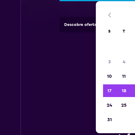
Descobre ofertas de rent-a-cars e
S
T
3
4
10
11
17
18
24
25
31