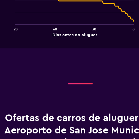
chart
with
91
data
points.
90
60
30
0
The
End
Dias antes do aluguer
chart
of
interactive
has
chart
1
X
axis
displaying
Dias
antes
do
aluguer.
Range:
91
categories.
The
Ofertas de carros de alugue
chart
has
Aeroporto de San Jose Munic
1
Y