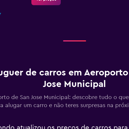
r
Ver preços
r
uguer de carros em Aeroporto
Jose Municipal
Ver preços
rto de San Jose Municipal: descobre tudo o que
r
a alugar um carro e não teres surpresas na pró
do atualizou os preços de carros para