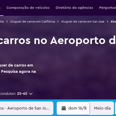
s
Comparação de veículos
Diretório de agências
Perguntas
dos
Aluguer de carros em Califórnia
Aluguer de carros em San Jose
Alu
carros no Aeroporto d
guer de carros em
 Pesquisa agora na
condutor:
25-65
dom 16/8
Meio-dia