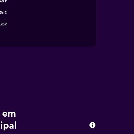
40 €
36 €
32 €
r em
ipal