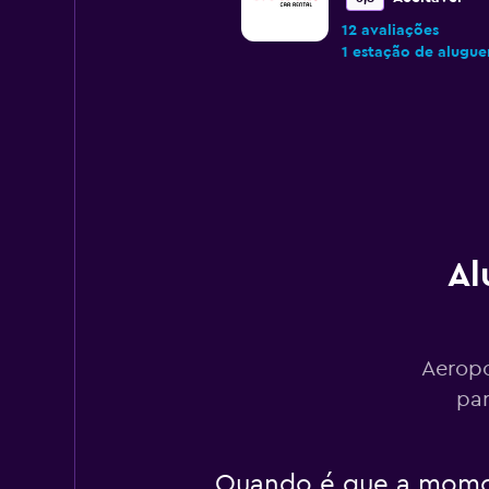
12 avaliações
1 estação de alugue
Europcar
1 estação de alugue
Al
Avis
Aceitável
6,2
3 avaliações
Aeropo
1 estação de alugue
par
Budget
Quando é que a momon