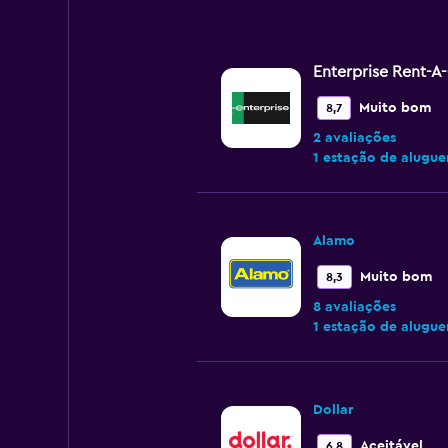
Enterprise Rent-A
Muito bom
8,7
2 avaliações
1 estação de alugue
Alamo
Muito bom
8,3
8 avaliações
1 estação de alugue
Dollar
Aceitável
6,8