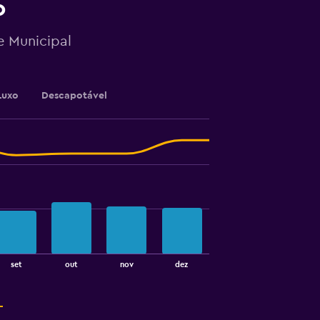
o
e Municipal
Luxo
Descapotável
set
out
nov
dez