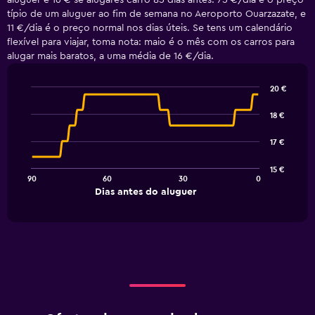
aluguer é 16 € se alugares carro 85 dias antes. 75 €/dia é o preço
típio de um aluguer ao fim de semana no Aeroporto Ouarzazate, e
11 €/dia é o preço normal nos dias úteis. Se tens um calendário
flexível para viajar, toma nota: maio é o mês com os carros para
alugar mais baratos, a uma média de 16 €/dia.
20 €
Line
Chart
graphic.
chart
18 €
with
91
17 €
data
points.
15 €
90
60
30
0
The
End
Dias antes do aluguer
chart
of
interactive
has
chart
1
X
axis
displaying
Dias
antes
do