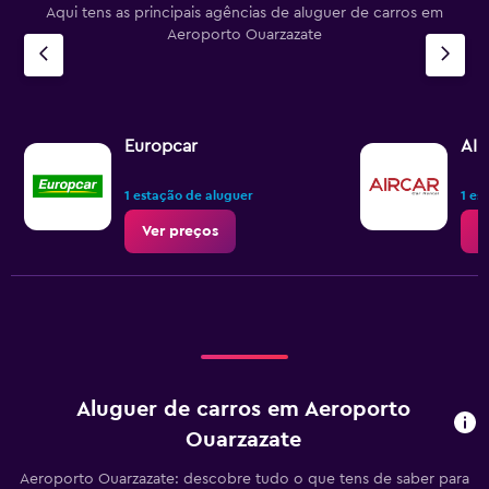
Aqui tens as principais agências de aluguer de carros em
Aeroporto Ouarzazate
Europcar
AI
1 estação de aluguer
1 es
Ver preços
V
Aluguer de carros em Aeroporto
Ouarzazate
Aeroporto Ouarzazate: descobre tudo o que tens de saber para