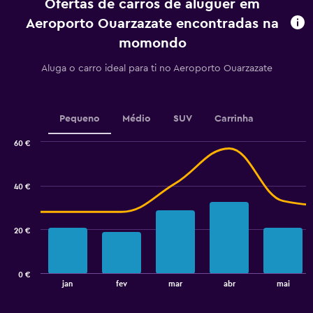
Ofertas de carros de aluguer em
aluguer.
Range:
Aeroporto Ouarzazate encontradas na
91
momondo
categories.
The
Aluga o carro ideal para ti no Aeroporto Ouarzazate
chart
has
1
Y
Pequeno
Médio
SUV
Carrinha
axis
displaying
60 €
values.
Combination
Chart
Range:
graphic.
chart
15
with
40 €
to
2
data
19.5.
series.
20 €
The
chart
has
0 €
1
End
jan
fev
mar
abr
mai
of
X
interactive
axis
chart