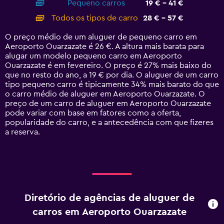
Pequeno carros
19 € - 41 €
displaying
categories.
Todos os tipos de carro
28 € - 57 €
Range:
14
O preço médio de um aluguer de pequeno carro em
categories.
Aeroporto Ouarzazate é 26 €. A altura mais barata para
The
alugar um modelo pequeno carro em Aeroporto
chart
Ouarzazate é em fevereiro. O preço é 27% mais baixo do
has
que no resto do ano, a 19 € por dia. O aluguer de um carro
1
tipo pequeno carro é tipicamente 34% mais barato do que
Y
o carro médio de aluguer em Aeroporto Ouarzazate. O
axis
preço de um carro de aluguer em Aeroporto Ouarzazate
displaying
pode variar com base em fatores como a oferta,
values.
popularidade do carro, e a antecedência com que fizeres
Range:
a reserva.
0
to
60.
Diretório de agências de aluguer de
carros em Aeroporto Ouarzazate