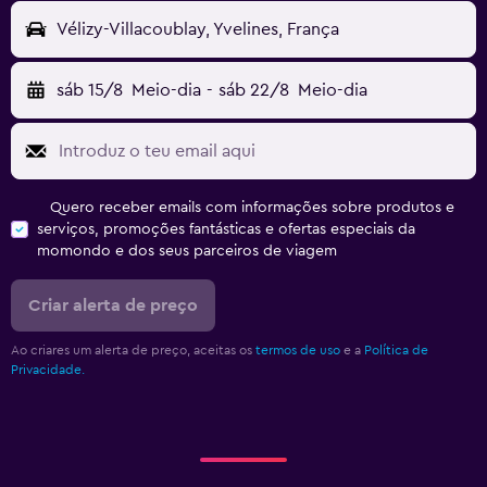
Vélizy-Villacoublay, Yvelines, França
sáb 15/8
Meio-dia
-
sáb 22/8
Meio-dia
Quero receber emails com informações sobre produtos e
serviços, promoções fantásticas e ofertas especiais da
momondo e dos seus parceiros de viagem
Criar alerta de preço
Ao criares um alerta de preço, aceitas os
termos de uso
e a
Política de
Privacidade.