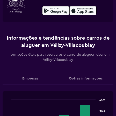
Informações e tendências sobre carros de
aluguer em Vélizy-Villacoublay
Informações úteis para reservares o carro de aluguer ideal em
Vélizy-Villacoublay
Empresas
Outras informações
45 €
Bar
Chart
graphic.
chart
30 €
with