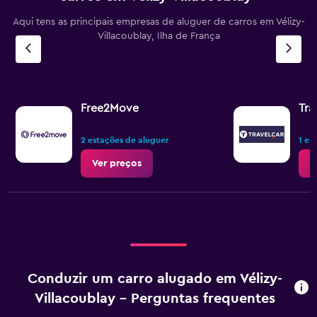
Aqui tens as principais empresas de aluguer de carros em Vélizy-
Villacoublay, Ilha de França
Free2Move
Tra
2 estações de aluguer
1 es
Ver preços
V
Conduzir um carro alugado em Vélizy-
Villacoublay - Perguntas frequentes