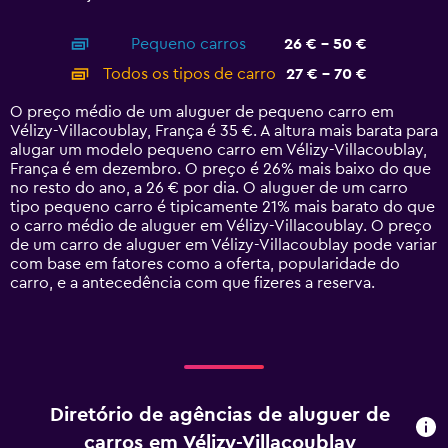
of
X
interactive
axis
chart
Pequeno carros
26 € - 50 €
displaying
categories.
Todos os tipos de carro
27 € - 70 €
Range:
14
O preço médio de um aluguer de pequeno carro em
categories.
Vélizy-Villacoublay, França é 35 €. A altura mais barata para
The
alugar um modelo pequeno carro em Vélizy-Villacoublay,
chart
França é em dezembro. O preço é 26% mais baixo do que
has
no resto do ano, a 26 € por dia. O aluguer de um carro
1
tipo pequeno carro é tipicamente 21% mais barato do que
Y
o carro médio de aluguer em Vélizy-Villacoublay. O preço
axis
de um carro de aluguer em Vélizy-Villacoublay pode variar
displaying
com base em fatores como a oferta, popularidade do
values.
carro, e a antecedência com que fizeres a reserva.
Range:
0
to
75.
Diretório de agências de aluguer de
carros em Vélizy-Villacoublay