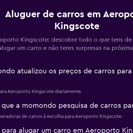
Ver preços
er
Aluguer de carros em Aerop
Kingscote
oporto Kingscote: descobre tudo o que tens de
Ver preços
alugar um carro e não teres surpresas na próxim
er
do atualizou os preços de carros para
para Aeroporto Kingscote diariamente.
 que a momondo pesquisa de carros par
peradoras de carros à escolha para Aeroporto Kingscote.
 para alugar um carro em Aeroporto Ki