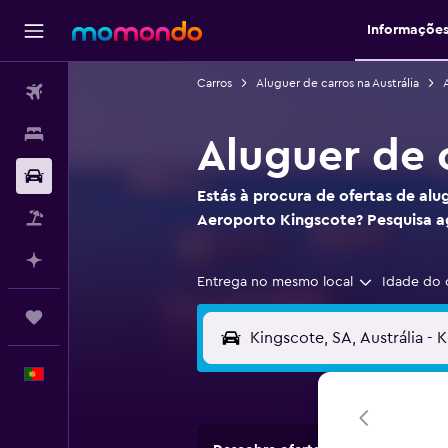
Informaçõe
Carros
Aluguer de carros na Austrália
Voos
Alojamentos
Aluguer de 
Carros
Estás à procura de ofertas de alu
Pacotes
Aeroporto Kingscote? Pesquisa 
Faz planos com IA
Entrega no mesmo local
Idade do 
Trips
Português