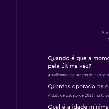
1 avaliação
2 estações de alugu
Sunnycars
Aer
2 estações de alugu
Quando é que a momon
pela última vez?
Atualizamos os preços de carros 
Quantas operadoras é
À data de agosto de 2026, há 15 o
Qual é a idade mínima