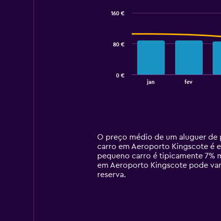
with
160 €
2
data
series.
80 €
The
chart
has
0 €
1
End
jan
fev
of
X
interactive
axis
chart
displaying
categories.
Range:
14
O preço médio de um aluguer de p
categories.
carro em Aeroporto Kingscote é em
The
pequeno carro é tipicamente 7% m
chart
em Aeroporto Kingscote pode vari
has
reserva.
1
Y
axis
displaying
values.