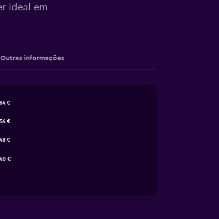
er ideal em
Outras informações
64 €
56 €
48 €
40 €