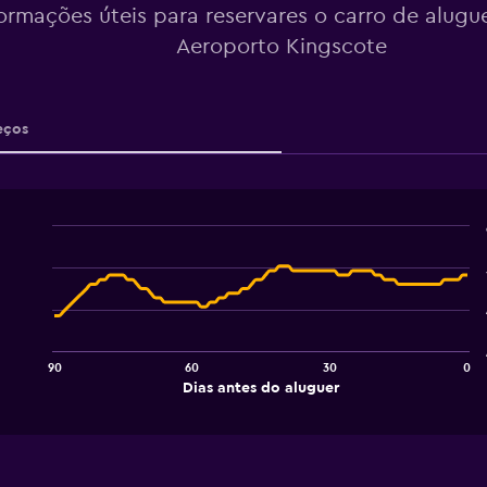
formações úteis para reservares o carro de alugu
Aeroporto Kingscote
eços
Line
Chart
graphic.
chart
with
91
data
points.
90
60
30
0
The
End
Dias antes do aluguer
chart
of
interactive
has
chart
1
X
axis