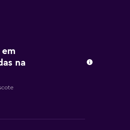
r em
das na
scote