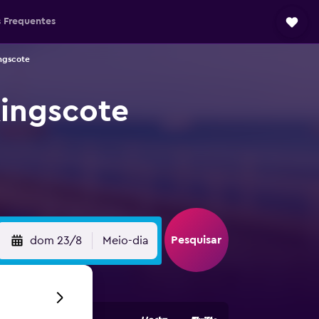
 Frequentes
ngscote
Kingscote
Pesquisar
dom 23/8
Meio-dia