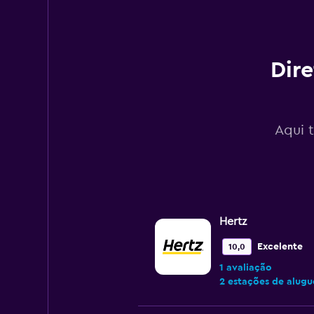
Range:
0
to
240.
Dire
Aqui 
Hertz
Excelente
10,0
1 avaliação
2 estações de alugu