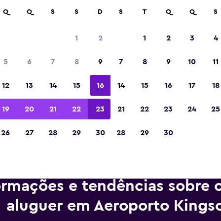
m mais de 70.000 locais com a momondo.
Q
Q
S
S
D
S
T
Q
Q
S
1
2
1
2
3
4
Eleita a melhor aplicação de viagens da Eur
5
6
7
8
9
7
8
9
10
11
de 2023
12
13
14
15
16
14
15
16
17
18
19
20
21
22
23
21
22
23
24
25
26
27
28
29
30
28
29
30
ormações e tendências sobre c
aluguer em Aeroporto Kings