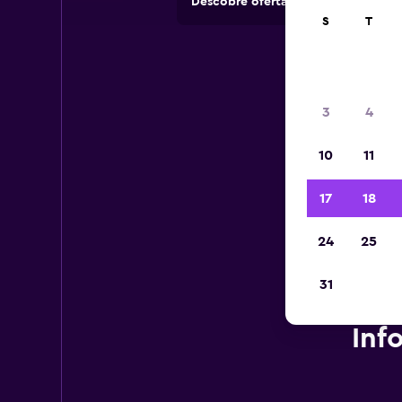
Descobre ofertas de rent-a-cars e
S
T
3
4
10
11
17
18
24
25
31
Inf