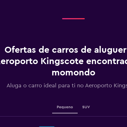
displaying
Dias
antes
do
aluguer.
Range:
91
categories.
The
Ofertas de carros de alugue
chart
has
eroporto Kingscote encontra
1
Y
momondo
axis
displaying
values.
Aluga o carro ideal para ti no Aeroporto King
Range:
40
to
64.
Pequeno
SUV