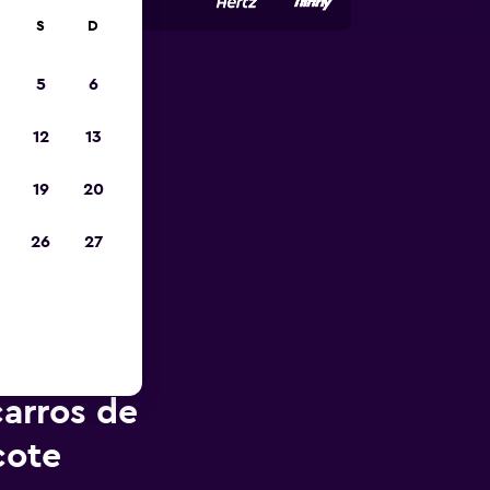
S
D
5
6
opa
12
13
19
20
26
27
arros de
cote