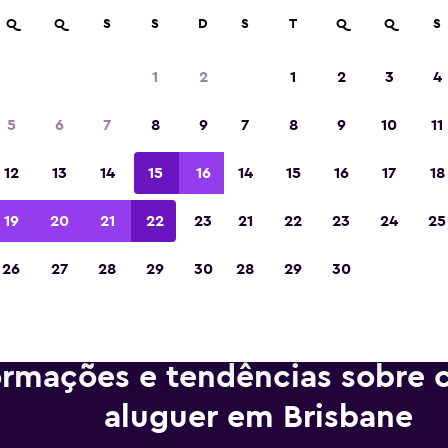
m mais de 70.000 locais com a momondo.
Q
Q
S
S
D
S
T
Q
Q
S
1
2
1
2
3
4
Eleita a melhor aplicação de viagens da Eur
5
6
7
8
9
7
8
9
10
11
de 2023
12
13
14
15
16
14
15
16
17
18
19
20
21
22
23
21
22
23
24
25
26
27
28
29
30
28
29
30
ormações e tendências sobre c
aluguer em Brisbane