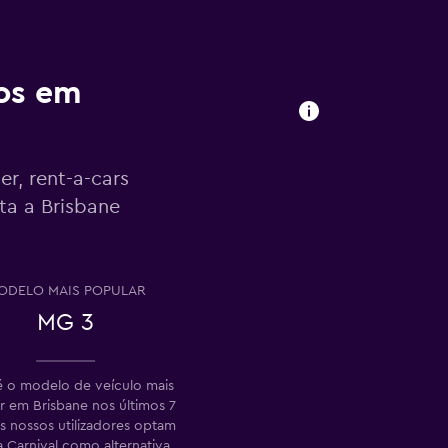
ros em
r, rent-a-cars
ta a Brisbane
ODELO MAIS POPULAR
MG 3
 o modelo de veículo mais
r em Brisbane nos últimos 7
Os nossos utilizadores optam
a Carnival como alternativa.