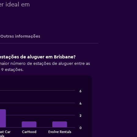
er ideal em
Outras informações
estações de aluguer em Brisbane?
aior número de estações de aluguer entre as
 9 estações.
6
4
2
0
ast Car
CarHood
Evolve Rentals
als