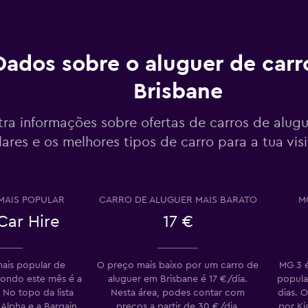
er
Dados sobre o aluguer de car
Ver preços
Brisbane
r
ra informações sobre ofertas de carros de alugue
ares e os melhores tipos de carro para a tua visi
Ver preços
er
MAIS POPULAR
CARRO DE ALUGUER MAIS BARATO
M
Car Hire
17 €
Ver preços
mais popular de
O preço mais baixo por um carro de
MG 3 é
r
ondo este mês é a
aluguer em Brisbane é 17 €/dia.
popula
 No topo da lista
Nesta área, podes contar com
dias. 
Alpha e a Bargain
preços a partir de 30 €/dia.
por Ki