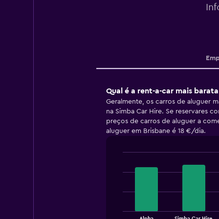
In
Emp
Qual é a rent-a-car mais barat
Geralmente, os carros de aluguer m
na Simba Car Hire. Se reservares c
preços de carros de aluguer a com
aluguer em Brisbane é 18 €/dia.
Bar
Chart
graphic.
chart
with
4
bars.
The
Alpha
Simba Car Hire