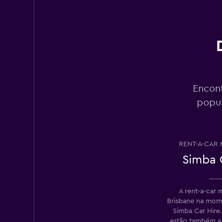
6 estações de alugu
CarHood
1 estação de alugue
Encont
popul
National
2 estações de alugu
RENT-A-CAR 
Simba 
Evolve Rentals
A rent-a-car 
1 estação de alugue
Brisbane na mom
Simba Car Hire.
estão também a 