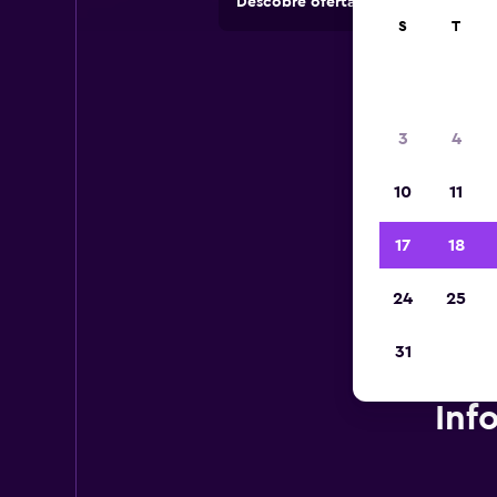
Descobre ofertas de rent-a-cars e
S
T
3
4
10
11
17
18
24
25
31
Inf