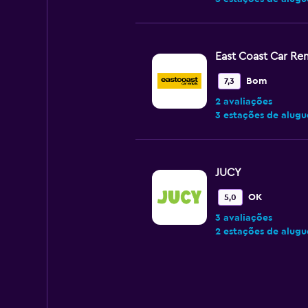
East Coast Car Ren
Bom
7,3
2 avaliações
3 estações de alugu
JUCY
OK
5,0
3 avaliações
2 estações de alugu
Alpha