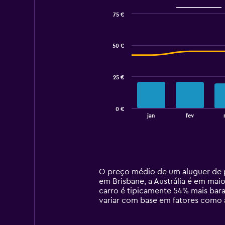
75 €
Combination
Chart
graphic.
chart
with
50 €
2
data
series.
25 €
The
chart
has
0 €
1
End
jan
fev
of
X
interactive
axis
chart
displaying
categories.
Range:
14
O preço médio de um aluguer de pe
categories.
em Brisbane, a Austrália é em mai
The
carro é tipicamente 54% mais bar
chart
variar com base em fatores como a
has
1