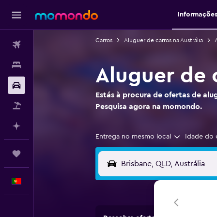
Informaçõe
Carros
Aluguer de carros na Austrália
Voos
Alojamentos
Aluguer de 
Carros
Estás à procura de ofertas de alu
Pacotes
Pesquisa agora na momondo.
Faz planos com IA
Entrega no mesmo local
Idade do 
Trips
Português