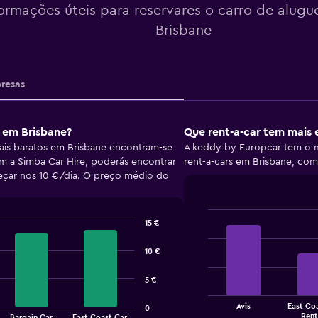
formações úteis para reservares o carro de alugu
Brisbane
resas
a em Brisbane?
Que rent-a-car tem mais 
ais baratos em Brisbane encontram-se
A keddy by Europcar tem o m
om a Simba Car Hire, poderás encontrar
rent-a-cars em Brisbane, com
eçar nos 10 €/dia. O preço médio do
15 €
Bar
Chart
graphic.
chart
with
10 €
4
bars.
5 €
The
Avis
East Co
0
chart
End
Rent
Bargain Car
East Coast Car