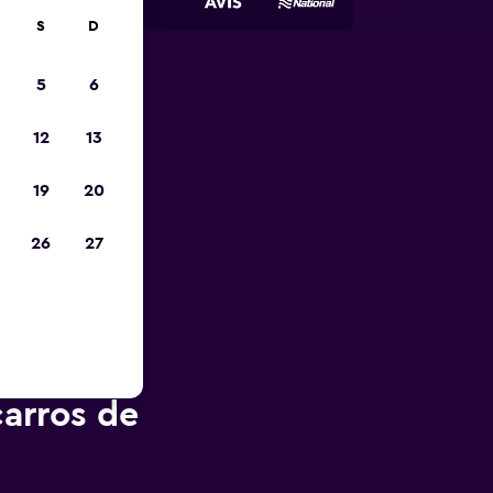
S
D
5
6
opa
12
13
19
20
26
27
arros de