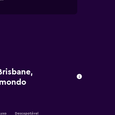
Brisbane,
omondo
Luxo
Descapotável