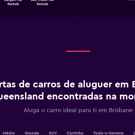
of
has
Rentals
Rentals
interactive
1
chart
X
axis
displaying
categories.
Range:
4
categories.
The
chart
has
1
Y
rtas de carros de aluguer em 
axis
displaying
ueensland encontradas na m
values.
Range:
0
Aluga o carro ideal para ti em Brisbane
to
6.
Médio
Grande
SUV
Carrinha
Todo-o-terreno