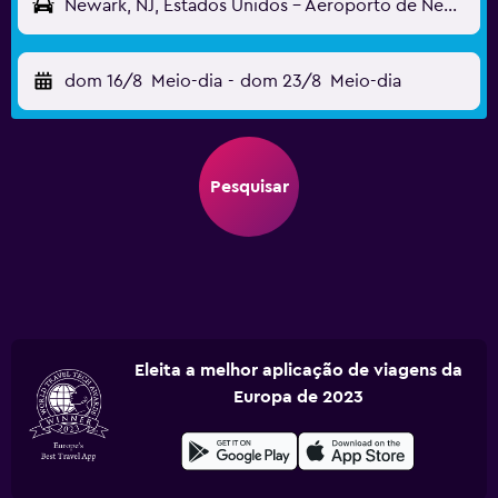
Newark, NJ, Estados Unidos - Aeroporto de Newark (EWR)
dom 16/8
Meio-dia
-
dom 23/8
Meio-dia
Pesquisar
Eleita a melhor aplicação de viagens da
Europa de 2023