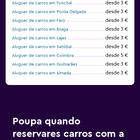
desde 3 €
Aluguer de carros em Funchal
desde 3 €
Aluguer de carros em Ponta Delgada
desde 3 €
Aluguer de carros em Faro
desde 3 €
Aluguer de carros em Braga
desde 3 €
Aluguer de carros em Lajes
desde 3 €
Aluguer de carros em Setúbal
desde 5 €
Aluguer de carros em Coimbra
desde 3 €
Aluguer de carros em Guimarães
desde 3 €
Aluguer de carros em Almada
desde 5 €
Aluguer de carros em Viseu
desde 11 €
Aluguer de carros em Leiria
desde 5 €
Aluguer de carros em Aveiro
desde 3 €
Aluguer de carros em Albufeira
desde 3 €
Aluguer de carros em Cascais
Poupa quando
desde 6 €
Aluguer de carros em Portimão
reservares carros com a
desde 3 €
Aluguer de carros em Vila Nova de Gaia