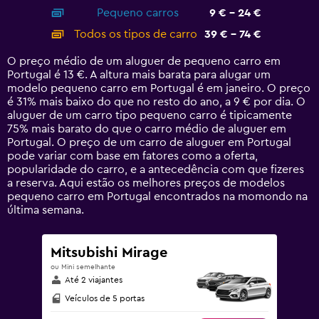
axis
chart
Pequeno carros
9 € - 24 €
displaying
categories.
Todos os tipos de carro
39 € - 74 €
Range:
14
O preço médio de um aluguer de pequeno carro em
categories.
Portugal é 13 €. A altura mais barata para alugar um
The
modelo pequeno carro em Portugal é em janeiro. O preço
chart
é 31% mais baixo do que no resto do ano, a 9 € por dia. O
has
aluguer de um carro tipo pequeno carro é tipicamente
1
75% mais barato do que o carro médio de aluguer em
Y
Portugal. O preço de um carro de aluguer em Portugal
axis
pode variar com base em fatores como a oferta,
displaying
popularidade do carro, e a antecedência com que fizeres
values.
a reserva. Aqui estão os melhores preços de modelos
Range:
pequeno carro em Portugal encontrados na momondo na
0
última semana.
to
90.
Mitsubishi Mirage
ou Mini semelhante
Até 2 viajantes
Veículos de 5 portas