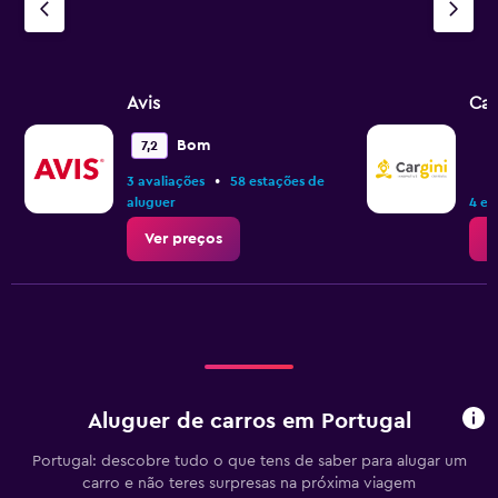
Avis
Car
Bom
7,2
•
3 avaliações
58 estações de
aluguer
4 es
Ver preços
V
Aluguer de carros em Portugal
Portugal: descobre tudo o que tens de saber para alugar um
carro e não teres surpresas na próxima viagem