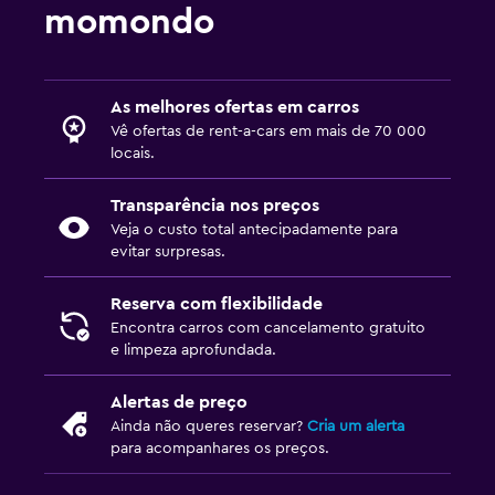
desde 4 €
Aluguer de carros em Ilha do Pico
momondo
desde 5 €
Aluguer de carros em Évora
desde 3 €
Aluguer de carros em Sintra
desde 6 €
Aluguer de carros em Santarém
As melhores ofertas em carros
Vê ofertas de rent-a-cars em mais de 70 000
desde 3 €
Aluguer de carros em Barreiro
locais.
desde 7 €
Aluguer de carros em Vila do Porto
Transparência nos preços
Veja o custo total antecipadamente para
evitar surpresas.
Reserva com flexibilidade
Encontra carros com cancelamento gratuito
e limpeza aprofundada.
Alertas de preço
Ainda não queres reservar?
Cria um alerta
para acompanhares os preços.