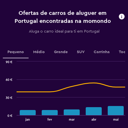
4
categories.
Ofertas de carros de aluguer em
The
chart
Portugal encontradas na momondo
has
1
Aluga o carro ideal para ti em Portugal
Y
axis
displaying
values.
Pequeno
Médio
Grande
SUV
Carrinha
Todo
Range:
0
90 €
Combination
to
Chart
graphic.
chart
75.
with
60 €
2
data
series.
30 €
The
chart
has
0 €
1
End
jan
fev
mar
abr
mai
of
X
interactive