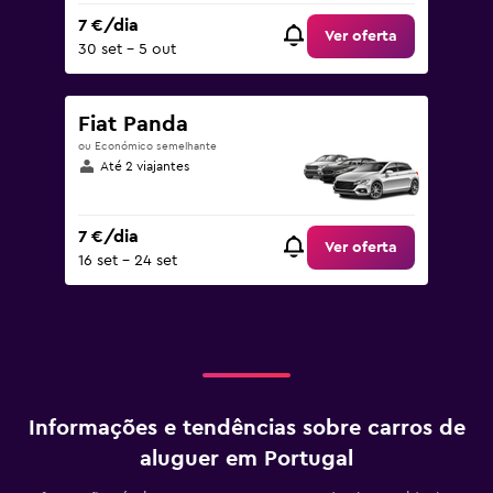
7 €/dia
Ver oferta
30 set – 5 out
Fiat Panda
ou Económico semelhante
Até 2 viajantes
7 €/dia
Ver oferta
16 set – 24 set
Informações e tendências sobre carros de
aluguer em Portugal