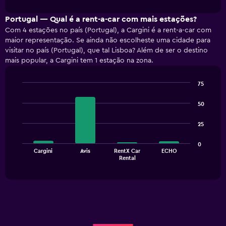
interactive
1
chart
X
Portugal — Qual é a rent-a-car com mais estações?
axis
Com 4 estações no país (Portugal), a Cargini é a rent-a-car com
displaying
maior representação. Se ainda não escolheste uma cidade para
categories.
visitar no país (Portugal), que tal Lisboa? Além de ser o destino
Range:
mais popular, a Cargini tem 1 estação na zona.
5
categories.
The
75
Bar
chart
Chart
graphic.
chart
has
50
with
1
4
Y
25
bars.
axis
displaying
The
0
values.
Cargini
Avis
RentX Car
ECHO
chart
End
Rental
Range:
of
has
interactive
0
1
chart
to
X
7.5.
axis
displaying
categories.
Range: