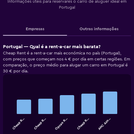
Informações úteis para reservares o carro de aluguer ideal em
Portugal
Empresas
Outras informações
Portugal — Qual é a rent-a-car mais barata?
Cheap Rent é a rent-a-car mais económica no país (Portugal),
com preços que começam nos 4 € por dia em certas regiões. Em
comparação, o preço médio para alugar um carro em Portugal é
30 € por dia.
Bar
Chart
graphic.
chart
with
5
bars.
Cheap R…
Cheap R…
Opcao R…
Cheap R…
ANC Azo…
The
chart
End
of
has