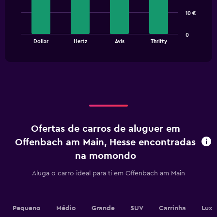
4
bars.
10 €
The
0
chart
End
Dollar
Hertz
Avis
Thrifty
of
has
interactive
1
chart
X
axis
displaying
categories.
Range:
4
categories.
Ofertas de carros de aluguer em
The
chart
Offenbach am Main, Hesse encontradas
has
na momondo
1
Y
Aluga o carro ideal para ti em Offenbach am Main
axis
displaying
values.
Range:
Pequeno
Médio
Grande
SUV
Carrinha
Luxo
0