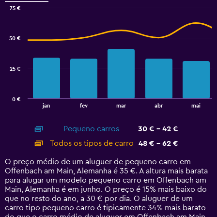
to
75 €
30.
Combination
Chart
graphic.
chart
with
50 €
2
data
series.
25 €
The
chart
has
0 €
1
End
jan
fev
mar
abr
mai
of
X
interactive
axis
chart
Pequeno carros
30 € - 42 €
displaying
categories.
Todos os tipos de carro
48 € - 62 €
Range:
14
O preço médio de um aluguer de pequeno carro em
categories.
Offenbach am Main, Alemanha é 35 €. A altura mais barata
The
para alugar um modelo pequeno carro em Offenbach am
chart
Main, Alemanha é em junho. O preço é 15% mais baixo do
has
que no resto do ano, a 30 € por dia. O aluguer de um
1
carro tipo pequeno carro é tipicamente 34% mais barato
Y