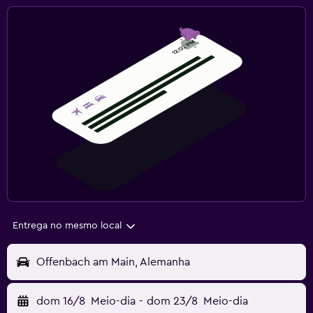
Entrega no mesmo local
Offenbach am Main, Alemanha
dom 16/8
Meio-dia
-
dom 23/8
Meio-dia