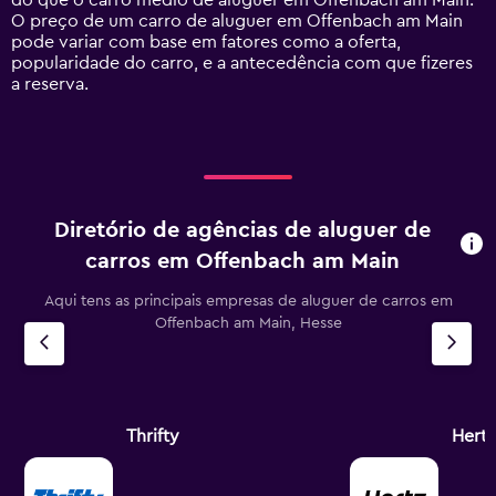
do que o carro médio de aluguer em Offenbach am Main.
axis
O preço de um carro de aluguer em Offenbach am Main
displaying
pode variar com base em fatores como a oferta,
values.
popularidade do carro, e a antecedência com que fizeres
Range:
a reserva.
0
to
75.
Diretório de agências de aluguer de
carros em Offenbach am Main
Aqui tens as principais empresas de aluguer de carros em
Offenbach am Main, Hesse
Thrifty
Hertz