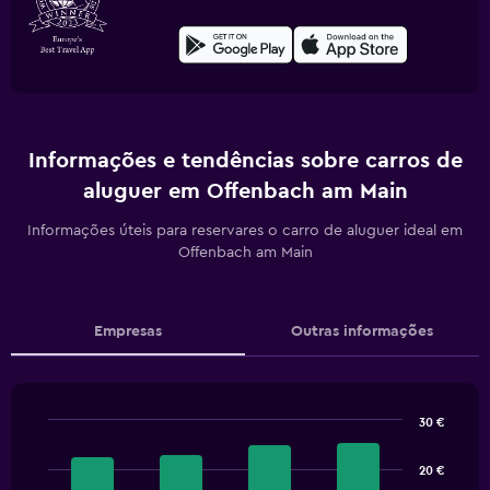
Informações e tendências sobre carros de
aluguer em Offenbach am Main
Informações úteis para reservares o carro de aluguer ideal em
Offenbach am Main
Empresas
Outras informações
30 €
Bar
Chart
graphic.
chart
20 €
with