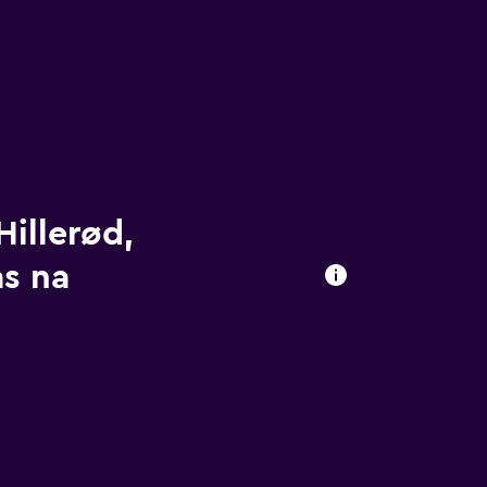
Hillerød,
as na