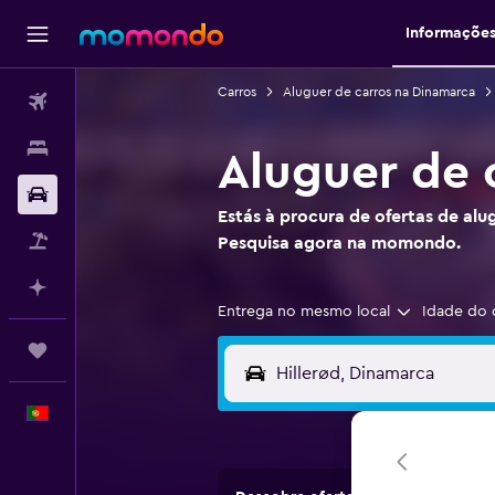
Informaçõe
Carros
Aluguer de carros na Dinamarca
Voos
Alojamentos
Aluguer de 
Carros
Estás à procura de ofertas de alu
Pacotes
Pesquisa agora na momondo.
Faz planos com IA
Entrega no mesmo local
Idade do 
Trips
Português