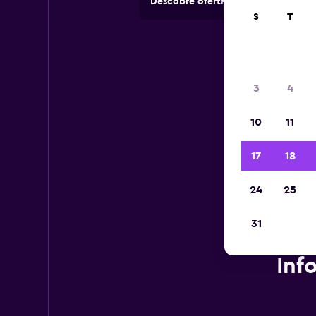
Descobre ofertas de rent-a-cars e
S
T
3
4
10
11
17
18
24
25
31
Inf