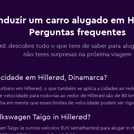
r
duzir um carro alugado em Hi
Perguntas frequentes
Ver preços
r
rød: descobre tudo o que tens de saber para alu
não teres surpresas na próxima viagem
Ver preços
locidade em Hillerød, Dinamarca?
er
urbano em Hillerød, o que também se aplica a cidades ao redo
e velocidade para rodovias ao redor de Hillerød são de 80 
enha em mente que esses limites de velocidade podem ser rig
lkswagen Taigo in Hillerød?
Taigo (e outros veículos SUV semelhantes) para alugar in Hi