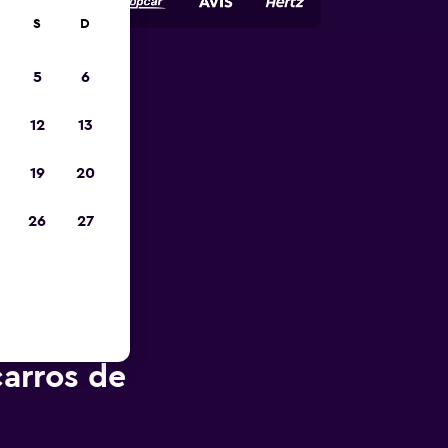
S
D
5
6
opa
12
13
19
20
26
27
arros de