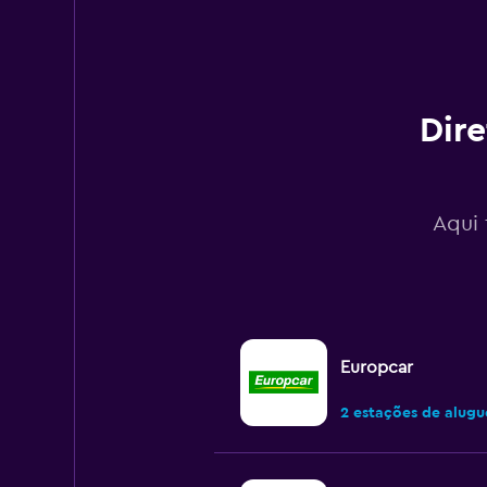
displaying
values.
Range:
0
to
120.
Dire
Aqui 
Europcar
2 estações de alugu