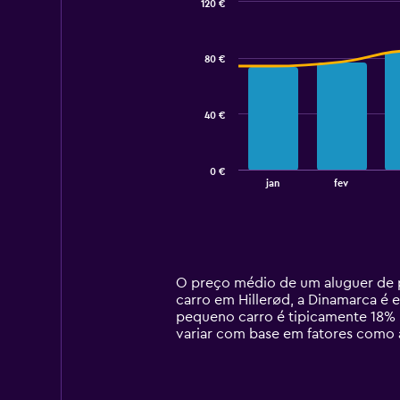
120 €
Combination
Chart
graphic.
chart
with
80 €
2
data
series.
40 €
The
chart
has
0 €
1
End
jan
fev
of
X
interactive
axis
chart
displaying
categories.
Range:
14
O preço médio de um aluguer de p
categories.
carro em Hillerød, a Dinamarca é 
The
pequeno carro é tipicamente 18% 
chart
variar com base em fatores como a
has
1
Y
axis