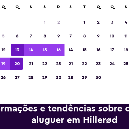
m mais de 70.000 locais com a momondo.
Q
Q
S
S
D
S
T
Q
Q
S
1
2
1
2
3
4
Eleita a melhor aplicação de viagens da Eur
5
6
7
8
9
7
8
9
10
11
de 2023
12
13
14
15
16
14
15
16
17
18
19
20
21
22
23
21
22
23
24
25
26
27
28
29
30
28
29
30
ormações e tendências sobre c
aluguer em Hillerød