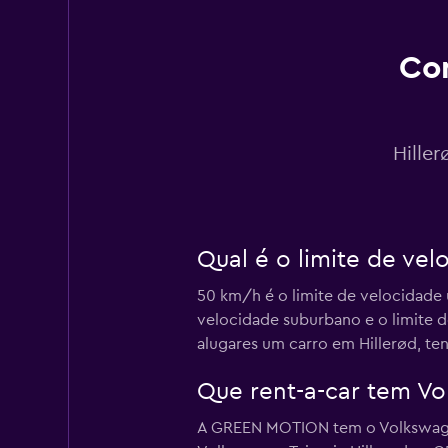
1 estação de alugue
Con
GREEN MOTION
1 estação de alugue
Hille
Sunnycars
Qual é o limite de ve
2 estações de alugu
50 km/h é o limite de velocidade 
velocidade suburbano e o limite d
alugares um carro em Hillerød, t
Que rent-a-car tem Vo
A GREEN MOTION tem o Volkswagen 