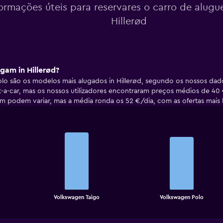
formações úteis para reservares o carro de alugu
Hillerød
gam in Hillerød?
lo são os modelos mais alugados in Hillerød, segundo os nossos dad
-a-car, mas os nossos utilizadores encontraram preços médios de 40 €
 podem variar, mas a média ronda os 52 €/dia, com as ofertas mais 
Bar
Chart
graphic.
chart
with
2
bars.
The
chart
End
Volkswagen Taigo
Volkswagen Polo
of
has
interactive
1
chart
X