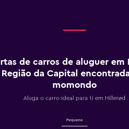
axis
displaying
categories.
Range:
2
categories.
The
chart
has
1
rtas de carros de aluguer em 
Y
axis
displaying
Região da Capital encontrad
values.
Range:
momondo
0
to
Aluga o carro ideal para ti em Hillerød
60.
Pequeno