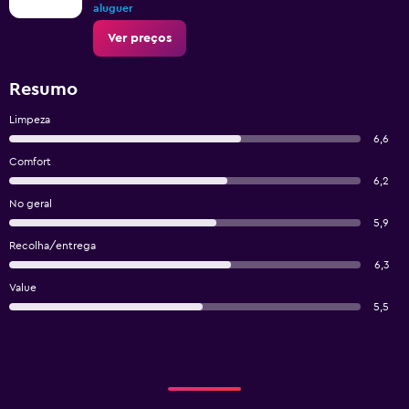
aluguer
Ver preços
Resumo
Limpeza
6,6
Comfort
6,2
No geral
5,9
Recolha/entrega
6,3
Value
5,5