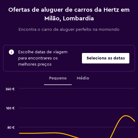
Ofertas de aluguer de carros da Hertz em
Milão, Lombardia
Encontra o carro de aluguer perfeito na momondo
Escolhe datas de viagem
para encontrares os
Seleciona as datas
melhores preços
Pequeno
Médio
240 €
Combination
Chart
graphic.
chart
with
160 €
2
data
series.
80 €
The
chart