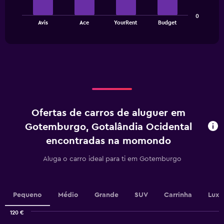
axis
The
displaying
0
chart
values.
End
Avis
Ace
YourRent
Budget
of
has
Range:
interactive
1
0
chart
X
to
axis
75.
displaying
categories.
Range:
4
categories.
Ofertas de carros de aluguer em
The
chart
Gotemburgo, Gotalândia Ocidental
has
encontradas na momondo
1
Y
Aluga o carro ideal para ti em Gotemburgo
axis
displaying
values.
Range:
Pequeno
Médio
Grande
SUV
Carrinha
Luxo
0
to
120 €
3.6.
Combination
Chart