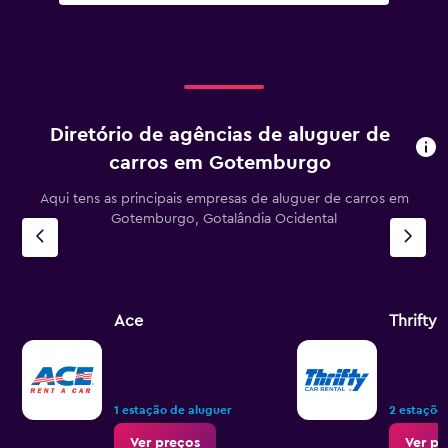
Diretório de agências de aluguer de
carros em Gotemburgo
Aqui tens as principais empresas de aluguer de carros em
Gotemburgo, Gotalândia Ocidental
Ace
Thrifty
1 estação de aluguer
2 estaçõe
Ver preços
Ver pr