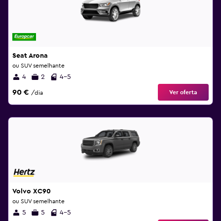
Seat Arona
ou SUV semelhante
4
2
4-5
90 €
Ver oferta
/dia
Volvo XC90
ou SUV semelhante
5
5
4-5