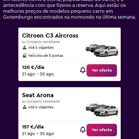
values.
antecedência com que fizeres a reserva. Aqui estão os
Range:
melhores preços de modelos pequeno carro em
0
Gotemburgo encontrados na momondo na última semana.
to
120.
Citroen C3 Aircross
ou Compacto semelhante
Até 4 viajantes
Veículos de 5 portas
120 €/dia
Ver oferta
21 ago – 30 ago
Seat Arona
ou Compacto semelhante
Até 4 viajantes
157 €/dia
Ver oferta
21 ago – 30 ago