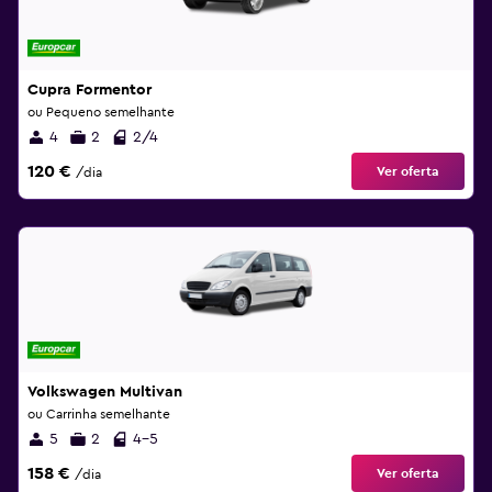
Cupra Formentor
ou Pequeno semelhante
4
2
2/4
120 €
Ver oferta
/dia
Volkswagen Multivan
ou Carrinha semelhante
5
2
4-5
158 €
Ver oferta
/dia