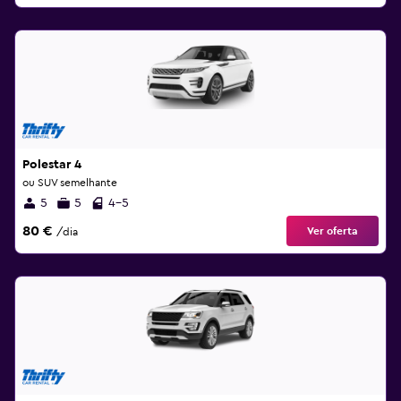
Polestar 4
ou SUV semelhante
5
5
4-5
80 €
Ver oferta
/dia