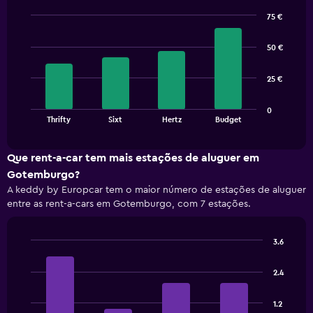
75 €
Bar
Chart
graphic.
chart
50 €
with
4
bars.
25 €
The
0
chart
End
Thrifty
Sixt
Hertz
Budget
of
has
interactive
1
chart
X
Que rent-a-car tem mais estações de aluguer em
axis
Gotemburgo?
displaying
A keddy by Europcar tem o maior número de estações de aluguer
categories.
entre as rent-a-cars em Gotemburgo, com 7 estações.
Range:
4
categories.
3.6
The
Bar
Chart
chart
graphic.
chart
has
2.4
with
1
4
bars.
Y
1.2