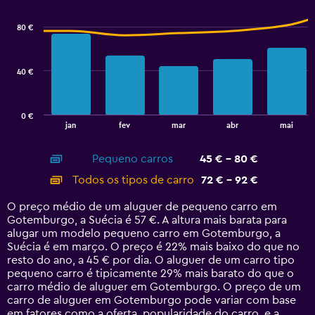
graphic.
chart
with
80 €
2
data
series.
40 €
The
chart
has
0 €
1
End
jan
fev
mar
abr
mai
of
X
interactive
axis
chart
Pequeno carros
45 € - 80 €
displaying
categories.
Todos os tipos de carro
72 € - 92 €
Range:
14
O preço médio de um aluguer de pequeno carro em
categories.
Gotemburgo, a Suécia é 57 €. A altura mais barata para
The
alugar um modelo pequeno carro em Gotemburgo, a
chart
Suécia é em março. O preço é 22% mais baixo do que no
has
resto do ano, a 45 € por dia. O aluguer de um carro tipo
1
pequeno carro é tipicamente 29% mais barato do que o
Y
carro médio de aluguer em Gotemburgo. O preço de um
axis
carro de aluguer em Gotemburgo pode variar com base
displaying
em fatores como a oferta, popularidade do carro, e a