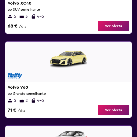
Volvo XC40
ou SUV semelhante
5
3
4-5
68 €
Ver oferta
/dia
Volvo V60
ou Grande semelhante
5
2
4-5
71 €
Ver oferta
/dia