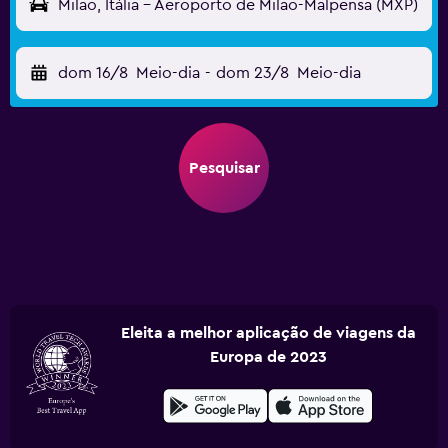
Milão, Itália - Aeroporto de Milão-Malpensa (MXP)
dom 16/8
Meio-dia
-
dom 23/8
Meio-dia
Pesquisar
Eleita a melhor aplicação de viagens da
Europa de 2023