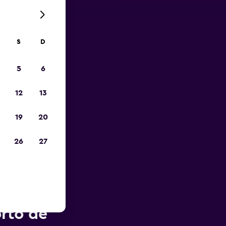
S
D
opa
5
6
12
13
19
20
26
27
 Rent-A-
rto de