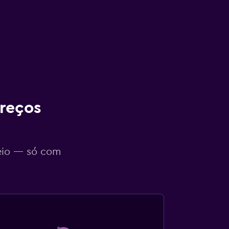
reços
eio — só com