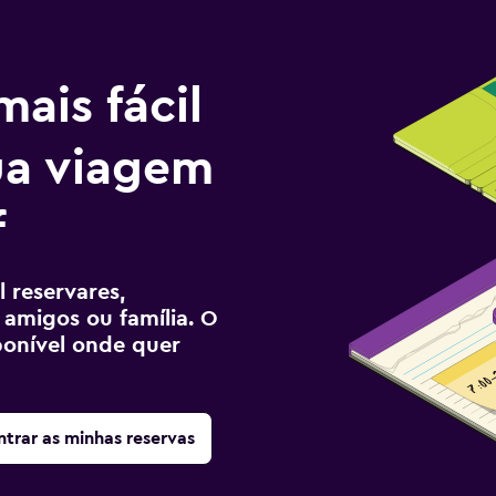
ais fácil
tua viagem
f
 reservares,
 amigos ou família. O
sponível onde quer
trar as minhas reservas