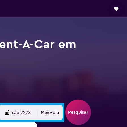
Rent-A-Car em
Pesquisar
sáb 22/8
Meio-dia