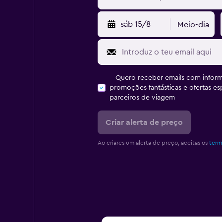
sáb 15/8
Meio-dia
Quero receber emails com inform
promoções fantásticas e ofertas e
parceiros de viagem
Criar alerta de preço
Ao criares um alerta de preço, aceitas os
term