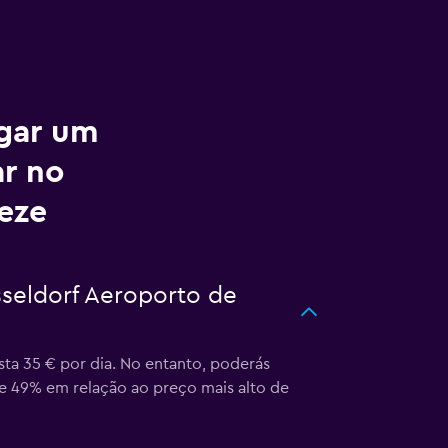
ugar um
ar no
eze
sseldorf Aeroporto de
ta 35 € por dia. No entanto, poderás
 de 49% em relação ao preço mais alto de