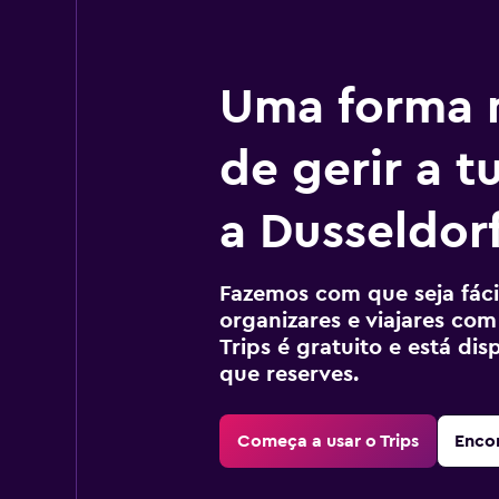
Uma forma m
de gerir a 
a Dusseldor
Fazemos com que seja fácil
organizares e viajares com
Trips é gratuito e está di
que reserves.
Começa a usar o Trips
Encon