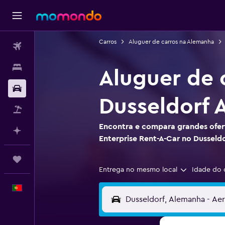
Carros
Aluguer de carros na Alemanha
Voos
Alojamentos
Aluguer de 
Carros
Dusseldorf 
Pacotes
Encontra e compara grandes ofert
Faz planos com IA
Enterprise Rent-A-Car no Dusseld
Trips
Entrega no mesmo local
Idade do 
Português