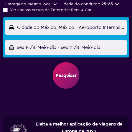
Entrega no mesmo local
Idade do condutor:
25-65
Ver apenas carros da Enterprise Rent-A-Car
Cidade do México, México - Aeroporto Internacional Lic. Adolfo López Mateos (TLC)
sex 14/8
Meio-dia
-
sex 21/8
Meio-dia
Pesquisar
Eleita a melhor aplicação de viagens da
Europa de 2023