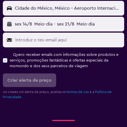
Cidade do México, México - Aeroporto Internacional Lic. Adolfo López Mateos (TLC)
sex 14/8
Meio-dia
-
sex 21/8
Meio-dia
Quero receber emails com informações sobre produtos e
serviços, promoções fantásticas e ofertas especiais da
momondo e dos seus parceiros de viagem
Criar alerta de preço
Ao criares um alerta de preço, aceitas os
termos de uso
e a
Política de
Privacidade.