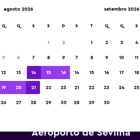
agosto 2026
setembro 2026
Q
Q
S
S
D
S
T
Q
Q
S
Eleita a melhor aplicação de viagens da Eur
de 2023
1
2
1
2
3
4
5
6
7
8
9
7
8
9
10
11
12
13
14
15
16
14
15
16
17
18
19
20
21
22
23
21
22
23
24
25
26
27
28
29
30
28
29
30
arros para alugar da Dollar pe
Aeroporto de Sevilha