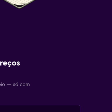
reços
eio — só com