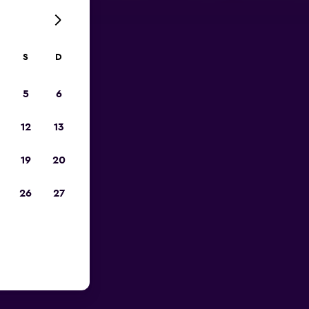
S
D
opa
5
6
12
13
19
20
26
27
rto do