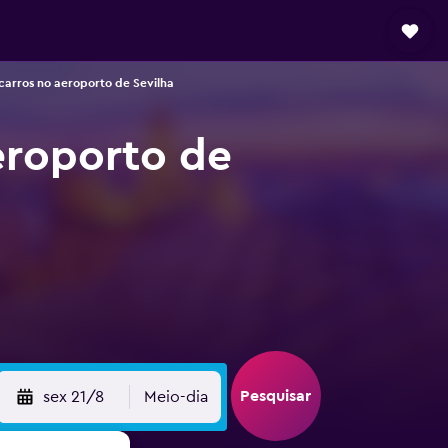
carros no aeroporto de Sevilha
eroporto de
Pesquisar
sex 21/8
Meio-dia