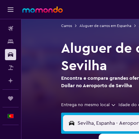
Carros
Aluguer de carros em Espanha
Voos
Alojamentos
Aluguer de 
Carros
Sevilha
Pacotes
Encontra e compara grandes ofert
Faz planos com IA
Dollar no Aeroporto de Sevilha
Trips
Entrega no mesmo local
Idade do 
Português