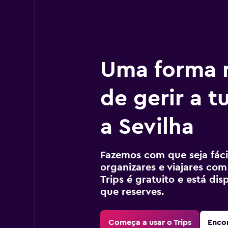
Uma forma m
de gerir a 
a Sevilha
Fazemos com que seja fácil
organizares e viajares com
Trips é gratuito e está di
que reserves.
Começa a usar o Trips
Encon