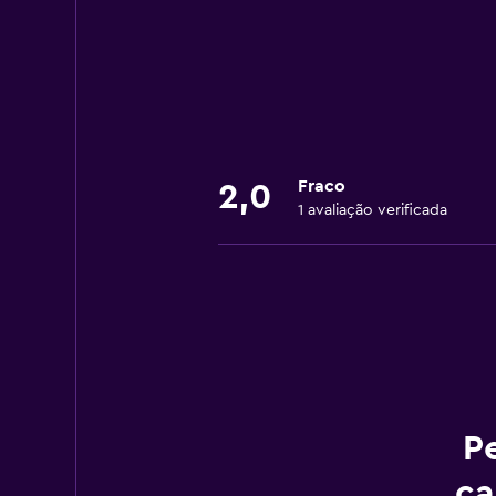
Fraco
2,0
1 avaliação verificada
P
ca