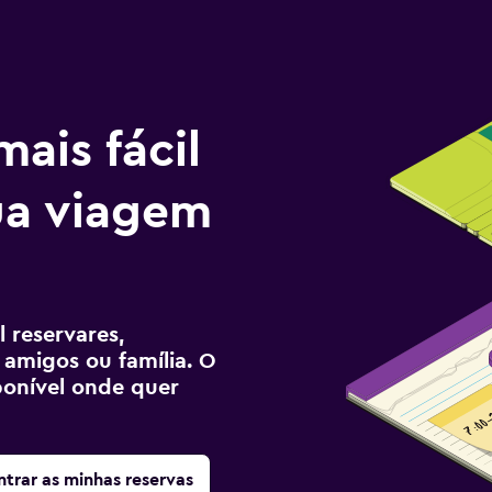
ais fácil
tua viagem
 reservares,
 amigos ou família. O
sponível onde quer
trar as minhas reservas