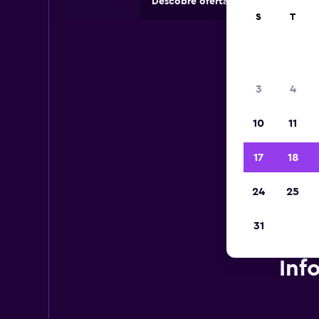
Descobre ofertas de rent-a-cars e
S
T
3
4
10
11
17
18
24
25
31
Inf