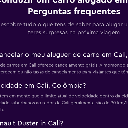
onduzir um carro alugado em 
Perguntas frequentes
Ver preços
 descobre tudo o que tens de saber para alugar 
r
teres surpresas na próxima viagem
ancelar o meu aluguer de carro em Cali
Ver preços
r de carros em Cali oferece cancelamento grátis. A momondo
oferecem ou não taxas de cancelamento para viajantes que tê
er
locidade em Cali, Colômbia?
, tem em mente que o limite atual de velocidade dentro da c
idade suburbanos ao redor de Cali geralmente são de 90 km/h.
h.
Ver preços
ault Duster in Cali?
r