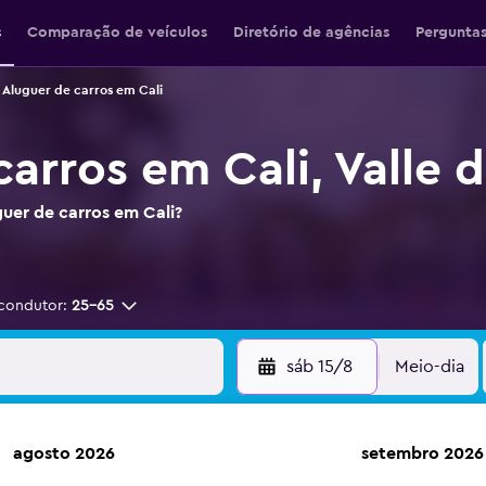
s
Comparação de veículos
Diretório de agências
Perguntas
Aluguer de carros em Cali
arros em Cali, Valle 
guer de carros em Cali?
condutor:
25-65
sáb 15/8
Meio-dia
agosto 2026
setembro 2026