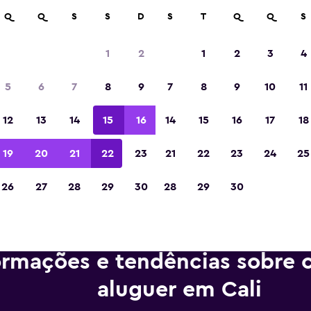
m mais de 70.000 locais com a momondo.
Q
Q
S
S
D
S
T
Q
Q
S
1
2
1
2
3
4
Eleita a melhor aplicação de viagens da Eur
5
6
7
8
9
7
8
9
10
11
de 2023
12
13
14
15
16
14
15
16
17
18
19
20
21
22
23
21
22
23
24
25
26
27
28
29
30
28
29
30
ormações e tendências sobre c
aluguer em Cali