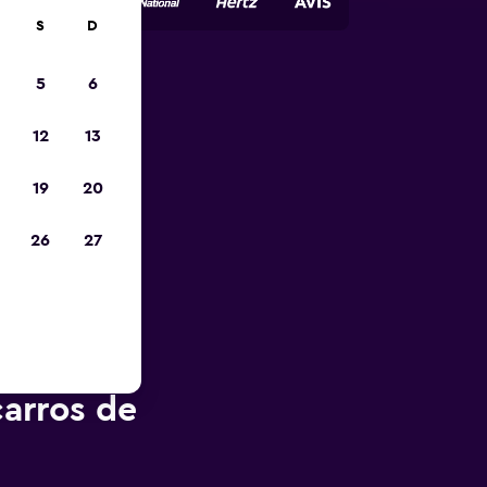
S
D
5
6
opa
12
13
19
20
26
27
arros de