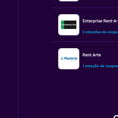
Enterprise Rent-A
2 estações de alugu
Rent Arte
1 estação de alugue
Localiza
Excelente
9,6
1 avaliação
4 estações de alugu