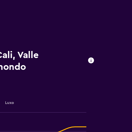
li, Valle
omondo
Luxo