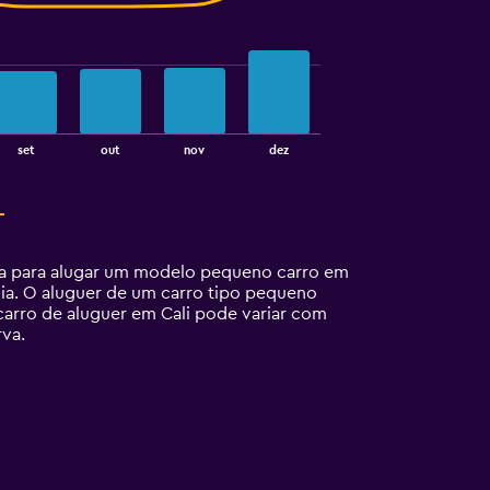
set
out
nov
dez
ata para alugar um modelo pequeno carro em
dia. O aluguer de um carro tipo pequeno
carro de aluguer em Cali pode variar com
rva.