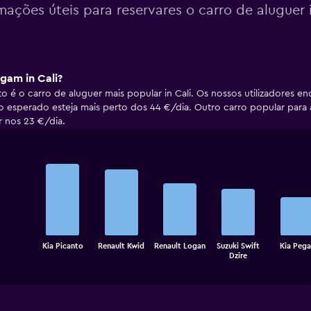
mações úteis para reservares o carro de aluguer 
gam in Cali?
 é o carro de aluguer mais popular in Cali. Os nossos utilizadores e
 esperado esteja mais perto dos 44 €/dia. Outro carro popular para 
 nos 23 €/dia.
Bar
Chart
graphic.
chart
with
5
bars.
The
Kia Picanto
Renault Kwid
Renault Logan
Suzuki Swift
Kia Pega
chart
End
Dzire
of
has
interactive
1
chart
X
axis