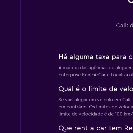
C
GREEN MOTION
Cali:
1 estação de alugue
Alamo
Há alguma taxa para c
Aceitável
6,2
A maioria das agências de alugue
Enterprise Rent-A-Car e Localiza 
1 avaliação
3 estações de alugu
Qual é o limite de ve
Se vais alugar um veículo em Cali
Avis
em contrário. Os limites de veloc
limite de velocidade é de 100 km/
OK
5,9
2 avaliações
Que rent-a-car tem Ren
1 estação de alugue