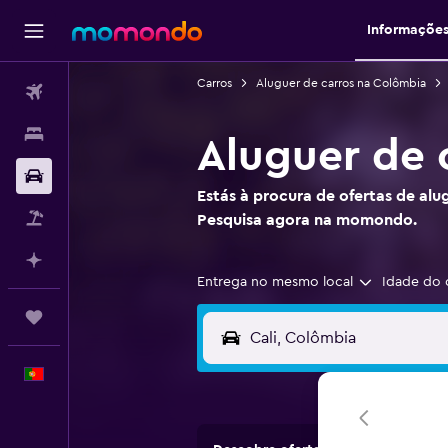
Informaçõe
Carros
Aluguer de carros na Colômbia
Voos
Alojamentos
Aluguer de c
Carros
Estás à procura de ofertas de alu
Pacotes
Pesquisa agora na momondo.
Faz planos com IA
Entrega no mesmo local
Idade do 
Trips
Português