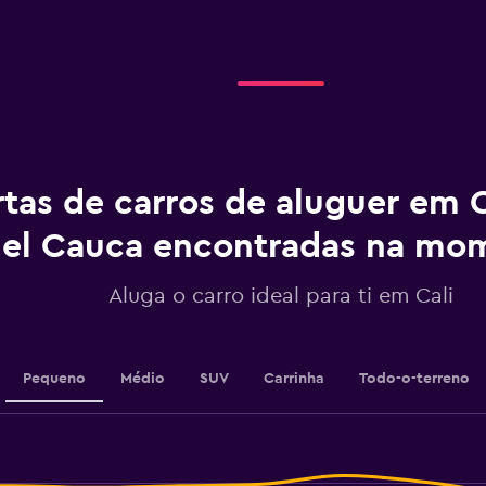
displaying
categories.
Range:
5
categories.
The
chart
has
1
tas de carros de aluguer em Ca
Y
axis
displaying
el Cauca encontradas na m
values.
Range:
Aluga o carro ideal para ti em Cali
0
to
30.
Pequeno
Médio
SUV
Carrinha
Todo-o-terreno