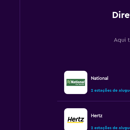
0
to
120.
Dire
Aqui t
National
2 estações de alugu
Hertz
2 estações de alugu