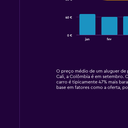
2
data
series.
40 €
The
chart
has
0 €
1
End
jan
fev
of
X
interactive
axis
chart
displaying
categories.
Range:
14
O preço médio de um aluguer de p
categories.
Cali, a Colômbia é em setembro. O
The
carro é tipicamente 47% mais bara
chart
base em fatores como a oferta, po
has
1
Y
axis
displaying
values.
Range: