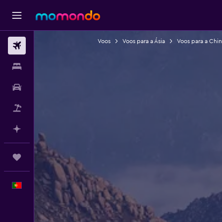
Voos
Voos para a Ásia
Voos para a Chin
Voos
Alojamentos
Carros
Pacotes
Faz planos com IA
Trips
Português