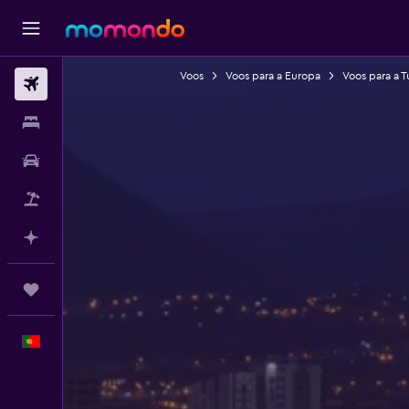
Voos
Voos para a Europa
Voos para a T
Voos
Alojamentos
Carros
Pacotes
Faz planos com IA
Trips
Português